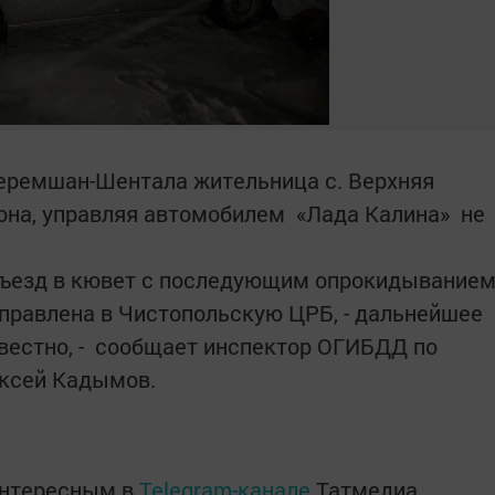
Черемшан-Шентала жительница с. Верхняя
она, управляя автомобилем «Лада Калина» не
 съезд в кювет с последующим опрокидывание
правлена в Чистопольскую ЦРБ, - дальнейшее
вестно, - сообщает инспектор ОГИБДД по
ксей Кадымов.
интересным в
Telegram-канале
Татмедиа