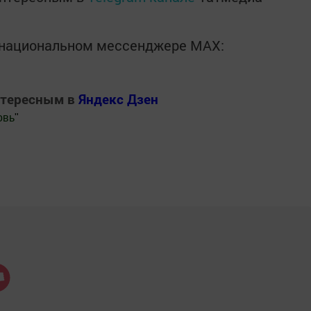
в национальном мессенджере MАХ:
нтересным в
Яндекс Дзен
овь
"
.Новости