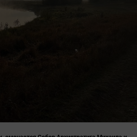
ик, омечается Собор Архистратига Михаила и