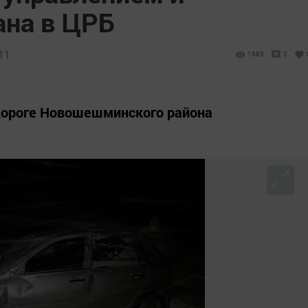
ана в ЦРБ
11
1685
0
 дороге Новошешминского района