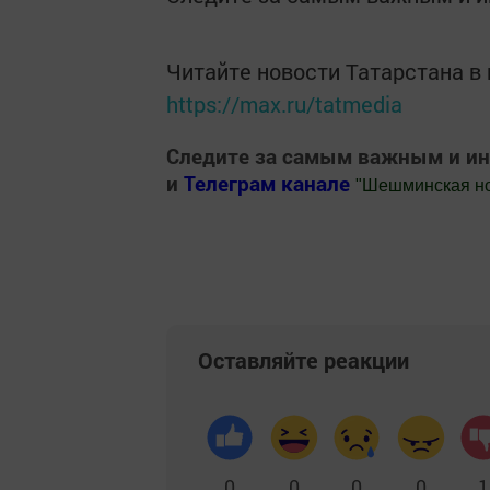
Читайте новости Татарстана 
https://max.ru/tatmedia
Следите за самым важным и и
и
Телеграм канале
"
Шешминская н
Добавить Шешминскую новь в Яндекс
Оставляйте реакции
0
0
0
0
1