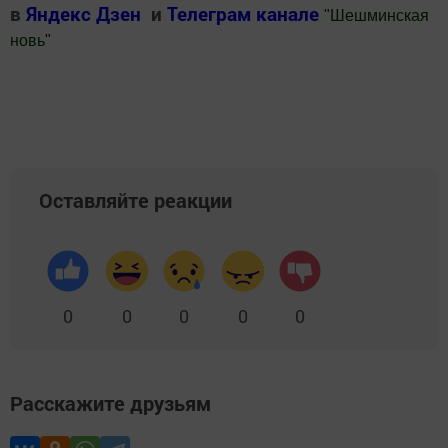
в
Яндекс Дзен
и
Телеграм канале
"
Шешминская
новь
"
Добавить Шешминскую новь в Яндекс.Новости
Оставляйте реакции
0
0
0
0
0
Расскажите друзьям