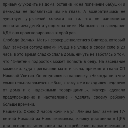
привычку уходить из дома, оставив их на попечение бабушки и
день-два не появляться им на глаза. А возвратившись не
чувствует угрызений совести за то, что не занимается
воспитанием детей и уходом за ними. На вызов на заседание
КДН она проигнорировала второй раз.
Слобода Волчья. Мать несовершеннолетнего Виктора, который
был замечен сотрудниками РОВД на улице в своем селе в 23
часа, в это время сладко спала дома, ничуть не заботясь о том,
что 15-летний подросток может попасть в беду. На заседание
комиссии, куда пригласили мать и сына, приехал и глава СП
Николай Улитин. Он вступился за парнишку: «Никогда ни в чем
сомнительном замечен не был, к тому же и находился недалеко
от дома и с надежными товарищами…». Матери сделали
предупреждение и наставление - уделять своему ребенку
больше времени.
Райцентр. Около 2 часов ночи на ул. Ленина был замечен 17-
летний Николай из Новошешминска, юношу доставили в ЦРБ
для освидетельствования на потребление наркотических и