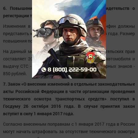
6. Повышение пошлин за выдачу прав и свидетельств о
регистрации транспортных средств.
Изменения в налоговый кодекс РФ МВД и Минфин должны
представить кабинету министров до декабря 2016 года. Размер
повышения пошлин пока не известен.
На данный момент госпошлина за выдачу водительских прав
составляет 2000 рублей, за постановку на учет автомобиля и
выдачу СТС - 2850 рублей, замена\выдача номерных знаков -
850 рублей.
7. Закон «О внесении изменений в отдельные законодательные
акты Российской Федерации в части организации проведения
технического осмотра транспортных средств» поступил в
Госдуму 26 октября 2016 года. В случае принятия закон
вступит в силу 1 января 2017 года.
Согласно внесенным поправкам с 1 января 2017 года в России
могут начать штрафовать за отсутствие технического осмотра