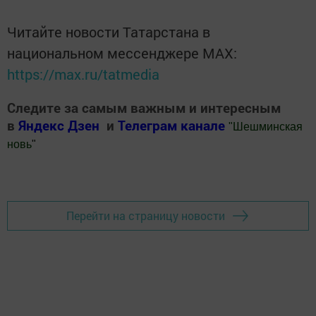
Читайте новости Татарстана в
национальном мессенджере MАХ:
https://max.ru/tatmedia
Следите за самым важным и интересным
в
Яндекс Дзен
и
Телеграм канале
"
Шешминская
новь
"
Добавить Шешминскую новь в Яндекс.Новости
Перейти на страницу новости