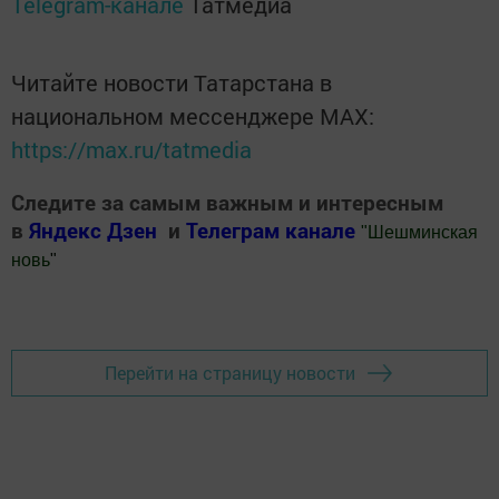
Telegram-канале
Татмедиа
Читайте новости Татарстана в
национальном мессенджере MАХ:
https://max.ru/tatmedia
Следите за самым важным и интересным
в
Яндекс Дзен
и
Телеграм канале
"
Шешминская
новь
"
Добавить Шешминскую новь в Яндекс.Новости
Перейти на страницу новости