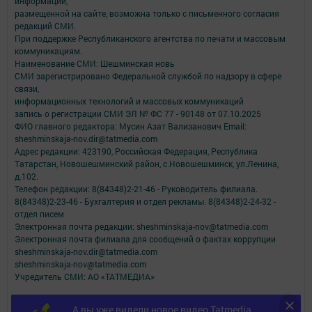
информации,
размещенной на сайте, возможна только с письменного согласия
редакций СМИ.
При поддержке Республиканского агентства по печати и массовым
коммуникациям.
Наименование СМИ: Шешминская новь
СМИ зарегистрировано Федеральной службой по надзору в сфере
связи,
информационных технологий и массовых коммуникаций
запись о регистрации СМИ ЭЛ № ФС 77 - 90148 от 07.10.2025
ФИО главного редактора: Мусин Азат Вализанович Email:
sheshminskaja-nov.dir@tatmedia.com
Адрес редакции: 423190, Российская Федерация, Республика
Татарстан, Новошешминский район, с.Новошешминск, ул.Ленина,
д.102.
Телефон редакции: 8(84348)2-21-46 - Руководитель филиала.
8(84348)2-23-46 - Бухгалтерия и отдел рекламы. 8(84348)2-24-32 -
отдел писем
Электронная почта редакции: sheshminskaja-nov@tatmedia.com
Электронная почта филиала для сообщений о фактах коррупции
sheshminskaja-nov.dir@tatmedia.com
sheshminskaja-nov@tatmedia.com
Учредитель СМИ: АО «ТАТМЕДИА»
Антикоррупционная политика
А вы уже видели новое видео Tatmedia