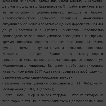
вложения финансов. Среди них строительство ограждения
детской площадки в д. Екатериновка. Эти работы не начаты из-
за непоступления дополнительных доходов в бюджет
Краснооктябрьского сельского поселения. Аналогичная
ситуация с обращением по отсыпке щебнем дороги с ул. Прямая
до ул. Советская в с. Русская Чебоксарка. Неполностью
произведена замена ламп уличного освещения в с. Зиреклы.
Требует вложения средств строительство плотины вблизи
русла Шешмы в Тубылгытауском сельском поселении.
Находится на контроле обращение по ремонту дороги,
проходящей мимо сельского дома культуры со стороны ул.
Молодежная д. Андреевка. Выполнение работ запланировано
на август - сентябрь 2017 года за счет средств самообложения.
Выполнены следующие обращения граждан:
- заменены лампы уличного освещения в д. Н.П. Лебедка, ул.
Молодежная, д. 10 д. Андреевка;
- организован сбор и вывоз твердых бытовых отходов на
территории с. Утяшкино путем заключения договоров на вывоз