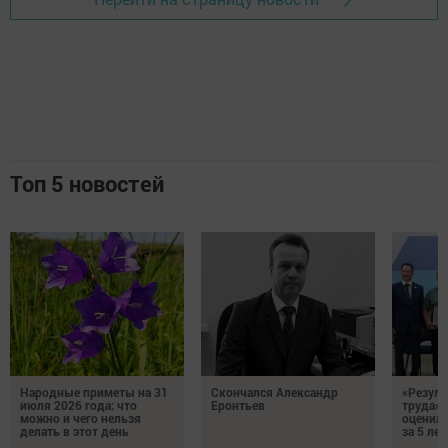
Топ 5 новостей
Народные приметы на 31
Скончался Александр
«Резуль
июля 2026 года: что
Еронтьев
труда»
можно и чего нельзя
оценили
делать в этот день
за 5 лет