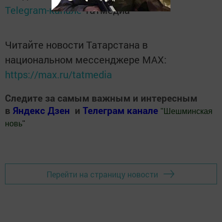
Telegram-канале
Татмедиа
Читайте новости Татарстана в
национальном мессенджере MАХ:
https://max.ru/tatmedia
Следите за самым важным и интересным
в
Яндекс Дзен
и
Телеграм канале
"
Шешминская
новь
"
Добавить Шешминскую новь в Яндекс.Новости
Перейти на страницу новости