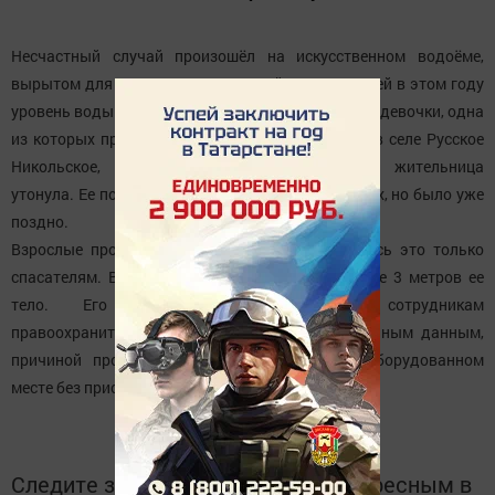
Несчастный случай произошёл на искусственном водоёме,
вырытом для полива сельхозугодий. Из-за дождей в этом году
уровень воды в нём значительно повысился. Две девочки, одна
из которых приехала из Казани, а другая жила в селе Русское
Никольское, купались в водоеме, и местная жительница
утонула. Ее подруга позвала на помощь взрослых, но было уже
поздно.
Взрослые пробовали искать девочку, но удалось это только
спасателям. В 19.50 водолазы нашли на глубине 3 метров ее
тело. Его подняли и передали сотрудникам
правоохранительных органов. По предварительным данным,
причиной происшествия стало купание в необорудованном
месте без присмотра взрослых.
Следите за самым важным и интересным в