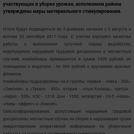
участвующих в уборке урожая, исполкомом района
утверждены меры материального стимулирования.
Итоги будут подводиться по 5-дневкам, начиная с 3 августа и
кончая 20 сентября 2017 года. С учетом хорошего качества
работы и выполнения суточной нормы выработки,
недопущения нарушений трудовой дисциплины и несчастных
случаев, комбайнеры премируются в сумме 1000 рублей, их
помощники и водители - по 500 рублей с вручением красных
флажков.
Комбайнеры подразделены на 4 группы: первая - «Мега - 360»,
«Лексион» и «Тукано - 450», вторая - «Нью-Холанд», третья -
«Акрос - 530», КЗС - 1218, Дон - 1500, четвертая - СК-5 «Нива»,
«Нива - эффект» и «Енисей».
Сельхозформирования, допустившие нарушения трудовой
дисциплины, несчастные случаи на уборке и нарушившие сроки
предоставления оперативной информации по уборочным
работам, из участия в соревнованиях исключаются.