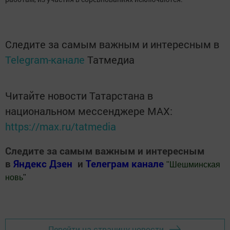
Следите за самым важным и интересным в
Telegram-канале
Татмедиа
Читайте новости Татарстана в
национальном мессенджере MАХ:
https://max.ru/tatmedia
Следите за самым важным и интересным
в
Яндекс Дзен
и
Телеграм канале
"
Шешминская
новь
"
Добавить Шешминскую новь в Яндекс.Новости
Перейти на страницу новости