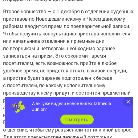
Второе новшество — с 1 декабря в отделении судебных
приставов по Новошешминскому и Черемшанскому
районам вводится прием по предварительной записи.
Чтобы получить консультацию пристава-исполнителя
или начальника отделения в приемные дни
по вторникам и четвергам, необходимо заранее
записаться на прием. Это сэкономит время
посетителям, есть возможность прийти в любое
удобное время, не придется стоять в живой очереди,
а пристав будет заранее подготовлен к беседе
с посетителем, по какому исполнительному
производству к нему придут, и состоится предметный
разговор. Как в случае онлайн приемов по взысканию
А вы уже видели новое видео Tatmedia
алиментов, когда сразу же после записи приставы
Junior?
начинают отрабатывать обращение заявителя.
Cмотреть
Бывает и такое, что гражданину необходимо посетить
отделение, чтобы ему разъяснили тот или иной вопрос.
Для этого предусмотрен дежурный сотрудник