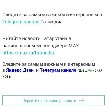
Следите за самым важным и интересным в
Telegram-канале
Татмедиа
Читайте новости Татарстана в
национальном мессенджере MАХ:
https://max.ru/tatmedia
Следите за самым важным и интересным
в
Яндекс Дзен
и
Телеграм канале
"
Шешминская
новь
"
Добавить Шешминскую новь в Яндекс.Новости
Перейти на страницу новости