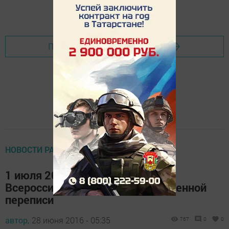
Добавить Шешминскую новь в Яндекс.Новости
Перейти на страницу новости
НОВОСТИ РАЙОНА
1 июля 2016 года – начало
Всероссийской сельскохозяйственной
переписи
автор,
28 июня 2016 - 05:35
767
0
0