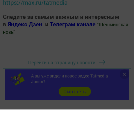
https://max.ru/tatmedia
Следите за самым важным и интересным
в
Яндекс Дзен
и
Телеграм канале
"
Шешминская
новь
"
Добавить Шешминскую новь в Яндекс.Новости
Перейти на страницу новости
А вы уже видели новое видео Tatmedia
Junior?
Cмотреть