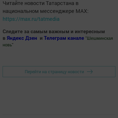
Читайте новости Татарстана в
национальном мессенджере MАХ:
https://max.ru/tatmedia
Следите за самым важным и интересным
в
Яндекс Дзен
и
Телеграм канале
"
Шешминская
новь
"
Добавить Шешминскую новь в Яндекс.Новости
Перейти на страницу новости