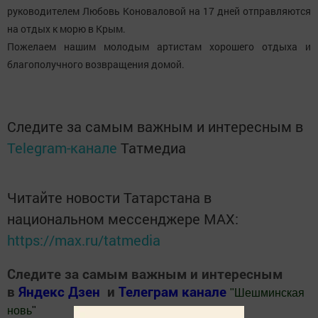
руководителем Любовь Коноваловой на 17 дней отправляются
на отдых к морю в Крым.
Пожелаем нашим молодым артистам хорошего отдыха и
благополучного возвращения домой.
Следите за самым важным и интересным в
Telegram-канале
Татмедиа
Читайте новости Татарстана в
национальном мессенджере MАХ:
https://max.ru/tatmedia
Следите за самым важным и интересным
в
Яндекс Дзен
и
Телеграм канале
"
Шешминская
новь
"