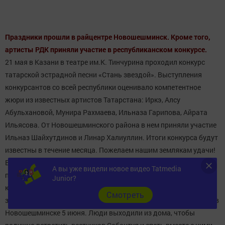
Праздники прошли в райцентре Новошешминск. Кроме того,
артисты РДК приняли участие в республиканском конкурсе.
21 мая в Казани в театре им.К. Тинчурина проходил конкурс
татарской эстрадной песни «Стань звездой». Выступления
конкурсантов со всей республики оценивало компетентное
жюри из известных артистов Татарстана: Иркэ, Алсу
Абульхановой, Мунира Рахмаева, Ильназа Гарипова, Айрата
Ильясова. От Новошешминского района в нем приняли участие
Ильназ Шайхутдинов и Линар Халиуллин. Итоги конкурса будут
известны в течение месяца. Пожелаем нашим землякам удачи!
В канун Сабантуя 26 мая сотрудники РДК провели сбор
А вы уже видели новое видео Tatmedia
полотенец и подарков к Сабантую. В национальных татарских
Junior?
костюмах артисты ходили по улицам с песнями под баян и
Cмотреть
зазывали жителей райцентра на Сабантуй, который состоится в
Новошешминске 5 июня. Люди выходили из дома, чтобы