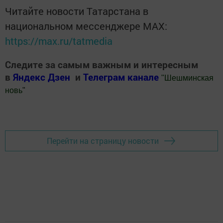
Читайте новости Татарстана в
национальном мессенджере MАХ:
https://max.ru/tatmedia
Следите за самым важным и интересным
в
Яндекс Дзен
и
Телеграм канале
"
Шешминская
новь
"
Добавить Шешминскую новь в Яндекс.Новости
Перейти на страницу новости