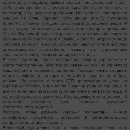
автомобиле. Например, вышел человек после отмечания чего-
либо, заодно решил заглянуть в машину. Он ее даже не завел, а
инспектор ему: дуньте в приборчик. Или человек припарковал
машину на ночь, перенес часть вещей домой, поужинал,
принял сто грамм и пошел вытаскивать оставшиеся вещи. И
опять откуда ни возьмись появляется инспектор с прибором.
Так вот Верховный суд четко разъяснил, что привлечь водителя
за пьянку можно только в том случае, если он в нетрезвом виде
тронулся за рулем. А если он даже распивал спиртное за рулем
припаркованного автомобиля, назвать это управлением
транспортом в нетрезвом состоянии никак нельзя.
Бывает, водители после совершения аварии скрываются с
места преступления. Зачастую это связано с тем, что управляли
машиной они в нетрезвом состоянии. Проходит несколько дней,
и они являются в полицию с повинной, если их не найдут
раньше. За скрытие с места ДТП предусмотрено довольно
суровое наказание, в том числе лишение прав на год. Но оно
все же ниже, чем наказание за управление в нетрезвом виде. А
если в результате аварии есть пострадавшие или погибшие, то
нетрезвое состояние очень серьезно усугубляет
ответственность водителя.
Поэтому, чтобы избежать суровых последствий, многие
нарушители пользуются пробелами в законодательстве,
которые смягчат им наказание.
Верховный суд решил, что в таких ситуациях, если есть