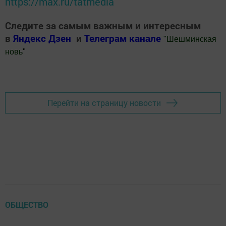
https://max.ru/tatmedia
Следите за самым важным и интересным
в
Яндекс Дзен
и
Телеграм канале
"
Шешминская
новь
"
Добавить Шешминскую новь в Яндекс.Новости
Перейти на страницу новости
ОБЩЕСТВО