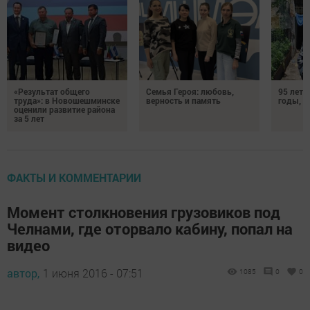
«Результат общего
Семья Героя: любовь,
95 лет 
труда»: в Новошешминске
верность и память
годы, э
оценили развитие района
за 5 лет
ФАКТЫ И КОММЕНТАРИИ
Момент столкновения грузовиков под
Челнами, где оторвало кабину, попал на
видео
автор,
1 июня 2016 - 07:51
1085
0
0