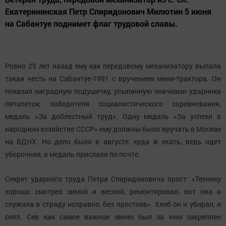
Екатерининская Петр Спиридонович Милютин 5 июня
на Сабантуе поднимет флаг трудовой славы.
Ровно 25 лет назад ему как передовому механизатору выпала
такая честь на Сабантуе-1991 с вручением мини-трактора. Он
показал наградную подушечку, усыпанную значками ударника
пятилеток, победителя социалистического соревнования,
медаль «За доблестный труд». Одну медаль «За успехи в
народном хозяйстве СССР» ему должны были вручать в Москве
на ВДНХ. Но дело было в августе, куда ж ехать, ведь идет
уборочная, и медаль прислали по почте.
Секрет ударного труда Петра Спиридоновича прост: «Технику
хорошо смотрел зимой и весной, ремонтировал, вот она и
служила в страду исправно, без простоев». Хлеб он и убирал, и
сеял. Сев как самое важное звено был за ним закреплен