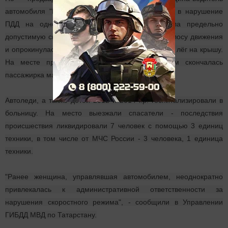
автомобиля "Рено Дастер" 1983 года рождения в нарушение
ПДД на одном из участков трассы превысила предельно
допустимую скорость, вылетела на встречную полосу движения
и опрокинулась в кювет. В результате автомобиль лёг на крышу.
На месте происшествия от полученных травм скончалась
пассажирка машины 2004 года рождения.
Автоледи, а также детей 2012 и 2014 г.р. госпитализировали в
больницу. На место выезжали спасатели - последствия
происшествия ликвидировали 7 человек с помощью 3 единиц
техники, в том числе от МЧС России - 3 человека, 1 единица
техники.
"Ранее женщина, управлявшая автомобилем, неоднократно
привлекалась к административной ответственности за
нарушения скоростного режима", - сообщили в Управлении
ГИБДД МВД по Татарстану.