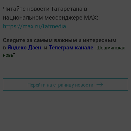
Читайте новости Татарстана в
национальном мессенджере MАХ:
https://max.ru/tatmedia
Следите за самым важным и интересным
в
Яндекс Дзен
и
Телеграм канале
"
Шешминская
новь
"
Добавить Шешминскую новь в Яндекс.Новости
Перейти на страницу новости