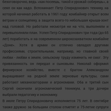
безоговорочно, ведь «как посеешь, такой и урожай соберешь», а
сеял он как надо. Вспоминает Петр Спиридонович технику, на
которой начинал работать в 1961 году: комбайнер открыт всем
ветрам и солнцепеку, а защита всего-то небольшая крыша-зонт
над головой. Но работали несмотря ни на что, выполняли и
перевыполняли план. Успел Петр Спиридонович три года (до 65
лет) поработать и на современном широкозахватном комбайне
«Доне». Хотя в армии он отлично овладел другими
профессиями, строительными, например, но главной своей
любви - любви к земле, сельскому труду изменить не смог. Эту
привязанность он передал и сыновьям. Николай оформил
фермерское хозяйство, вместе с братом Александром
выращивают на родной земле зерновые культуры, сами
работают механизаторами и агрономами. Оба и третий сын
Сергей окончили агрономический техникум, а три дочери
выбрали педагогику и экономику.
В июле Петру Спиридоновичу исполняется 75 лет. В сентябре
также дружно за большим столом отметят и 75-летие супруги