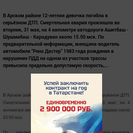
В Арском районе 12-летняя девочка погибла в
серьёзном ДТП. Смертельная авария произошла во
вторник, 31 мая, на 4 километре автодороги Ашитбаш -
Шушмабаш - Карадуван около 15.50 мск. По
предварительной информации, женщина-водитель
автомобиля "Рено Дастер" 1983 года рождения в
нарушение ПДД на одном из участков трассы
превысила предельно допустимую скорость,...
В Арском районе 12-летняя девочка погибла в серьёзном ДТП.
Смертельная авария произошла во вторник, 31 мая, на 4
километре автодороги Ашитбаш - Шушмабаш - Карадуван около
15.50 мск.
По предварительной информации, женщина-водитель