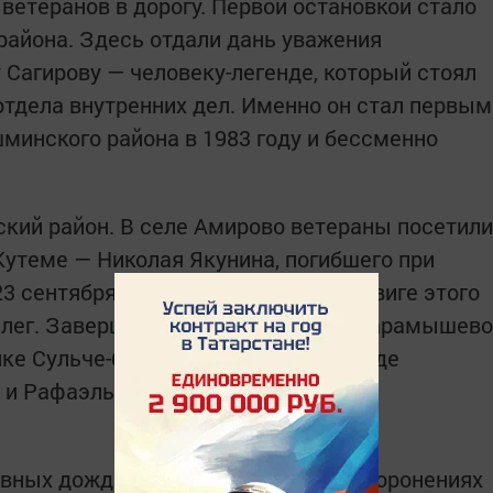
ветеранов в дорогу. Первой остановкой стало
района. Здесь отдали дань уважения
 Сагирову — человеку-легенде, который стоял
отдела внутренних дел. Именно он стал первым
инского района в 1983 году и бессменно
кий район. В селе Амирово ветераны посетили
Кутеме — Николая Якунина, погибшего при
3 сентября 1994 года. Память о подвиге этого
ллег. Завершилась поездка в селе Карамышево
ке Сульче-баш уже нашего района, где
 и Рафаэль Ногманов.
вных дождей сорняки на многих захоронениях