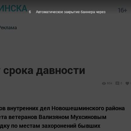
ИНСКА
16+
5
Автоматическое закрытие баннера через
Реклама
 срока давности
604
0
нов внутренних дел Новошешминского района
вета ветеранов Вализяном Мухсиновым
дку по местам захоронений бывших