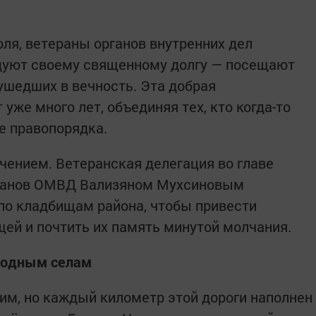
юля, ветераны органов внутренних дел
дуют своему священному долгу — посещают
шедших в вечность. Эта добрая
уже много лет, объединяя тех, кто когда-то
е правопорядка.
ением. Ветеранская делегация во главе
еранов ОМВД Вализяном Мухсиновым
по кладбищам района, чтобы привести
щей и почтить их память минутой молчания.
 родным селам
им, но каждый километр этой дороги наполнен