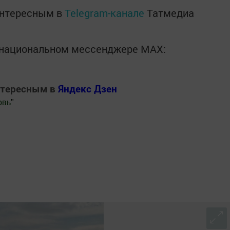
интересным в
Telegram-канале
Татмедиа
в национальном мессенджере MАХ:
нтересным в
Яндекс Дзен
овь
"
.Новости