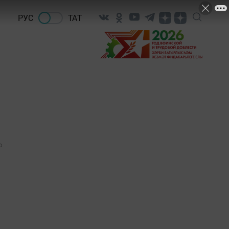
РУС
ТАТ
0