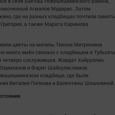
всё в селе Бакташ Новошешминского района,
лномоченный Агмалов Мударис. Затем
кино, где на разных кладбищах почтили память
Григория, а также Марата Каримова
ожили цветы на могилы Тихона Митрюхина
но много имён связано с кладбищем в Тубылг
й четверо сослуживцев: Жавдат Хайруллин,
Юзумханов и Фарит Шайхулисламов.
овошешминском кладбище, где были
ения Виталия Попкова и Валентины Шешолиной.
сстояния