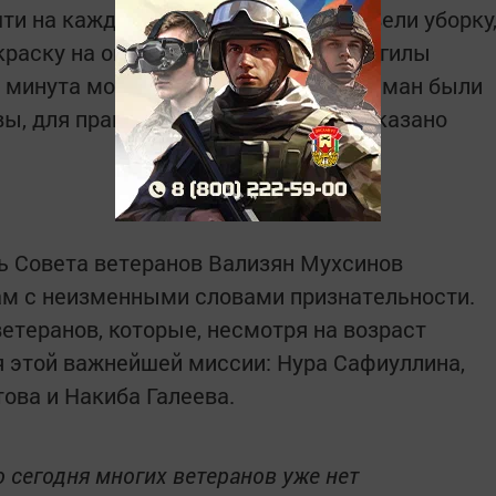
ти на каждой могиле ветераны провели уборку
 краску на ограждениях. У каждой могилы
и минута молчания. За коллег-мусульман были
ы, для православных товарищей заказано
ь Совета ветеранов Вализян Мухсинов
ам с неизменными словами признательности.
ветеранов, которые, несмотря на возраст
ля этой важнейшей миссии: Нура Сафиуллина,
ова и Накиба Галеева.
о сегодня многих ветеранов уже нет