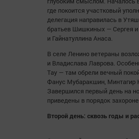
глубоким смыслом. Началось 
где покоится участковый упо
делегация направилась в Утяш
братьев Шишкиных — Сергея и 
и Гайнатуллина Анаса.
В селе Ленино ветераны возл
и Владислава Лаврова. Особен
Тау — там обрели вечный поко
Фанус Мубаракшин, Минтагир 
Завершился первый день на н
приведены в порядок захорон
Второй день: сквозь годы и ра