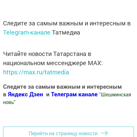
Следите за самым важным и интересным в
Telegram-канале
Татмедиа
Читайте новости Татарстана в
национальном мессенджере MАХ:
https://max.ru/tatmedia
Следите за самым важным и интересным
в
Яндекс Дзен
и
Телеграм канале
"
Шешминская
новь
"
Добавить Шешминскую новь в Яндекс.Новости
Перейти на страницу новости