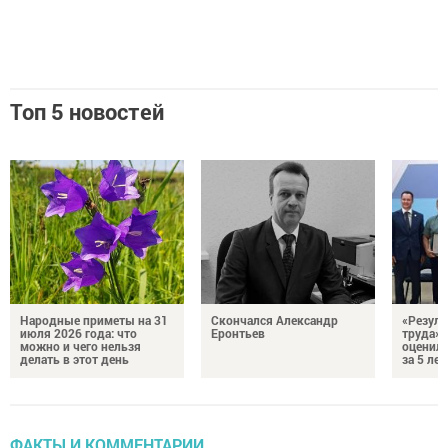
Топ 5 новостей
Народные приметы на 31
Скончался Александр
«Резуль
июля 2026 года: что
Еронтьев
труда»
можно и чего нельзя
оценили
делать в этот день
за 5 лет
ФАКТЫ И КОММЕНТАРИИ