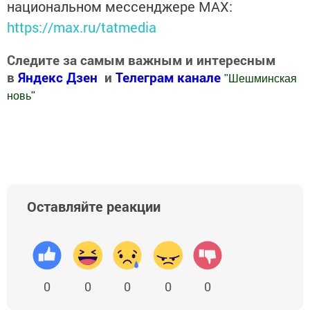
национальном мессенджере MАХ:
https://max.ru/tatmedia
Следите за самым важным и интересным
в
Яндекс Дзен
и
Телеграм канале
"
Шешминская
новь
"
Добавить Шешминскую новь в Яндекс.Новости
Оставляйте реакции
0
0
0
0
0