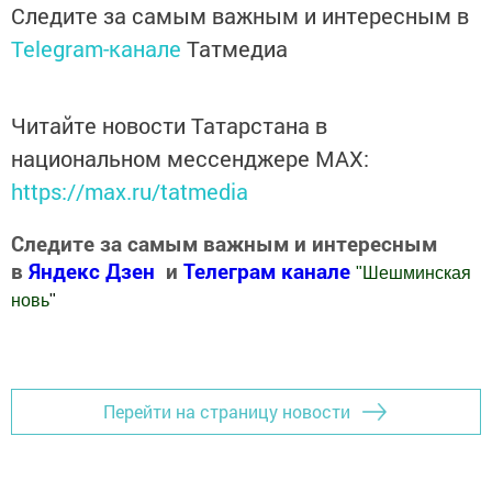
Следите за самым важным и интересным в
Telegram-канале
Татмедиа
Читайте новости Татарстана в
национальном мессенджере MАХ:
https://max.ru/tatmedia
Следите за самым важным и интересным
в
Яндекс Дзен
и
Телеграм канале
"
Шешминская
новь
"
Добавить Шешминскую новь в Яндекс.Новости
Перейти на страницу новости