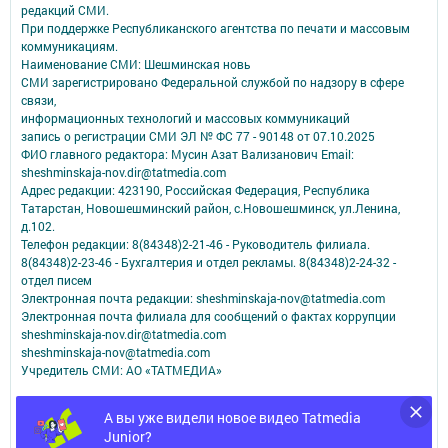
редакций СМИ.
При поддержке Республиканского агентства по печати и массовым
коммуникациям.
Наименование СМИ: Шешминская новь
СМИ зарегистрировано Федеральной службой по надзору в сфере
связи,
информационных технологий и массовых коммуникаций
запись о регистрации СМИ ЭЛ № ФС 77 - 90148 от 07.10.2025
ФИО главного редактора: Мусин Азат Вализанович Email:
sheshminskaja-nov.dir@tatmedia.com
Адрес редакции: 423190, Российская Федерация, Республика
Татарстан, Новошешминский район, с.Новошешминск, ул.Ленина,
д.102.
Телефон редакции: 8(84348)2-21-46 - Руководитель филиала.
8(84348)2-23-46 - Бухгалтерия и отдел рекламы. 8(84348)2-24-32 -
отдел писем
Электронная почта редакции: sheshminskaja-nov@tatmedia.com
Электронная почта филиала для сообщений о фактах коррупции
sheshminskaja-nov.dir@tatmedia.com
sheshminskaja-nov@tatmedia.com
Учредитель СМИ: АО «ТАТМЕДИА»
Антикоррупционная политика
А вы уже видели новое видео Tatmedia
АО «ТАТМЕДИА» использует «cookie»
для персонализации сервисов и
Junior?
удобства пользователей сайтом.