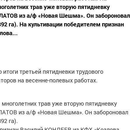
ноголетних трав уже вторую пятидневку
ЛАТОВ из а/ф «Новая Шешма». Он забороновал
 892 га). На культивации победителем признан
ова...
 итоги третьей пятидневки трудового
торов на весенне-полевых работах.
и многолетних трав уже вторую пятидневку
ЛАТОВ из а/ф «Новая Шешма». Он забороновал
92 га).
признан Василий КОНДЕЕВ из КФХ «Козлова