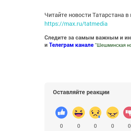
Читайте новости Татарстана 
https://max.ru/tatmedia
Следите за самым важным и и
и
Телеграм канале
"
Шешминская н
Добавить Шешминскую новь в Яндекс
Оставляйте реакции
0
0
0
0
0