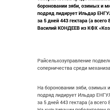
бороновании зяби, озимых и м
подряд лидирует Ильдар ЕНГУ
за 5 дней 443 гектара (а всего
Василий КОНДЕЕВ из КФХ «Козл
Райсельхозуправление подвело
соперничества среди механиза
На бороновании зяби, озимых 
подряд лидирует Ильдар ЕНГУ
за 5 дней 443 гектара (а всего 8
На культивации победителем 