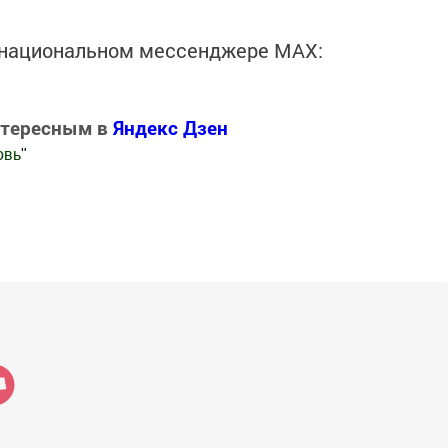
в национальном мессенджере MАХ:
нтересным в
Яндекс Дзен
овь
"
.Новости