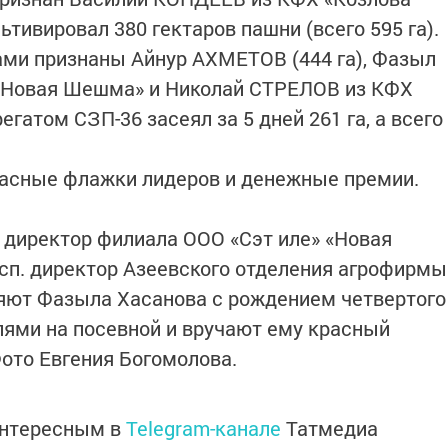
ьтивировал 380 гектаров пашни (всего 595 га).
ами признаны Айнур АХМЕТОВ (444 га), Фазыл
ф «Новая Шешма» и Николай СТРЕЛОВ из КФХ
регатом СЗП-36 засеял за 5 дней 261 га, а всего
асные флажки лидеров и денежные премии.
, директор филиала ООО «Сэт иле» «Новая
сп. директор Азеевского отделения агрофирмы
яют Фазыла Хасанова с рождением четвертого
лями на посевной и вручают ему красный
ото Евгения Богомолова.
интересным в
Telegram-канале
Татмедиа