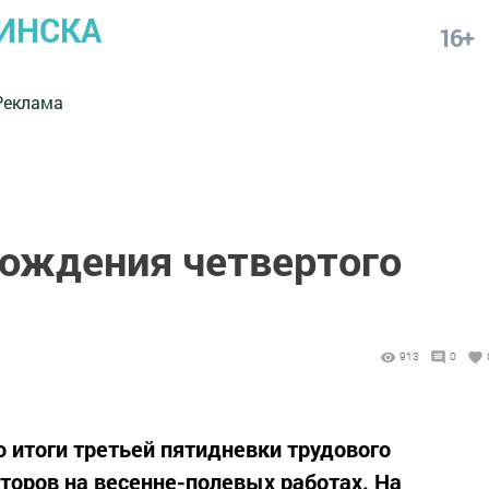
ИНСКА
16+
Реклама
рождения четвертого
913
0
 итоги третьей пятидневки трудового
торов на весенне-полевых работах. На