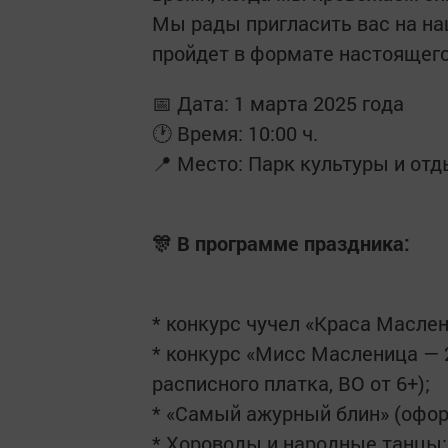
Мы рады пригласить вас на на
пройдет в формате настоящего
📅 Дата: 1 марта 2025 года
🕐 Время: 10:00 ч.
📍 Место: Парк культуры и от
🎊 В программе праздника:
* конкурс чучел «Краса Маслени
* конкурс «Мисс Масленица — 
расписного платка, ВО от 6+);
* «Самый ажурный блин» (офо
* Хороводы и народные танцы: