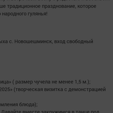
ше традиционное празднование, которое
 народного гулянья!
дыха с. Новошешминск, вход свободный
ца» ( размер чучела не менее 1,5 м.);
2025» (творческая визитка с демонстрацией
рмления блюда);
 Давайте вместе закружимся в танце под