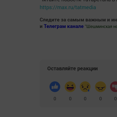
https://max.ru/tatmedia
Следите за самым важным и и
и
Телеграм канале
"
Шешминская н
Добавить Шешминскую новь в Яндекс
Оставляйте реакции
0
0
0
0
0