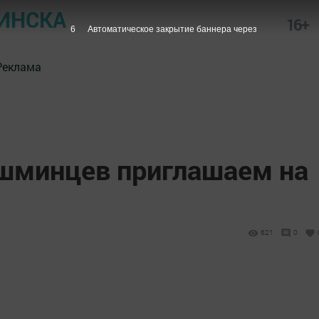
ИНСКА
16+
5
Автоматическое закрытие баннера через
Реклама
шминцев приглашаем на
621
0