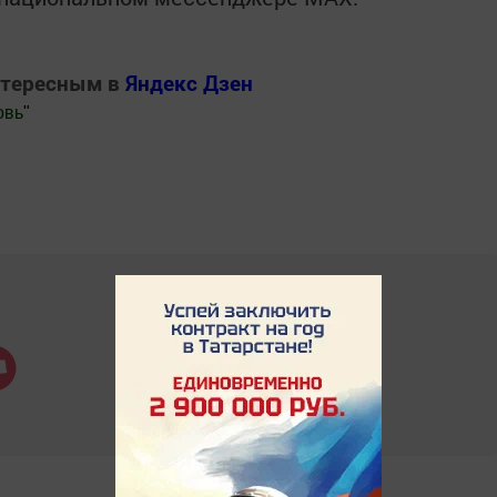
нтересным в
Яндекс Дзен
овь
"
.Новости