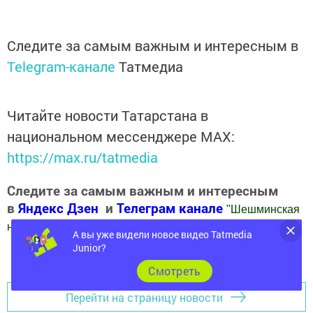
Следите за самым важным и интересным в
Telegram-канале
Татмедиа
Читайте новости Татарстана в
национальном мессенджере MАХ:
https://max.ru/tatmedia
Следите за самым важным и интересным
в
Яндекс Дзен
и
Телеграм канале
"
Шешминская
новь
"
А вы уже видели новое видео Tatmedia
Junior?
Добавить Шешминскую новь в Яндекс.Новости
Cмотреть
Перейти на страницу новости