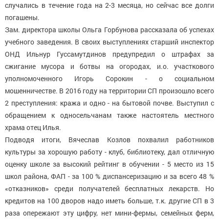
случались в течение года на 2-3 месяца, но сейчас все долги
погашены.
Зам. директора школы Ольга Горбунова рассказала об успехах
учебного заведения. В своих выступлениях старший инспектор
ОНД Ильнур Гуссамутдинов предупредил о штрафах за
сжигание мусора и ботвы на огородах, и.о. участкового
уполномоченного Игорь Сорокин - о социальном
мошенничестве. В 2016 году на территории СП произошло всего
2 преступления: кража и одно - на бытовой почве. Выступил с
обращением к односельчанам также настоятель местного
храма отец Илья.
Подводя итоги, Вячеслав Козлов похвалил работников
культуры за хорошую работу - клуб, библиотеку, дал отличную
оценку школе за высокий рейтинг в обучении - 5 место из 15
школ района, ФАП - за 100 % диспансеризацию и за всего 48 %
«отказников» среди получателей бесплатных лекарств. Но
кредитов на 100 дворов надо иметь больше, т.к. другие СП в 3
раза опережают эту цифру, нет мини-фермы, семейных ферм,