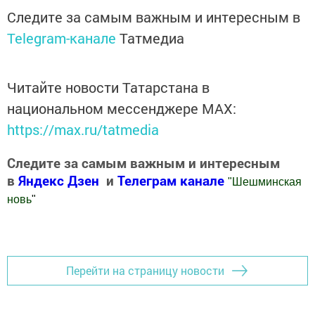
Следите за самым важным и интересным в
Telegram-канале
Татмедиа
Читайте новости Татарстана в
национальном мессенджере MАХ:
https://max.ru/tatmedia
Следите за самым важным и интересным
в
Яндекс Дзен
и
Телеграм канале
"
Шешминская
новь
"
Добавить Шешминскую новь в Яндекс.Новости
Перейти на страницу новости