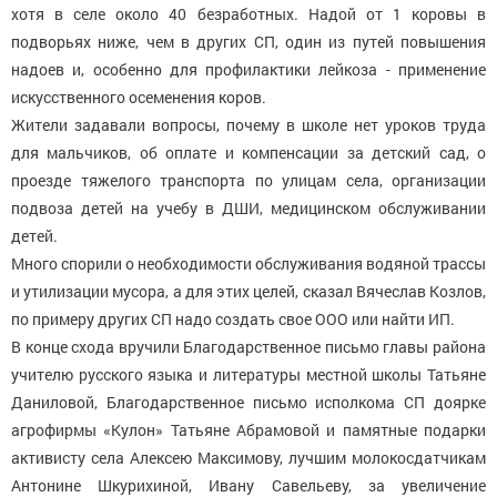
хотя в селе около 40 безработных. Надой от 1 коровы в
подворьях ниже, чем в других СП, один из путей повышения
надоев и, особенно для профилактики лейкоза - применение
искусственного осеменения коров.
Жители задавали вопросы, почему в школе нет уроков труда
для мальчиков, об оплате и компенсации за детский сад, о
проезде тяжелого транспорта по улицам села, организации
подвоза детей на учебу в ДШИ, медицинском обслуживании
детей.
Много спорили о необходимости обслуживания водяной трассы
и утилизации мусора, а для этих целей, сказал Вячеслав Козлов,
по примеру других СП надо создать свое ООО или найти ИП.
В конце схода вручили Благодарственное письмо главы района
учителю русского языка и литературы местной школы Татьяне
Даниловой, Благодарственное письмо исполкома СП доярке
агрофирмы «Кулон» Татьяне Абрамовой и памятные подарки
активисту села Алексею Максимову, лучшим молокосдатчикам
Антонине Шкурихиной, Ивану Савельеву, за увеличение