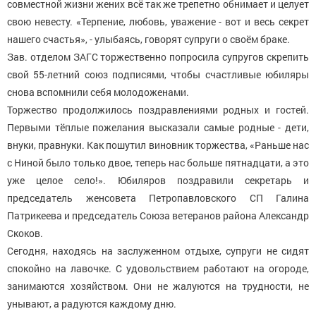
совместной жизни жених всё так же трепетно обнимает и целует
свою невесту. «Терпение, любовь, уважение - вот и весь секрет
нашего счастья», - улыбаясь, говорят супруги о своём браке.
Зав. отделом ЗАГС торжественно попросила супругов скрепить
свой 55-летний союз подписями, чтобы счастливые юбиляры
снова вспомнили себя молодоженами.
Торжество продолжилось поздравлениями родных и гостей.
Первыми тёплые пожелания высказали самые родные - дети,
внуки, правнуки. Как пошутил виновник торжества, «Раньше нас
с Ниной было только двое, теперь нас больше пятнадцати, а это
уже целое село!». Юбиляров поздравили секретарь и
председатель женсовета Петропавловского СП Галина
Патрикеева и председатель Союза ветеранов района Александр
Скоков.
Сегодня, находясь на заслуженном отдыхе, супруги не сидят
спокойно на лавочке. С удовольствием работают на огороде,
занимаются хозяйством. Они не жалуются на трудности, не
унывают, а радуются каждому дню.