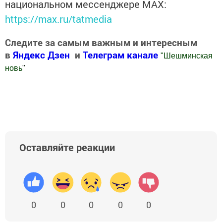
национальном мессенджере MАХ:
https://max.ru/tatmedia
Следите за самым важным и интересным
в
Яндекс Дзен
и
Телеграм канале
"
Шешминская
новь
"
Добавить Шешминскую новь в Яндекс.Новости
Оставляйте реакции
0
0
0
0
0