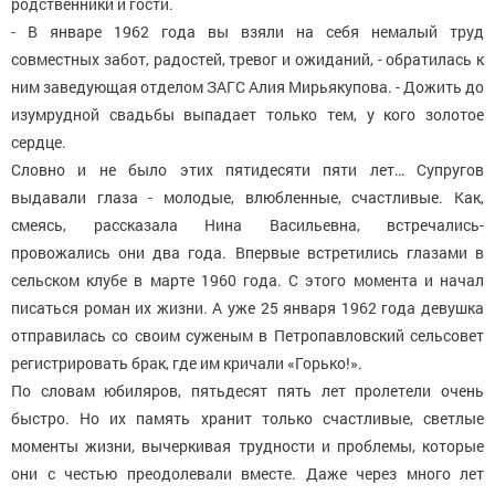
родственники и гости.
- В январе 1962 года вы взяли на себя немалый труд
совместных забот, радостей, тревог и ожиданий, - обратилась к
ним заведующая отделом ЗАГС Алия Мирьякупова. - Дожить до
изумрудной свадьбы выпадает только тем, у кого золотое
сердце.
Словно и не было этих пятидесяти пяти лет… Супругов
выдавали глаза - молодые, влюбленные, счастливые. Как,
смеясь, рассказала Нина Васильевна, встречались-
провожались они два года. Впервые встретились глазами в
сельском клубе в марте 1960 года. С этого момента и начал
писаться роман их жизни. А уже 25 января 1962 года девушка
отправилась со своим суженым в Петропавловский сельсовет
регистрировать брак, где им кричали «Горько!».
По словам юбиляров, пятьдесят пять лет пролетели очень
быстро. Но их память хранит только счастливые, светлые
моменты жизни, вычеркивая трудности и проблемы, которые
они с честью преодолевали вместе. Даже через много лет