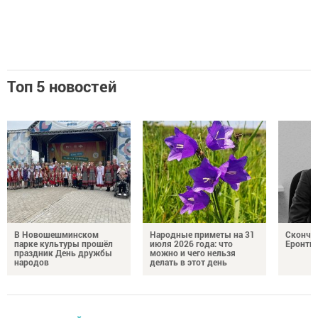
Топ 5 новостей
В Новошешминском
Народные приметы на 31
Сконча
парке культуры прошёл
июля 2026 года: что
Еронть
праздник День дружбы
можно и чего нельзя
народов
делать в этот день