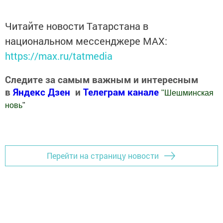
Читайте новости Татарстана в
национальном мессенджере MАХ:
https://max.ru/tatmedia
Следите за самым важным и интересным
в
Яндекс Дзен
и
Телеграм канале
"
Шешминская
новь
"
Добавить Шешминскую новь в Яндекс.Новости
Перейти на страницу новости