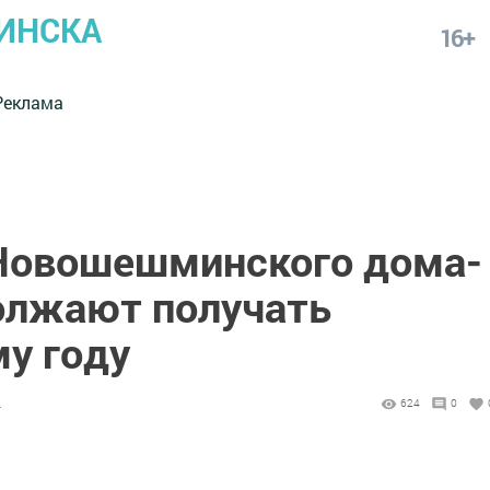
ИНСКА
16+
Реклама
овошешминского дома-
олжают получать
му году
4
624
0