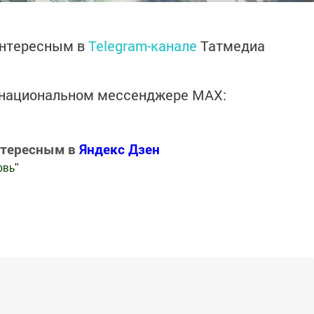
интересным в
Telegram-канале
Татмедиа
в национальном мессенджере MАХ:
нтересным в
Яндекс Дзен
овь
"
.Новости