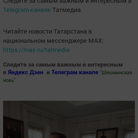
Следите за самым важным и интересным в
Telegram-канале
Татмедиа
Читайте новости Татарстана в
национальном мессенджере MАХ:
https://max.ru/tatmedia
Следите за самым важным и интересным
в
Яндекс Дзен
и
Телеграм канале
"
Шешминская
новь
"
Добавить Шешминскую новь в Яндекс.Новости