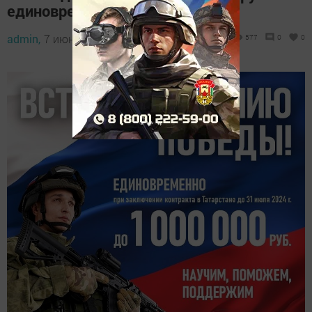
единовременно
admin,
7 июня 2024 - 09:03
577
0
0