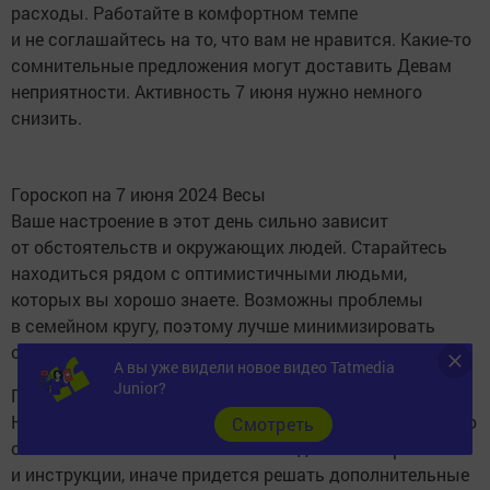
расходы. Работайте в комфортном темпе
и не соглашайтесь на то, что вам не нравится. Какие-то
сомнительные предложения могут доставить Девам
неприятности. Активность 7 июня нужно немного
снизить.
Гороскоп на 7 июня 2024 Весы
Ваше настроение в этот день сильно зависит
от обстоятельств и окружающих людей. Старайтесь
находиться рядом с оптимистичными людьми,
которых вы хорошо знаете. Возможны проблемы
в семейном кругу, поэтому лучше минимизировать
общение и провести больше времени в одиночестве.
А вы уже видели новое видео Tatmedia
Junior?
Гороскоп на 7 июня 2024 Скорпион
Не стоит начинать сегодня новых дел, закончите те, что
Cмотреть
скопились на вашем столе. Соблюдайте все правила
и инструкции, иначе придется решать дополнительные