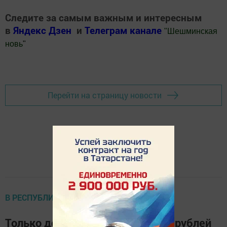
Следите за самым важным и интересным
в
Яндекс Дзен
и
Телеграм канале
"
Шешминская
новь
"
Добавить Шешминскую новь в Яндекс.Новости
Перейти на страницу новости
В РЕСПУБЛИКЕ
Только до 31 июля до 1 000 000 рублей