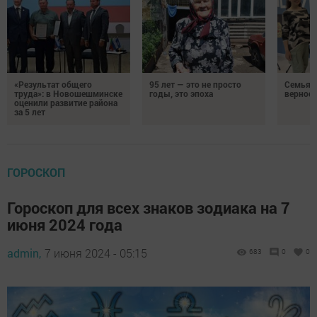
«Результат общего
95 лет — это не просто
Семья Г
труда»: в Новошешминске
годы, это эпоха
верност
оценили развитие района
за 5 лет
ГОРОСКОП
Гороскоп для всех знаков зодиака на 7
июня 2024 года
admin,
7 июня 2024 - 05:15
683
0
0