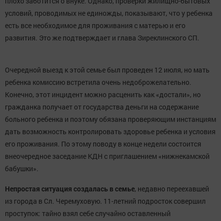
плохо заботится о внуке. Однако, проверки жилищно-бытовых
условий, проводимых не единожды, показывают, что у ребенка
есть все необходимое для проживания с матерью и его
развития. Это же подтверждает и глава Зиреклинского СП.
Очередной выезд к этой семье был проведен 12 июля, но мать
ребенка комиссию встретила очень недоброжелательно.
Конечно, этот инцидент можно расценить как «достали», но
гражданка получает от государства деньги на содержание
больного ребенка и поэтому обязана проверяющим инстанциям
дать возможность контролировать здоровье ребенка и условия
его проживания. По этому поводу в конце недели состоится
внеочередное заседание КДН с приглашением «нижнекамской
бабушки».
Непростая ситуация создалась в семье
, недавно переехавшей
из города в Сл. Черемуховую. 11-летний подросток совершил
проступок: тайно взял себе случайно оставленный