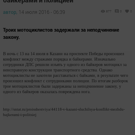
автор,
14 июля 2016 - 06:39
877
0
0
Троих мотоциклистов задержали за неподчинение
закону.
В ночь с 13 на 14 июля в Казани на проспекте Победы произошел
конфликт между стражами порядка и байкерами. Изначально
сотрудники ДПС решили изъять у одного из байкеров мотоцикл за
неисправную конструкции транспортного средства. Однако
мотоциклисты не захотели расставаться с байками, в результате чего
произошел конфликт с сотрудниками полиции. По итогам разборок
трое мотоциклистов были задержаны за неподчинение закону, у
одного из байкеров оказалась повреждена нога.
http://sntat.ru/proisshestviya/44118-v-kazani-sluchilsya-konflikt-mezhdu-
bajkerami-i-politsiej