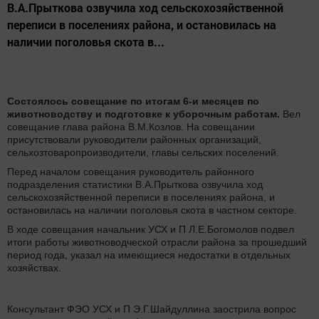
В.А.Прыткова озвучила ход сельскохозяйственной
переписи в поселениях района, и остановилась на
наличии поголовья скота в...
Состоялось совещание по итогам 6-и месяцев по
животноводству и подготовке к уборочным работам.
Вел
совещание глава района В.М.Козлов. На совещании
присутствовали руководители районных организаций,
сельхозтоваропроизводители, главы сельских поселений.
Перед началом совещания руководитель районного
подразделения статистики В.А.Прыткова озвучила ход
сельскохозяйственной переписи в поселениях района, и
остановилась на наличии поголовья скота в частном секторе.
В ходе совещания начальник УСХ и П Л.Е.Богомолов подвел
итоги работы животноводческой отрасли района за прошедший
период года, указал на имеющиеся недостатки в отдельных
хозяйствах.
Консультант ФЭО УСХ и П Э.Г.Шайдуллина заострила вопрос