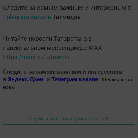
Следите за самым важным и интересным в
Telegram-канале
Татмедиа
Читайте новости Татарстана в
национальном мессенджере MАХ:
https://max.ru/tatmedia
Следите за самым важным и интересным
в
Яндекс Дзен
и
Телеграм канале
"
Шешминская
новь
"
Добавить Шешминскую новь в Яндекс.Новости
Перейти на страницу новости