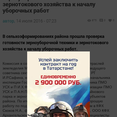
зернотокового хозяйства к началу
уборочных работ
автор,
14 июля 2016 - 07:23
875
0
0
В сельхозформированиях района прошла проверка
готовности зерноуборочной техники и зернотокового
хозяйства к началу уборочных работ.
Комиссия в составе начальника отдела развития отраслей
земледелия Минсельхозпрода РТ В.Л.Новичкова, ведущего
советника сектора механизации Минсельхозпрода РТ
И.Р.Сафина, начальника УСХ и П Л.Е.Богомолова, начальника
инспекции Гостехнадзора С.Р.Валиуллина, начальника ПМО
УСХ и П И.Х.Фасхутдинова, консультанта по механизации ПМО
УСХ и П А.Н.Пузикова проверили готовность комбайнового
парка и зернотокового хозяйства хозяйствующих субъектов
района. По итогам проверки комиссия отметила хорошую
работу по подготовке техники к уборочным работам в КФХ
Скоков Н.А., филиале ООО Сэт иле Новая Шешма, ООО КФХ
Архангельское, ООО Игенче, КФХ Козлова М.И. Специалисты