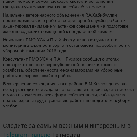
наполняемости семейных ферм скотом и исполнении
грандополучателями взятых на себя обязательств
Начальник ветеринарного объединения Р.А.Хабибуллин
проинформировал о работе ветеринарной службы района и
акцентировал внимание участников совещания на подготовке
животноводческих помещений к предстоящей зимовке.
Начальник ПМО УСХ и П И.Х.Фасхутдинов озвучил итоги
мониторинга влажности зерна и остановился на особенностях
уборочной кампании 2016 года.
Консультант ПМО УСХ и П А.Н.Пузиков сообщил о итогах
проверки готовности зерноуборочной техники и токового
хозяйства, обеспеченности механизаторами на уборочные
работы в разрезе хозяйств района.
В завершении совещания глава района В.М.Козлов довел до
всех руководителей задачи по повышению производства молока
и мяса в хозяйствах всех форм собственности, соблюдению
правил охраны труда, усилению работы по подготовке к уборке
хлебов.
Следите за самым важным и интересным в
Telegram-канале
Татмедиа