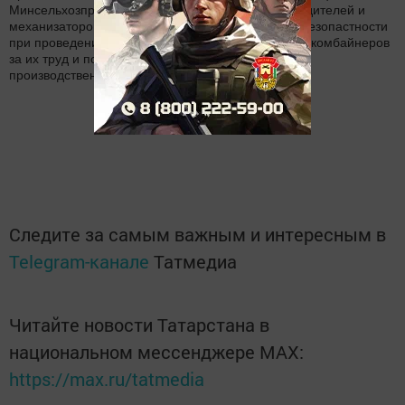
Минсельхозпрода РТ заострили внимание руководителей и
механизаторов на соблюдениии правил техники безопастности
при проведении уборочных работ, поблагодарили комбайнеров
за их труд и пожелали хозяйствам дальнейших
производственных успехов.
Следите за самым важным и интересным в
Telegram-канале
Татмедиа
Читайте новости Татарстана в
национальном мессенджере MАХ:
https://max.ru/tatmedia