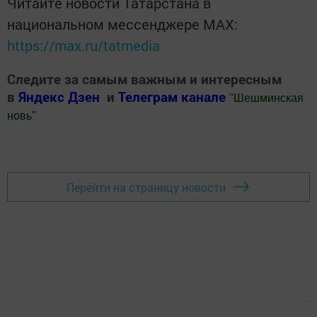
Читайте новости Татарстана в
национальном мессенджере MАХ:
https://max.ru/tatmedia
Следите за самым важным и интересным
в
Яндекс Дзен
и
Телеграм канале
"
Шешминская
новь
"
Добавить Шешминскую новь в Яндекс.Новости
Перейти на страницу новости