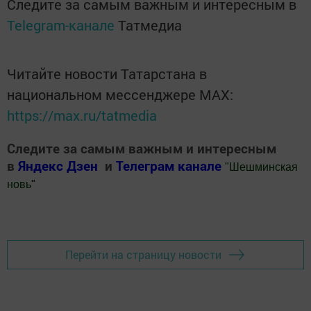
Следите за самым важным и интересным в
Telegram-канале
Татмедиа
Читайте новости Татарстана в
национальном мессенджере MАХ:
https://max.ru/tatmedia
Следите за самым важным и интересным
в
Яндекс Дзен
и
Телеграм канале
"
Шешминская
новь
"
Добавить Шешминскую новь в Яндекс.Новости
Перейти на страницу новости