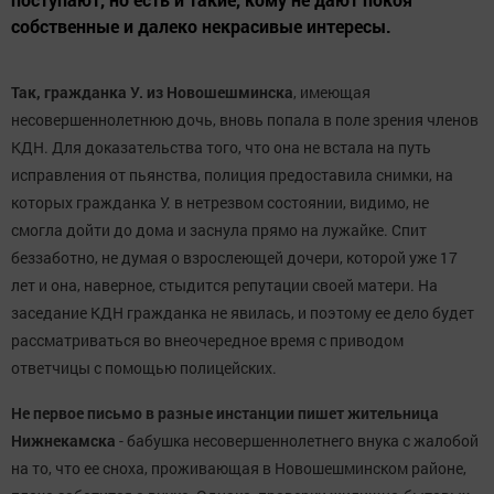
собственные и далеко некрасивые интересы.
Так, гражданка У. из Новошешминска
, имеющая
несовершеннолетнюю дочь, вновь попала в поле зрения членов
КДН. Для доказательства того, что она не встала на путь
исправления от пьянства, полиция предоставила снимки, на
которых гражданка У. в нетрезвом состоянии, видимо, не
смогла дойти до дома и заснула прямо на лужайке. Спит
беззаботно, не думая о взрослеющей дочери, которой уже 17
лет и она, наверное, стыдится репутации своей матери. На
заседание КДН гражданка не явилась, и поэтому ее дело будет
рассматриваться во внеочередное время с приводом
ответчицы с помощью полицейских.
Не первое письмо в разные инстанции пишет жительница
Нижнекамска
- бабушка несовершеннолетнего внука с жалобой
на то, что ее сноха, проживающая в Новошешминском районе,