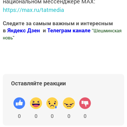
национальном мессенджере MАХ:
https://max.ru/tatmedia
Следите за самым важным и интересным
в
Яндекс Дзен
и
Телеграм канале
"
Шешминская
новь
"
Добавить Шешминскую новь в Яндекс.Новости
Оставляйте реакции
0
0
0
0
0