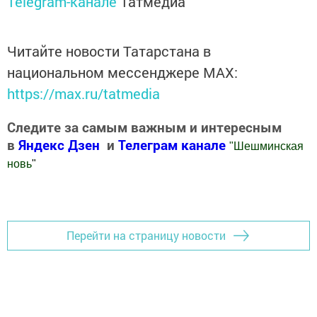
Telegram-канале
Татмедиа
Читайте новости Татарстана в
национальном мессенджере MАХ:
https://max.ru/tatmedia
Следите за самым важным и интересным
в
Яндекс Дзен
и
Телеграм канале
"
Шешминская
новь
"
Добавить Шешминскую новь в Яндекс.Новости
Перейти на страницу новости