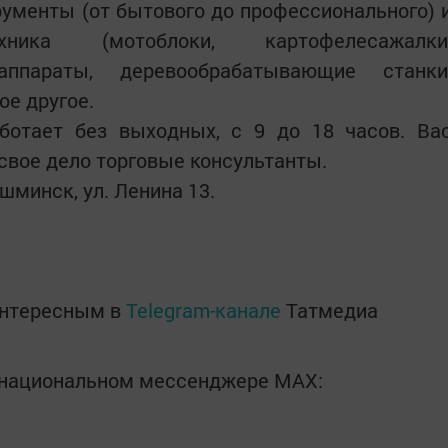
рументы (от бытового до профессионального) 
ехника (мотоблоки, картофелесажалки
аппараты, деревообрабатывающие станки
ое другое.
отает без выходных, с 9 до 18 часов. Ва
вое дело торговые консультанты.
шминск, ул. Ленина 13.
интересным в
Telegram-канале
Татмедиа
в национальном мессенджере MАХ: