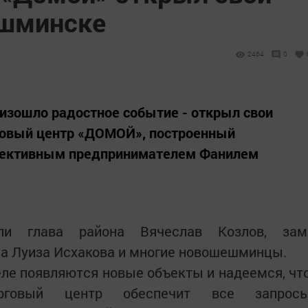
ешминске
2464
0
изошло радостное событие - открыл свои
говый центр «ДОМОЙ», построенный
пективным предпринимателем Фанилем
ли глава района Вячеслав Козлов, зам
на Луиза Исхакова и многие новошешминцы.
еле появляются новые объекты и надеемся, чт
рговый центр обеспечит все запрос