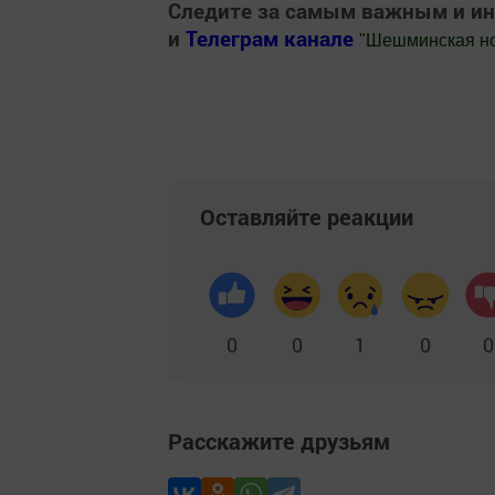
Следите за самым важным и и
и
Телеграм канале
"
Шешминская н
Добавить Шешминскую новь в Яндекс
Оставляйте реакции
0
0
1
0
0
Расскажите друзьям