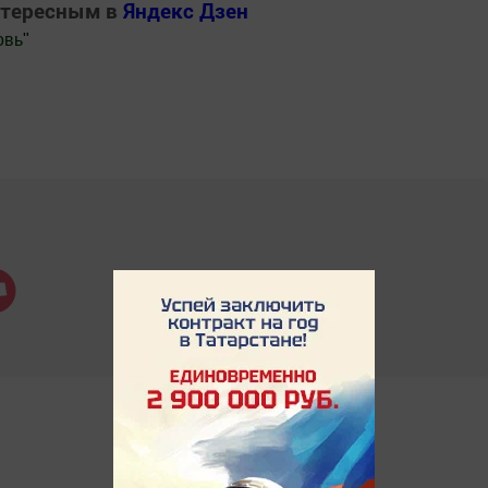
нтересным в
Яндекс Дзен
овь
"
.Новости