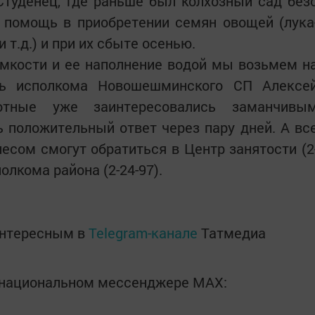
Студенец, где раньше был колхозный сад без
а помощь в приобретении семян овощей (лука
и т.д.) и при их сбыте осенью.
емкости и ее наполнение водой мы возьмем н
ель исполкома Новошешминского СП Алексе
отные уже заинтересовались заманчивы
 положительный ответ через пару дней. А вс
сом смогут обратиться в Центр занятости (2
олкома района (2-24-97).
интересным в
Telegram-канале
Татмедиа
в национальном мессенджере MАХ: