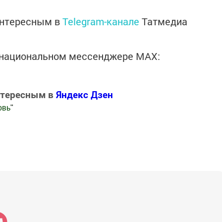
интересным в
Telegram-канале
Татмедиа
в национальном мессенджере MАХ:
нтересным в
Яндекс Дзен
овь
"
.Новости