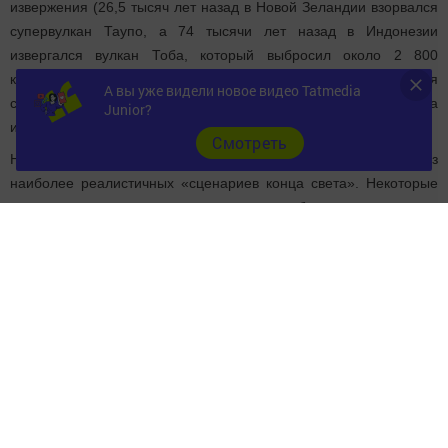
извержения (26,5 тысяч лет назад в Новой Зеландии взорвался
супервулкан Таупо, а 74 тысячи лет назад в Индонезии
извергался вулкан Тоба, который выбросил около 2 800
кубических километров скальной породы). Такие извержения
А вы уже видели новое видео Tatmedia
считаются нормальными. Единственное, пока неизвестно, когда
Junior?
именно ждать новых взрывов.
Cмотреть
Недавно извержение супервулкана было названо одним из
наиболее реалистичных «сценариев конца света». Некоторые
специалисты полагают, что подобные извержения
супервулканов в прошлом спровоцировали сход ледника, а
теперь они могут уничтожить всю человеческую цивилизацию.
http://www.topnews.ru
Следите за самым важным и интересным в
Telegram-канале
Татмедиа