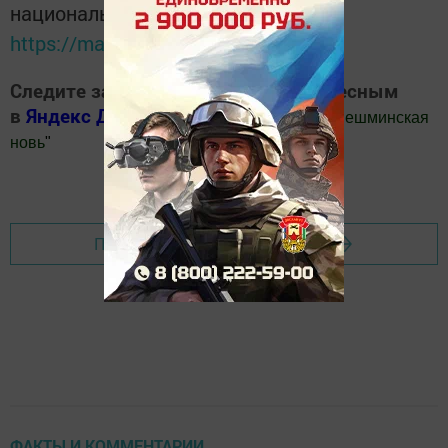
национальном мессенджере MАХ:
https://max.ru/tatmedia
Следите за самым важным и интересным
в
Яндекс Дзен
и
Телеграм канале
"
Шешминская
новь
"
Добавить Шешминскую новь в Яндекс.Новости
Перейти на страницу новости
ФАКТЫ И КОММЕНТАРИИ