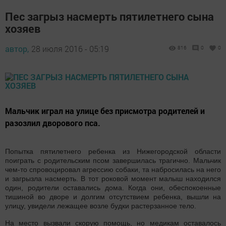
Пес загрыз насмерть пятилетнего сына
хозяев
автор,
28 июля 2016 - 05:19
816
0
0
Мальчик играл на улице без присмотра родителей и
разозлил дворового пса.
Попытка пятилетнего ребенка из Нижегородской области
поиграть с родительским псом завершилась трагично. Мальчик
чем-то спровоцировал агрессию собаки, та набросилась на него
и загрызла насмерть. В тот роковой момент малыш находился
один, родители оставались дома. Когда они, обеспокоенные
тишиной во дворе и долгим отсутствием ребенка, вышли на
улицу, увидели лежащее возле будки растерзанное тело.
На место вызвали скорую помощь, но медикам оставалось