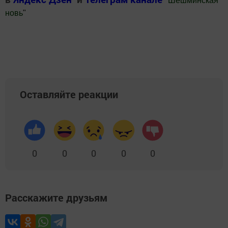
"
Шешминская
новь
"
Добавить Шешминскую новь в Яндекс.Новости
Оставляйте реакции
0
0
0
0
0
Расскажите друзьям