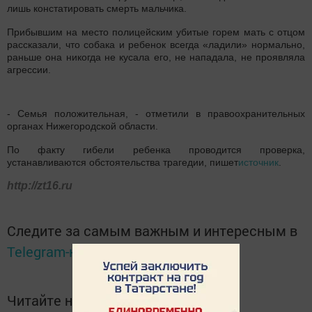
лишь констатировать смерть мальчика.
Прибывшим на место полицейским убитые горем мать с отцом
рассказали, что собака и ребенок всегда «ладили» нормально,
раньше она никогда не кусала его, не нападала, не проявляла
агрессии.
- Семья положительная, - отметили в правоохранительных
органах Нижегородской области.
По факту гибели ребенка проводится проверка,
устанавливаются обстоятельства трагедии, пишет
источник
.
http://zt16.ru
Следите за самым важным и интересным в
Telegram-канале
Татмедиа
Читайте новости Татарстана в