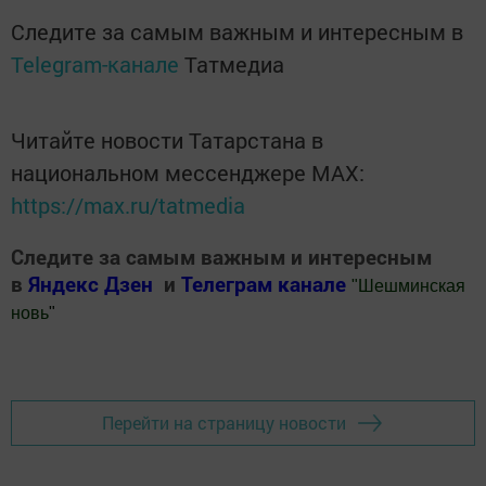
Следите за самым важным и интересным в
Telegram-канале
Татмедиа
Читайте новости Татарстана в
национальном мессенджере MАХ:
https://max.ru/tatmedia
Следите за самым важным и интересным
в
Яндекс Дзен
и
Телеграм канале
"
Шешминская
новь
"
Добавить Шешминскую новь в Яндекс.Новости
Перейти на страницу новости