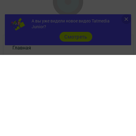
А вы уже видели новое видео Tatmedia
Junior?
Cмотреть
Главная
Фотогалереи
Опросы
Документы
Разное