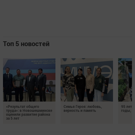
Топ 5 новостей
«Результат общего
Семья Героя: любовь,
95 лет 
труда»: в Новошешминске
верность и память
годы, э
оценили развитие района
за 5 лет