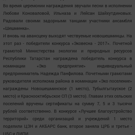
Во время церемонии награждения звучали песни в исполнении
Любови Коноваловой, Ильназа и Лейсан Шайхутдиновых.
Радовали своими задорными танцами участники ансамбля
«Шешминка».
И вновь на авансцену выходят чествуемые новошешминцы. На
этот раз - победители конкурса «Эковесна - 2017». Почетной
грамотой Министерства экологии и природных ресурсов
Республики Татарстан награждена победитель конкурса в
номинации «Эко предприятие» индивидуальный
предприниматель Надежда Панфилова. Почетными грамотами
руководителя исполкома района в номинации «Эко поселение»
награждены Новошешминское (1 место), Тубылгытауское (2
место) и Краснооктябрьское СП (3 место). Главам этих сельских
поселений вручены сертификаты на сумму 7, 5 и 3 тысячи
рублей соответственно. В конкурсе «Лучшее благоустройство
территорий» среди организаций и учреждений 1 место
поделили ЦЗН и АКБАРС банк, второе заняла ЦРБ и третье -
ЦБС и ДИПИ.