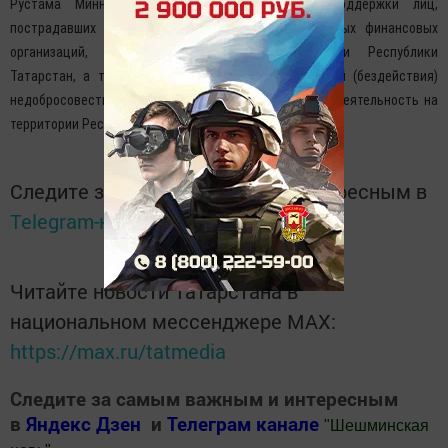
Рустама Минниханова в целях «организации поддержки лиц,
пострадавших от деятельности кредитных или иных финансовых
организаций, зарегистрированных на территории Республики
Татарстан, а также лиц, пострадавших от действий (бездействия)
недобросовестных застройщиков, осуществляющих деятельность на
территории Республики Татарстан».
Следите за самым важным и интересным в
Telegram-канале
Татмедиа
Читайте новости Татарстана в
национальном мессенджере MАХ:
https://max.ru/tatmedia
Следите за самым важным и интересным
в
Яндекс Дзен
и
Телеграм канале
"
Шешминская