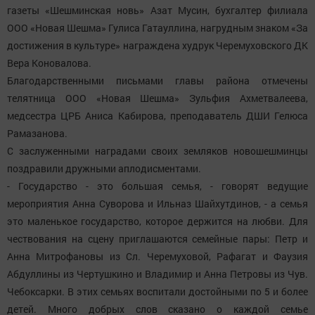
газеты «Шешминская новь» Азат Мусин, бухгалтер филиала
ООО «Новая Шешма» Гулиса Гатауллина, нагрудным знаком «За
достижения в культуре» награждена худрук Черемуховского ДК
Вера Коновалова.
Благодарственными письмами главы района отмечены
телятница ООО «Новая Шешма» Зульфия Ахметвалеева,
медсестра ЦРБ Аниса Кабирова, преподаватель ДШИ Гелюса
Рамазанова.
С заслуженными наградами своих земляков новошешминцы
поздравили дружными аплодисментами.
- Государство - это большая семья, - говорят ведущие
мероприятия Анна Суворова и Ильназ Шайхутдинов, - а семья
это маленькое государство, которое держится на любви. Для
чествования на сцену приглашаются семейные пары: Петр и
Анна Митрофановы из Сл. Черемуховой, Рафагат и Фаузия
Абдуллины из Чертушкино и Владимир и Анна Петровы из Чув.
Чебоксарки. В этих семьях воспитали достойными по 5 и более
детей. Много добрых слов сказано о каждой семье