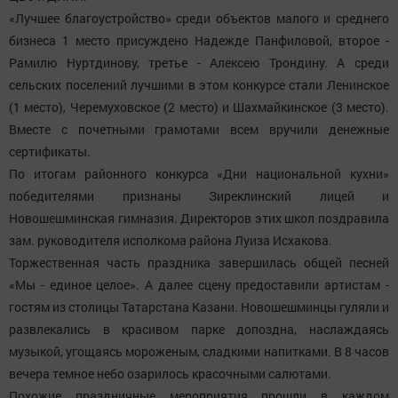
«Лучшее благоустройство» среди объектов малого и среднего
бизнеса 1 место присуждено Надежде Панфиловой, второе -
Рамилю Нуртдинову, третье - Алексею Трондину. А среди
сельских поселений лучшими в этом конкурсе стали Ленинское
(1 место), Черемуховское (2 место) и Шахмайкинское (3 место).
Вместе с почетными грамотами всем вручили денежные
сертификаты.
По итогам районного конкурса «Дни национальной кухни»
победителями признаны Зиреклинский лицей и
Новошешминская гимназия. Директоров этих школ поздравила
зам. руководителя исполкома района Луиза Исхакова.
Торжественная часть праздника завершилась общей песней
«Мы - единое целое». А далее сцену предоставили артистам -
гостям из столицы Татарстана Казани. Новошешминцы гуляли и
развлекались в красивом парке допоздна, наслаждаясь
музыкой, угощаясь мороженым, сладкими напитками. В 8 часов
вечера темное небо озарилось красочными салютами.
Похожие праздничные мероприятия прошли в каждом