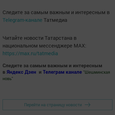
Следите за самым важным и интересным в
Telegram-канале
Татмедиа
Читайте новости Татарстана в
национальном мессенджере MАХ:
https://max.ru/tatmedia
Следите за самым важным и интересным
в
Яндекс Дзен
и
Телеграм канале
"
Шешминская
новь
"
Добавить Шешминскую новь в Яндекс.Новости
Перейти на страницу новости