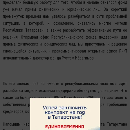
проделали большую работу для того, чтобы в начале сентября фонд
уже начал прием физических и юридических лиц. За короткий
промежуток времени нам удалось разобраться в сути проблемной
ситуации, в которой, к сожалению, оказались многие жители
Республики Татарстан, а также разработать эффективные пути ее
решения. Открывая офис Республиканского фонда поддержки для
приема физических и юридических лиц, мы приступаем к решению
сложившейся ситуации», - прокомментировал открытие офиса РФП
исполнительный директор фонда Рустем Ибрагимов.
По его словам, сейчас вместе с республиканскими властями идет
разработка модели оказания поддержки обманутым дольщикам. Что
касается бывших клиентов ТФБ и ИнтехБанка, РФП будет составлять
собственный реестр пострадавших на основе реестра требований
кредиторов, который утвержден АСВ.
Напомним, что РФП создан 29 мая указом Президента Татарстана