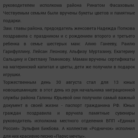
руководителем исполкома района Ринатом Фасаховым.
Чествуемым семьям были вручены букеты цветов и памятные
подарки.
Зам. главы района, председатель женсовета Надежда Попкова
поздравила с праздником и с рождением второго и третьего
ребенка в семье шестерых мам: Алию Ганееву, Раилю
Гарифуллину, Лейсан Леонову, Альфизу Муртазину, Екатерину
Сальцину и Светлану Темникову. Мамам вручены сертификаты
на материнский капитал и цветы, дети же получили в подарок
игрушки.
Торжественным день 30 августа стал для 13 юных
новошешминцев: в этот день из рук начальника миграционной
службы района Галины Юрьевой они получили самый важный
документ в своей жизни - паспорт гражданина РФ. Юных
граждан поздравила и вручила памятные сувениры
руководитель исполкома местного отделения ВПП «Единая
Россия» Зульфия Бикбова. А коллектив «Родничок» исполнил
для них красивую песню «Парус мечты».