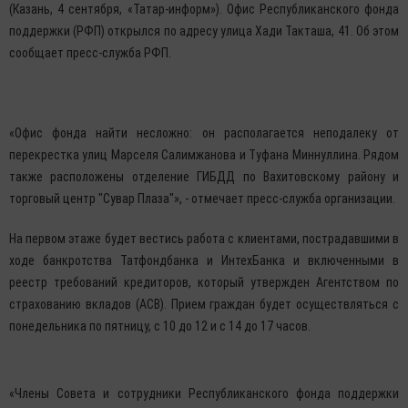
(Казань, 4 сентября, «Татар-информ»). Офис Республиканского фонда
поддержки (РФП) открылся по адресу улица Хади Такташа, 41. Об этом
сообщает пресс-служба РФП.
«Офис фонда найти несложно: он располагается неподалеку от
перекрестка улиц Марселя Салимжанова и Туфана Миннуллина. Рядом
также расположены отделение ГИБДД по Вахитовскому району и
торговый центр "Сувар Плаза"», - отмечает пресс-служба организации.
На первом этаже будет вестись работа с клиентами, пострадавшими в
ходе банкротства Татфондбанка и ИнтехБанка и включенными в
реестр требований кредиторов, который утвержден Агентством по
страхованию вкладов (АСВ). Прием граждан будет осуществляться с
понедельника по пятницу, с 10 до 12 и с 14 до 17 часов.
«Члены Совета и сотрудники Республиканского фонда поддержки