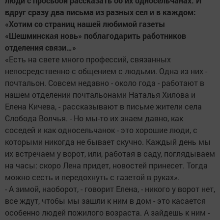
люди с просьбой рассказать об их односельчанах. И
вдруг сразу два письма из разных сел и в каждом:
«Хотим со страниц нашей любимой газеты
«Шешминская новь» поблагодарить работников
отделения связи…»
«Есть на свете много профессий, связанных
непосредственно с общением с людьми. Одна из них -
почтальон. Совсем недавно - около года - работают в
нашем отделении почтальонами Наталья Хилова и
Елена Кичева, - рассказывают в письме жители села
Слобода Волчья. - Но мы-то их знаем давно, как
соседей и как односельчанок - это хорошие люди, с
которыми никогда не бывает скучно. Каждый день мы
их встречаем у ворот, или, работая в саду, поглядываем
на часы: скоро Лена придет, новостей принесет. Тогда
можно сесть и передохнуть с газетой в руках».
- А зимой, наоборот, - говорит Елена, - никого у ворот нет,
все ждут, чтобы мы зашли к ним в дом - это касается
особенно людей пожилого возраста. А зайдешь к ним -