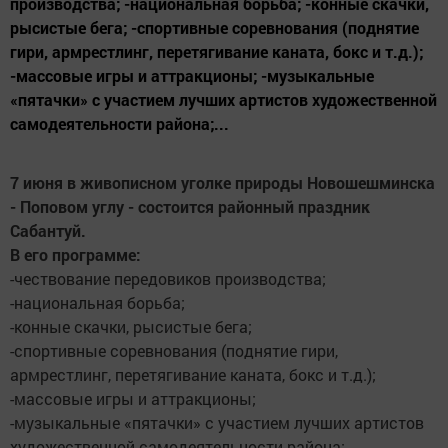
производства; -национальная борьба; -конные скачки,
рысистые бега; -спортивные соревнования (поднятие
гири, армрестлинг, перетягивание каната, бокс и т.д.);
-массовые игры и аттракционы; -музыкальные
«пятачки» с участием лучших артистов художественной
самодеятельности района;...
7 июня в живописном уголке природы Новошешминска
- Поповом углу - состоится районный праздник
Сабантуй.
В его программе:
-чествование передовиков производства;
-национальная борьба;
-конные скачки, рысистые бега;
-спортивные соревнования (поднятие гири,
армрестлинг, перетягивание каната, бокс и т.д.);
-массовые игры и аттракционы;
-музыкальные «пятачки» с участием лучших артистов
художественной самодеятельности района;