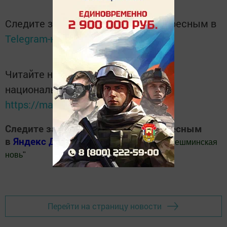
Следите за самым важным и интересным в
Telegram-канале
Татмедиа
Читайте новости Татарстана в
национальном мессенджере MАХ:
https://max.ru/tatmedia
Следите за самым важным и интересным
в
Яндекс Дзен
и
Телеграм канале
"
Шешминская
новь
"
Добавить Шешминскую новь в Яндекс.Новости
Перейти на страницу новости