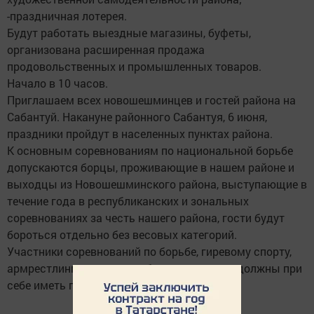
-праздничная лотерея.
Будут работать выездные магазины, буфеты,
организована расширенная продажа
продовольственных и промышленных товаров.
Начало в 10 часов.
Приглашаем всех новошешминцев и гостей района на
Сабантуй. Накануне районного Сабантуя, 6 июня,
праздники пройдут в населенных пунктах района.
К основным соревнованиям по национальной борьбе
допускаются борцы, проживающие в нашем районе и
выходцы из Новошешминского района, выступающие в
течение года в республиканских и зональных
соревнованиях за честь нашего района, гости будут
бороться отдельно без весовых категорий.
Участники соревнований по борьбе, гиревому спорту,
армрестлингу, рысистым бегам и скачкам должны при
себе иметь паспорт, ИНН, ПСС и их копии.