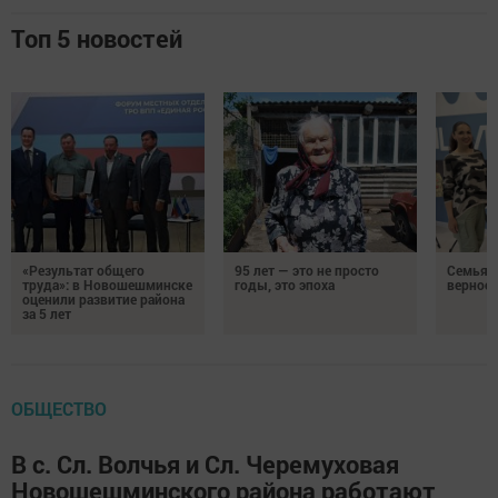
Топ 5 новостей
«Результат общего
95 лет — это не просто
Семья Г
труда»: в Новошешминске
годы, это эпоха
верност
оценили развитие района
за 5 лет
ОБЩЕСТВО
В с. Сл. Волчья и Сл. Черемуховая
Новошешминского района работают