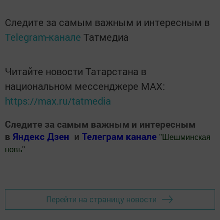
Следите за самым важным и интересным в
Telegram-канале
Татмедиа
Читайте новости Татарстана в
национальном мессенджере MАХ:
https://max.ru/tatmedia
Следите за самым важным и интересным
в
Яндекс Дзен
и
Телеграм канале
"
Шешминская
новь
"
Добавить Шешминскую новь в Яндекс.Новости
Перейти на страницу новости