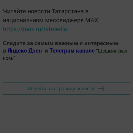
Читайте новости Татарстана в
национальном мессенджере MАХ:
https://max.ru/tatmedia
Следите за самым важным и интересным
в
Яндекс Дзен
и
Телеграм канале
"
Шешминская
новь
"
Добавить Шешминскую новь в Яндекс.Новости
Перейти на страницу новости