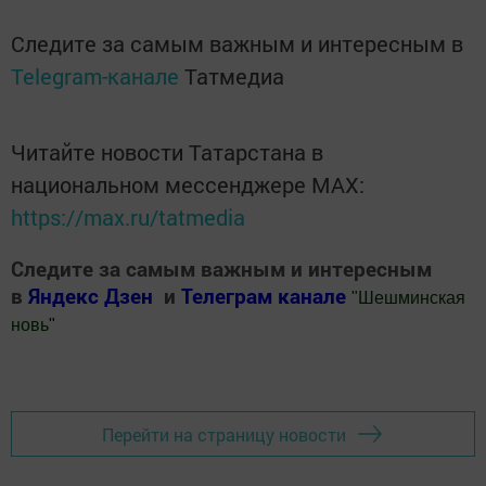
Следите за самым важным и интересным в
Telegram-канале
Татмедиа
Читайте новости Татарстана в
национальном мессенджере MАХ:
https://max.ru/tatmedia
Следите за самым важным и интересным
в
Яндекс Дзен
и
Телеграм канале
"
Шешминская
новь
"
Добавить Шешминскую новь в Яндекс.Новости
Перейти на страницу новости