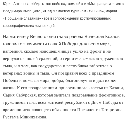
Юрия Антонова, «Мир, какое небо над землей!» и «Мы вращаем землю»
Владимира Высоцкого , «Над Мамаевом курганом - тишина», марши
«Прощание славянки» - все в сопровождении костюмированных
хореографических композиций.
На митинге у Вечного огня глава района Вячеслав Козлов
говорил о значимости нашей Победы для всего
мира,
напомнил, сколько новошешминцев ушло на фронт и не
вернулось с полей сражений, о героизме земляков-тружени
ков
тыла, и о том, как государство и республика заботится о
ветеранах войны и тыла. Он поздравил всех с праздником
Победы и пожелал мира, добра, благополучия и долгих лет
жизни. К его поздравлениям присоединилась гостья из Казани,
Сария Сабурская, которая зачитала поздравление фронтовиков,
тружеников тыла, всех жителей республики с Днем Победы от
временно исполняющего обязанности Президента Татарстана
Рустама Минниханова.