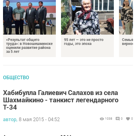
«Результат общего
95 лет — это не просто
Семья Г
труда»: в Новошешминске
годы, это эпоха
верност
оценили развитие района
за 5 лет
ОБЩЕСТВО
Хабибулла Галиевич Салахов из села
Шахмайкино - танкист легендарного
Т-34
автор,
8 мая 2015 - 04:52
1038
0
0