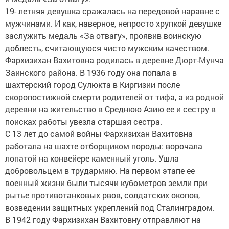
19- летняя девушка сражалась на передовой наравне с
мужчинами. И как, наверное, непросто хрупкой девушке
заслужить медаль «За отвагу», проявив воинскую
доблесть, считающуюся чисто мужским качеством.
Фархизихан Вахитовна родилась в деревне Дюрт-Мунча
Заинского района. В 1936 году она попала в
шахтерский город Сулюкта в Киргизии после
скоропостижной смерти родителей от тифа, а из родной
деревни на жительство в Среднюю Азию ее и сестру в
поисках работы увезла старшая сестра.
С 13 лет до самой войны Фархизихан Вахитовна
работала на шахте отборщиком породы: ворочала
лопатой на конвейере каменный уголь. Ушла
добровольцем в трудармию. На первом этапе ее
военный жизни были тысячи кубометров земли при
рытье противотанковых рвов, солдатских окопов,
возведении защитных укреплений под Сталинградом.
В 1942 году Фархизихан Вахитовну отправляют на