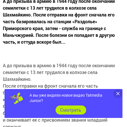
А до призыва в армию в 1944 году после окончании
семилетки с 13 лет трудился в колхозе села
Шахмайкино. После отправки на фронт сначала его
часть базировалась на станции «Раздолье»
Приморского края, затем - служба на границе с
Маньчжурией. После болезни он попадает в другую
часть, и оттуда вскоре был...
А до призыва в армию в 1944 году после окончании
семилетки с 13 лет трудился в колхозе села
Шахмайкино.
После отправки на фронт сначала его часть
базировалась на станции «Раздолье» Приморского
А вы уже видели новое видео Tatmedia
края, затем - служба на границе с Маньчжурией. После
Junior?
болезни он попадает в другую часть, и оттуда вскоре
Cмотреть
был направлен на учебу в школу младших командиров,
и оканчивает ее с присвоением звания младший
сержант.