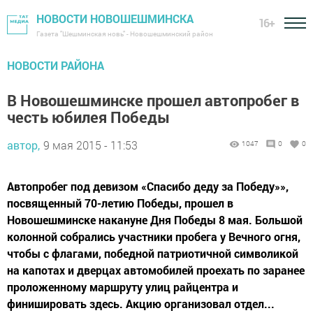
НОВОСТИ НОВОШЕШМИНСКА
16+
Газета "Шешминская новь" - Новошешминский район
НОВОСТИ РАЙОНА
В Новошешминске прошел автопробег в
честь юбилея Победы
автор,
9 мая 2015 - 11:53
1047
0
0
Автопробег под девизом «Спасибо деду за Победу»»,
посвященный 70-летию Победы, прошел в
Новошешминске накануне Дня Победы 8 мая. Большой
колонной собрались участники пробега у Вечного огня,
чтобы с флагами, победной патриотичной символикой
на капотах и дверцах автомобилей проехать по заранее
проложенному маршруту улиц райцентра и
финишировать здесь. Акцию организовал отдел...