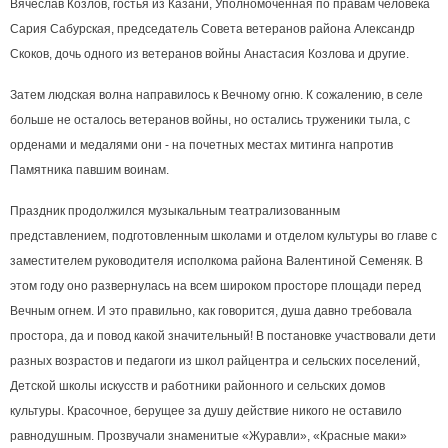
Вячеслав Козлов, гостья из Казани, Уполномоченная по правам человека
Сария Сабурская, председатель Совета ветеранов района Александр
Скоков, дочь одного из ветеранов войны Анастасия Козлова и другие.
Затем людская волна направилось к Вечному огню. К сожалению, в селе
больше не осталось ветеранов войны, но остались труженики тыла, с
орденами и медалями они - на почетных местах митинга напротив
Памятника павшим воинам.
Праздник продолжился музыкальным театрализованным
представлением, подготовленным школами и отделом культуры во главе с
заместителем руководителя исполкома района Валентиной Семеняк. В
этом году оно развернулась на всем широком просторе площади перед
Вечным огнем. И это правильно, как говорится, душа давно требовала
простора, да и повод какой значительный! В постановке участвовали дети
разных возрастов и педагоги из школ райцентра и сельских поселений,
Детской школы искусств и работники районного и сельских домов
культуры. Красочное, берущее за душу действие никого не оставило
равнодушным. Прозвучали знаменитые «Журавли», «Красные маки»