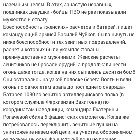
наземным целям. В этих, зачастую неравных,
поединках девушки - бойцы ПВО не раз показывали
мужество и отвагу.
Боеспособность «женских» расчетов и батарей, пишет
командующий армией Василий Чуйков, была ничуть не
ниже боеспособности тех зенитных подразделений,
расчеты которых были укомплектованы
преимущественно мужчинами. Женские расчеты
зенитчиков не бросали орудий, а продолжали нести
огонь даже тогда, когда на них сыпались десятки бомб.
Они оставались на узкой полоске берега Волги и вели
огонь по самолетам врага до последнего снаряда».
Батарея 1080-го зенитно-артиллерийского полка (в
котором служила Фархизихан Вахитовна) по
координатам наводчицы, командира Екатерины
Рогачевой сбила 6 фашистских самолетов. Когда же
потребовалось переключить зенитные пушки на
уничтожение наземной цели, на участке, обороняемом
ее полком, ни один фашистский воин не прошел.