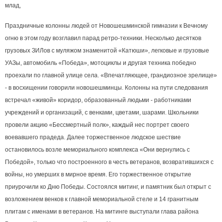
млад,
Праздничные колонны людей от Новошешминской гимназии к Вечному
огню в этом году возглавил парад ретро-техники. Несколько десятков
грузовых ЗИЛов с муляжом знаменитой «Катюши», легковые и грузовые
УАЗы, автомобиль «Победа», мотоциклы и другая техника победно
проехали по главной улице села. «Впечатляющее, грандиозное зрелище»
- в восхищении говорили новошешминцы. Колонны на пути следования
встречал «живой» коридор, образованный людьми - работниками
учреждений и организаций, с венками, цветами, шарами. Школьники
провели акцию «Бессмертный полк», каждый нес портрет своего
воевавшего прадеда. Далее торжественное людское шествие
остановилось возле мемориального комплекса «Они вернулись с
Победой», только что построенного в честь ветеранов, возвратившихся с
войны, но умерших в мирное время. Его торжественное открытие
приурочили ко Дню Победы. Состоялся митинг, и памятник был открыт с
возложением венков к главной мемориальной стеле и 14 гранитным
плитам с именами в ветеранов. На митинге выступали глава района