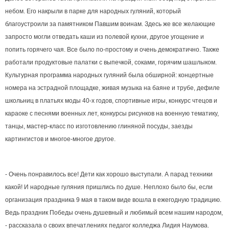
небом. Его накрыли в парке для народных гуляний, который
благоустроили за памятником Павшим воинам. Здесь же все желающие
запросто могли отведать каши из полевой кухни, другое угощение и
попить горячего чая. Все было по-простому и очень демократично. Также
работали продуктовые палатки с выпечкой, соками, горячим шашлыком.
Культурная программа народных гуляний была обширной: концертные
номера на эстрадной площадке, живая музыка на баяне и трубе, дефиле
школьниц в платьях моды 40-х годов, спортивные игры, конкурс чтецов и
караоке с песнями военных лет, конкурсы рисунков на военную тематику,
танцы, мастер-класс по изготовлению глиняной посуды, заезды
картингистов и многое-многое другое.
- Очень понравилось все! Дети как хорошо выступали. А парад техники
какой! И народные гуляния пришлись по душе. Неплохо было бы, если
организация праздника 9 мая в таком виде вошла в ежегодную традицию.
Ведь праздник Победы очень душевный и любимый всем нашим народом,
- рассказала о своих впечатлениях педагог колледжа Лидия Наумова.