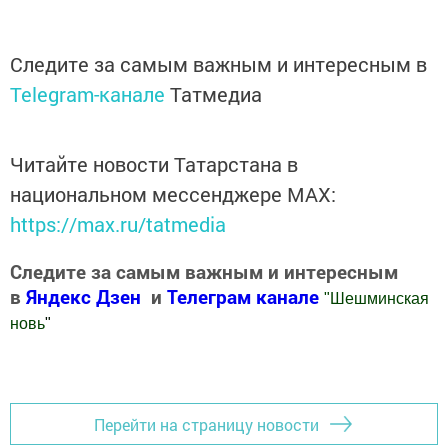
Следите за самым важным и интересным в
Telegram-канале
Татмедиа
Читайте новости Татарстана в
национальном мессенджере MАХ:
https://max.ru/tatmedia
Следите за самым важным и интересным
в
Яндекс Дзен
и
Телеграм канале
"
Шешминская
новь
"
Добавить Шешминскую новь в Яндекс.Новости
Перейти на страницу новости