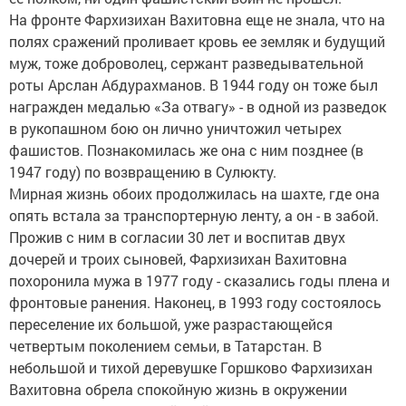
На фронте Фархизихан Вахитовна еще не знала, что на
полях сражений проливает кровь ее земляк и будущий
муж, тоже доброволец, сержант разведывательной
роты Арслан Абдурахманов. В 1944 году он тоже был
награжден медалью «За отвагу» - в одной из разведок
в рукопашном бою он лично уничтожил четырех
фашистов. Познакомилась же она с ним позднее (в
1947 году) по возвращению в Сулюкту.
Мирная жизнь обоих продолжилась на шахте, где она
опять встала за транспортерную ленту, а он - в забой.
Прожив с ним в согласии 30 лет и воспитав двух
дочерей и троих сыновей, Фархизихан Вахитовна
похоронила мужа в 1977 году - сказались годы плена и
фронтовые ранения. Наконец, в 1993 году состоялось
переселение их большой, уже разрастающейся
четвертым поколением семьи, в Татарстан. В
небольшой и тихой деревушке Горшково Фархизихан
Вахитовна обрела спокойную жизнь в окружении