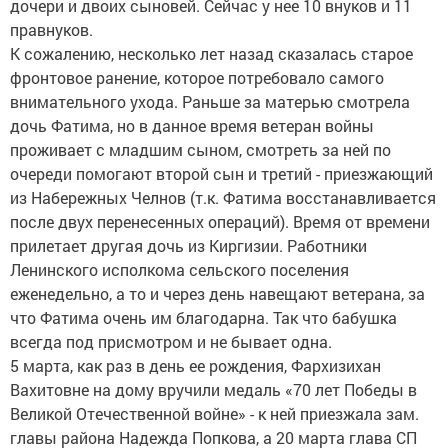
дочери и двоих сыновей. Сейчас у нее 10 внуков и 11
правнуков.
К сожалению, несколько лет назад сказалась старое
фронтовое ранение, которое потребовало самого
внимательного ухода. Раньше за матерью смотрела
дочь Фатима, но в данное время ветеран войны
проживает с младшим сыном, смотреть за ней по
очереди помогают второй сын и третий - приезжающий
из Набережных Челнов (т.к. Фатима восстанавливается
после двух перенесенных операций). Время от времени
прилетает другая дочь из Киргизии. Работники
Ленинского исполкома сельского поселения
еженедельно, а то и через день навещают ветерана, за
что Фатима очень им благодарна. Так что бабушка
всегда под присмотром и не бывает одна.
5 марта, как раз в день ее рождения, Фархизихан
Вахитовне на дому вручили медаль «70 лет Победы в
Великой Отечественной войне» - к ней приезжала зам.
главы района Надежда Попкова, а 20 марта глава СП