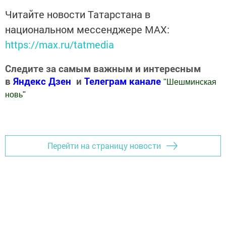
Читайте новости Татарстана в
национальном мессенджере MАХ:
https://max.ru/tatmedia
Следите за самым важным и интересным
в
Яндекс Дзен
и
Телеграм канале
"
Шешминская
новь
"
Добавить Шешминскую новь в Яндекс.Новости
Перейти на страницу новости