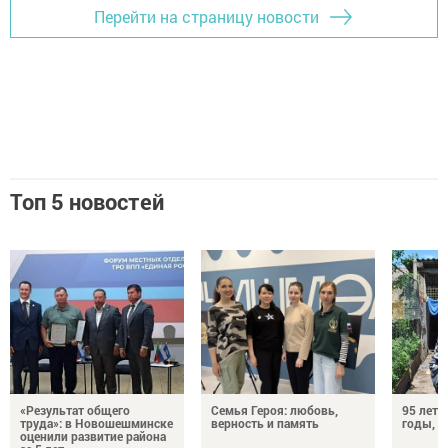
Перейти на страницу новости
Топ 5 новостей
«Результат общего
Семья Героя: любовь,
95 лет 
труда»: в Новошешминске
верность и память
годы, э
оценили развитие района