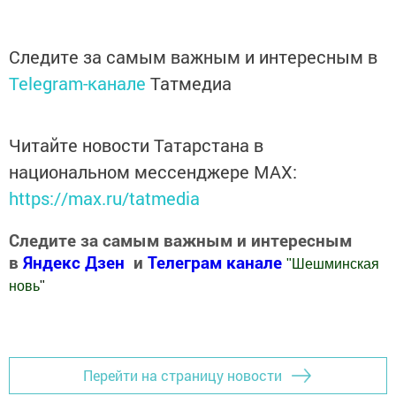
Следите за самым важным и интересным в
Telegram-канале
Татмедиа
Читайте новости Татарстана в
национальном мессенджере MАХ:
https://max.ru/tatmedia
Следите за самым важным и интересным
в
Яндекс Дзен
и
Телеграм канале
"
Шешминская
новь
"
Добавить Шешминскую новь в Яндекс.Новости
Перейти на страницу новости