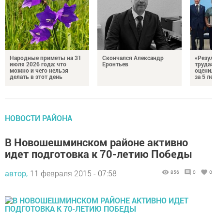
Народные приметы на 31
Скончался Александр
«Резуль
июля 2026 года: что
Еронтьев
труда»
можно и чего нельзя
оценили
делать в этот день
за 5 лет
НОВОСТИ РАЙОНА
В Новошешминском районе активно
идет подготовка к 70-летию Победы
автор,
11 февраля 2015 - 07:58
856
0
0