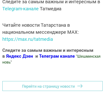
Следите за самым важным и интересным в
Telegram-канале
Татмедиа
Читайте новости Татарстана в
национальном мессенджере MАХ:
https://max.ru/tatmedia
Следите за самым важным и интересным
в
Яндекс Дзен
и
Телеграм канале
"
Шешминская
новь
"
Добавить Шешминскую новь в Яндекс.Новости
Перейти на страницу новости