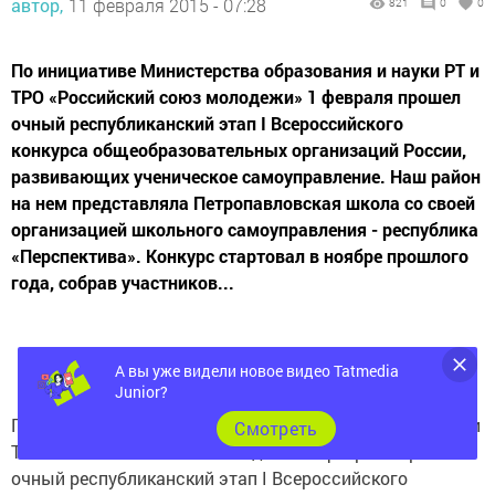
автор,
11 февраля 2015 - 07:28
821
0
0
По инициативе Министерства образования и науки РТ и
ТРО «Российский союз молодежи» 1 февраля прошел
очный республиканский этап I Всероссийского
конкурса общеобразовательных организаций России,
развивающих ученическое самоуправление. Наш район
на нем представляла Петропавловская школа со своей
организацией школьного самоуправления - республика
«Перспектива». Конкурс стартовал в ноябре прошлого
года, собрав участников...
А вы уже видели новое видео Tatmedia
Junior?
По инициативе Министерства образования и науки РТ и
Cмотреть
ТРО «Российский союз молодежи» 1 февраля прошел
очный республиканский этап I Всероссийского