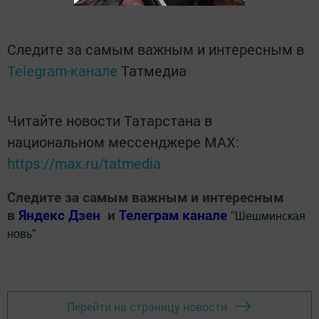
Следите за самым важным и интересным в
Telegram-канале
Татмедиа
Читайте новости Татарстана в
национальном мессенджере MАХ:
https://max.ru/tatmedia
Следите за самым важным и интересным
в
Яндекс Дзен
и
Телеграм канале
"
Шешминская
новь
"
Добавить Шешминскую новь в Яндекс.Новости
Перейти на страницу новости