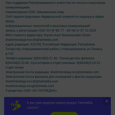
При поддержке Республиканского агентства по печати и массовым
коммуникациям.
Наименование СМИ: Шешминская новь
СМИ зарегистрировано Федеральной службой по надзору в сфере
связи,
информационных технологий и массовых коммуникаций
запись о регистрации СМИ ЭЛ № ФС 77 - 90148 от 07.10.2025
ФИО главного редактора: Мусин Азат Вализанович Email:
sheshminskaja-nov.dir@tatmedia.com
Адрес редакции: 423190, Российская Федерация, Республика
Татарстан, Новошешминский район, с.Новошешминск, ул.Ленина,
д.102.
Телефон редакции: 8(84348)2-21-46 - Руководитель филиала.
8(84348)2-23-46 - Бухгалтерия и отдел рекламы. 8(84348)2-24-32 -
отдел писем
Электронная почта редакции: sheshminskaja-nov@tatmedia.com
Электронная почта филиала для сообщений о фактах коррупции
sheshminskaja-nov.dir@tatmedia.com
sheshminskaja-nov@tatmedia.com
Учредитель СМИ: АО «ТАТМЕДИА»
Антикоррупционная политика
А вы уже видели новое видео Tatmedia
АО «ТАТМЕДИА» использует «cookie»
для персонализации сервисов и
Junior?
удобства пользователей сайтом.
Использование «cookie» можно отменить в настройках браузера.