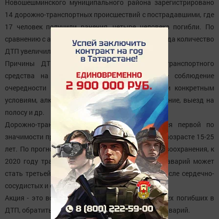
Новошешминского муниципального района зарегистрировано
14 дорожно-транспортных происшествий с пострадавшими, где
17 человек получили ранения, четыре человека погибли. По
сравнению с аналогичным периодом прошлого года количество
ДТП увеличилось на 7.7 %.
Причины ДТП - нарушение расположения транспортного
средства на проезжей части автодороги, не соблюдение
очередности проезда, не соответствие скорости конкретным
условиям, алкогольное опьянение , маневрирование, выезд на
полосу и др.
Дорожно-транспортные происшествия являются первой по
значимости причиной смерти молодых людей в возрасте 15-25
лет. По прогнозам Всемирной организации здравоохранения, к
2020 году травматизм в результате дорожных аварий может
стать третьей основной причиной смертности после сердечно-
сосудистых и онкологических заболеваний.
Акция - это возможность еще раз вспомнить всех погибших в
ДТП, обратить внимание на проблему дорожных аварий.