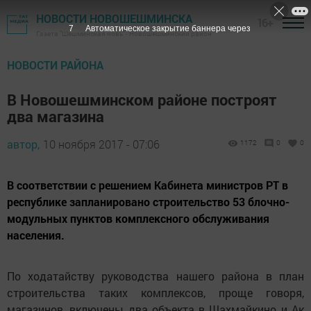
НОВОСТИ НОВОШЕШМИНСКА
16+
6
Автоматическое закрытие баннера через
Газета "Шешминская новь" - Новошешминский район
НОВОСТИ РАЙОНА
В Новошешминском районе построят
два магазина
автор,
10 ноября 2017 - 07:06
1172
0
0
В соответствии с решением Кабинета министров РТ в
республике запланировано строительство 53 блочно-
модульных пунктов комплексного обслуживания
населения.
По ходатайству руководства нашего района в план
строительства таких комплексов, проще говоря,
магазинов, включены два объекта в Шахмайкино и Ак