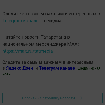
Следите за самым важным и интересным в
Telegram-канале
Татмедиа
Читайте новости Татарстана в
национальном мессенджере MАХ:
https://max.ru/tatmedia
Следите за самым важным и интересным
в
Яндекс Дзен
и
Телеграм канале
"
Шешминская
новь
"
Добавить Шешминскую новь в Яндекс.Новости
Перейти на страницу новости