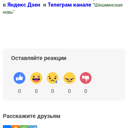
в
Яндекс Дзен
и
Телеграм канале
"
Шешминская
новь
"
Добавить Шешминскую новь в Яндекс.Новости
Оставляйте реакции
0
0
0
0
0
Расскажите друзьям