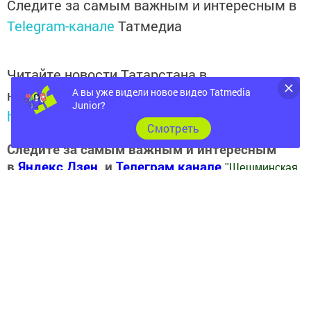
Следите за самым важным и интересным в
Telegram-канале
Татмедиа
Читайте новости Татарстана в
А вы уже видели новое видео Tatmedia
национальном мессенджере MАХ:
Junior?
https://max.ru/tatmedia
Cмотреть
Следите за самым важным и интересным
в
Яндекс Дзен
и
Телеграм канале
"
Шешминская
новь
"
Добавить Шешминскую новь в Яндекс.Новости
Перейти на страницу новости