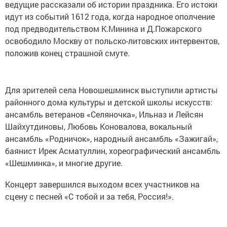
ведущие рассказали об истории праздника. Его истоки
идут из событий 1612 года, когда народное ополчение
под предводительством К.Минина и Д.Пожарского
освободило Москву от польско-литовских интервентов,
положив конец страшной смуте.
Для зрителей села Новошешминск выступили артисты
районного дома культуры и детской школы искусств:
ансамбль ветеранов «Селяночка», Ильназ и Лейсян
Шайхутдиновы, Любовь Коновалова, вокальный
ансамбль «Родничок», народный ансамбль «Зажигай»,
баянист Ирек Асматуллин, хореографический ансамбль
«Шешминка», и многие другие.
Концерт завершился выходом всех участников на
сцену с песней «С тобой и за тебя, Россия!».