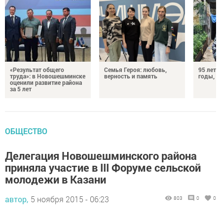
«Результат общего
Семья Героя: любовь,
95 лет 
труда»: в Новошешминске
верность и память
годы, э
оценили развитие района
за 5 лет
ОБЩЕСТВО
Делегация Новошешминского района
приняла участие в III Форуме сельской
молодежи в Казани
автор,
5 ноября 2015 - 06:23
803
0
0