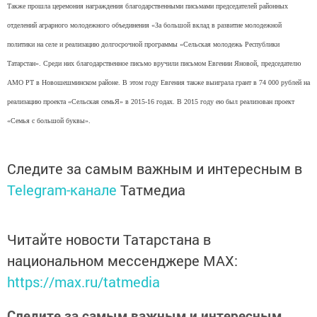
Также прошла церемония награждения благодарственными письмами председателей районных
отделений аграрного молодежного объединения «За большой вклад в развитие молодежной
политики на селе и реализацию долгосрочной программы «Сельская молодежь Республики
Татарстан». Среди них благодарственное письмо вручили письмом Евгении Яновой, председателю
АМО РТ в Новошешминском районе. В этом году Евгения также выиграла грант в 74 000 рублей на
реализацию проекта «Сельская семьЯ» в 2015-16 годах. В 2015 году ею был реализован проект
«Семья с большой буквы».
Следите за самым важным и интересным в
Telegram-канале
Татмедиа
Читайте новости Татарстана в
национальном мессенджере MАХ:
https://max.ru/tatmedia
Следите за самым важным и интересным