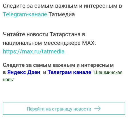
Следите за самым важным и интересным в
Telegram-канале
Татмедиа
Читайте новости Татарстана в
национальном мессенджере MАХ:
https://max.ru/tatmedia
Следите за самым важным и интересным
в
Яндекс Дзен
и
Телеграм канале
"
Шешминская
новь
"
Добавить Шешминскую новь в Яндекс.Новости
Перейти на страницу новости