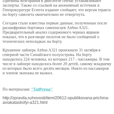
Причины возгорания в двигателе сейчас устанавливают
эксперты. Также со ссылкой на анонимный источник в
Генпрокуратуре Египта издание сообщает, что версия теракта
на борту самолета окончательно не отвергнута.
Сегодня стали известны первые данные, полученные после
расшифровки бортовых самописцев Airbus A321.
Предварительный анализ содержимого черных ящиков
показал, что в разговоре пилотов не было сообщений о
технических неполадках на борту.
Крушение лайнера Airbus A321 произошло 31 октября в
северной части Синайского полуострова. На борту
находилось 224 человека, из которых 217 - пассажиры. В том
числе в лайнере находилось более 20 детей, самому младшему
из которых было всего десять месяцев. Никто из пассажиров
и членов экипажа не выжил.
По материалам:
"TatPressa"
http://zpravda.ru/novosti/item/20612-opublikovana-prichina-
aviakatastrofyi-a321.html