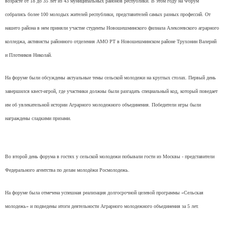
возрасте от 18 до 35 лет из 43 муниципальных районов республики. В этом году на Форум
собрались более 100 молодых жителей республики, представителей самых разных профессий. От
нашего района в нем приняли участие студенты Новошешминского филиала Алексеевского аграрного
колледжа, активисты районного отделения АМО РТ в Новошешминском районе Трухонин Валерий
и Плотников Николай.
На форуме были обсуждены актуальные темы сельской молодежи на круглых столах. Первый день
завершился квест-игрой, где участники должны были разгадать специальный код, который поведает
им об увлекательной истории Аграрного молодежного объединения. Победители игры были
награждены сладкими призами.
Во второй день форума в гостях у сельской молодежи побывали гости из Москвы - представители
Федерального агентства по делам молодёжи Росмолодежь.
На форуме была отмечена успешная реализация долгосрочной целевой программы «Сельская
молодежь» и подведены итоги деятельности Аграрного молодежного объединения за 5 лет.