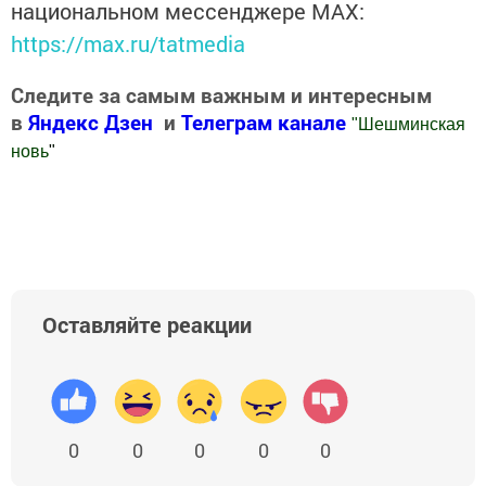
национальном мессенджере MАХ:
https://max.ru/tatmedia
Следите за самым важным и интересным
в
Яндекс Дзен
и
Телеграм канале
"
Шешминская
новь
"
Добавить Шешминскую новь в Яндекс.Новости
Оставляйте реакции
0
0
0
0
0