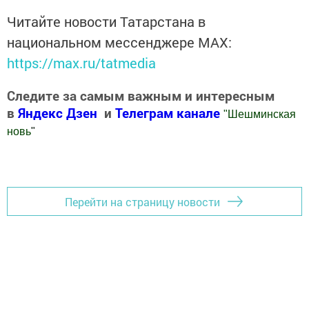
Читайте новости Татарстана в
национальном мессенджере MАХ:
https://max.ru/tatmedia
Следите за самым важным и интересным
в
Яндекс Дзен
и
Телеграм канале
"
Шешминская
новь
"
Добавить Шешминскую новь в Яндекс.Новости
Перейти на страницу новости