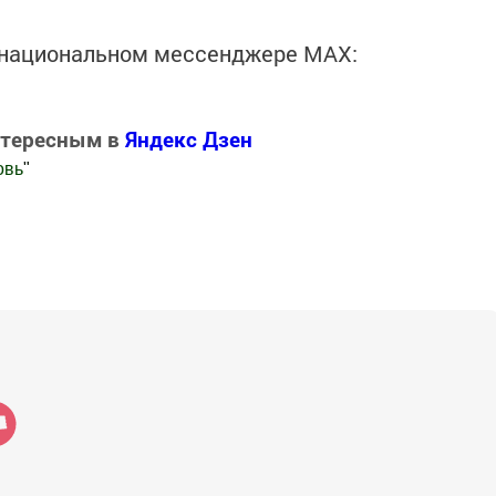
в национальном мессенджере MАХ:
нтересным в
Яндекс Дзен
овь
"
.Новости