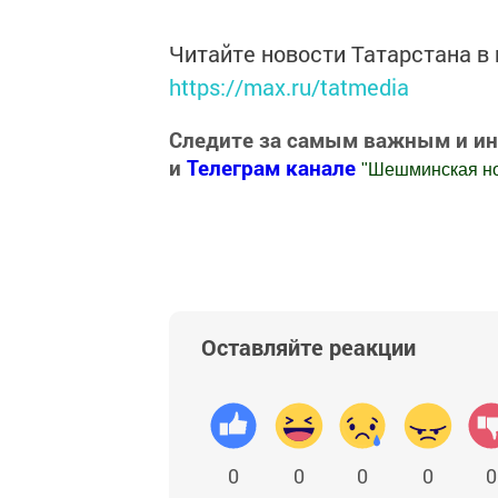
Читайте новости Татарстана 
https://max.ru/tatmedia
Следите за самым важным и и
и
Телеграм канале
"
Шешминская н
Добавить Шешминскую новь в Яндекс
Оставляйте реакции
0
0
0
0
0