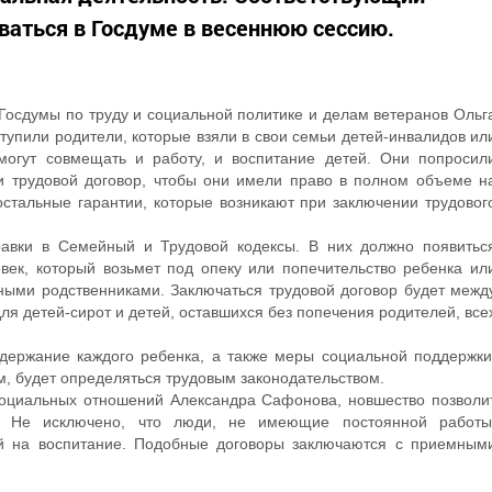
ваться в Госдуме в весеннюю сессию.
Госдумы по труду и социальной политике и делам ветеранов Ольг
тупили родители, которые взяли в свои семьи детей-инвалидов ил
 могут совмещать и работу, и воспитание детей. Они попросил
и трудовой договор, чтобы они имели право в полном объеме н
стальные гарантии, которые возникают при заключении трудовог
равки в Семейный и Трудовой кодексы. В них должно появитьс
овек, который возьмет под опеку или попечительство ребенка ил
вными родственниками. Заключаться трудовой договор будет межд
я детей-сирот и детей, оставшихся без попечения родителей, все
держание каждого ребенка, а также меры социальной поддержки
, будет определяться трудовым законодательством.
социальных отношений Александра Сафонова, новшество позволи
. Не исключено, что люди, не имеющие постоянной работы
ей на воспитание. Подобные договоры заключаются с приемным