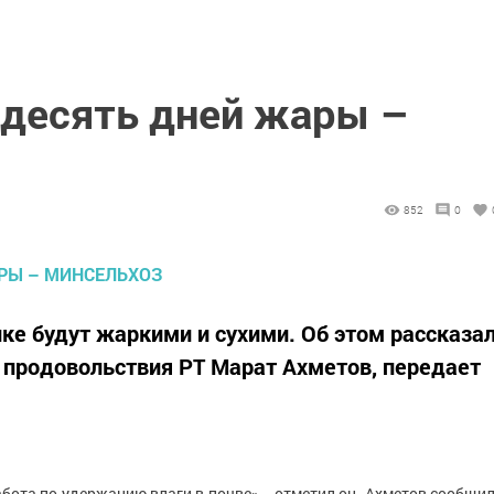
 десять дней жары –
852
0
ке будут жаркими и сухими. Об этом рассказа
и продовольствия РТ Марат Ахметов, передает
ота по удержанию влаги в почве», - отметил он. Ахметов сообщил