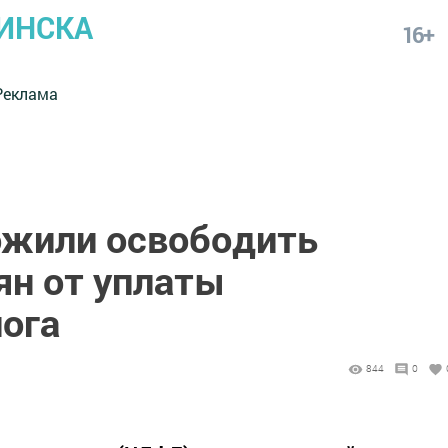
ИНСКА
16+
Реклама
ожили освободить
ян от уплаты
лога
844
0