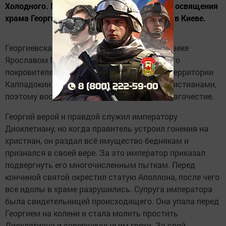
Холодного. Посвящен праздник годовщине освящения
храма Георгия Победоносца, находящегося в Киеве.
Георгиевская церковь была построена в XI веке
Ярославом Мудрым во имя своего небесного
покровителя. Святой Георгий проживал на территории
Каппадокии в III веке. Его родители были христианами,
поэтому воспитывали мальчика в вере и благочестие.
Георгий верой и правдой служил императору
Диоклетиану, но когда правитель устроил гонения на
христиан, он раздал всё имущество беднякам и
признался в своей вере. За это император приказал
подвергнуть его многочисленным пыткам. Перед
кончиной святой окрестил статую Аполлона, после чего
все идолы в храме разрушились. Супруга императора
была свидетельницей происходящего. Она упала перед
Георгием на колени и стала молить простить
Диоклетиана и совершенные им грехи. За свой