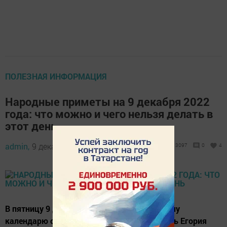
ПОЛЕЗНАЯ ИНФОРМАЦИЯ
Народные приметы на 9 декабря 2022
года: что можно и чего нельзя делать в
этот день
admin,
9 декабря 2022 - 05:15
3097
0
4
В пятницу 9 декабря 2022 года по народному
календарю отмечается Юрьев день или день Егория