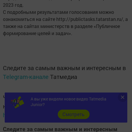
2023 год.
С подробными результатами голосования можно
ознакомиться на сайте http://publictasks.tatarstan.ru/, а
также на сайтах министерств в разделе «Публичное
формирование целей и задач».
Следите за самым важным и интересным в
Telegram-канале
Татмедиа
Читайте новости Татарстана в
А вы уже видели новое видео Tatmedia
Junior?
национальном мессенджере MАХ:
https://max.ru/tatmedia
Cмотреть
Следите за самым важным и интересным