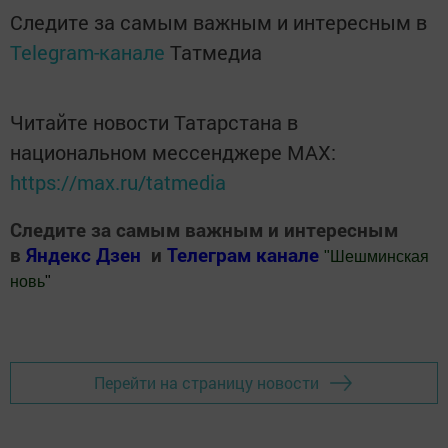
Следите за самым важным и интересным в
Telegram-канале
Татмедиа
Читайте новости Татарстана в
национальном мессенджере MАХ:
https://max.ru/tatmedia
Следите за самым важным и интересным
в
Яндекс Дзен
и
Телеграм канале
"
Шешминская
новь
"
Добавить Шешминскую новь в Яндекс.Новости
Перейти на страницу новости