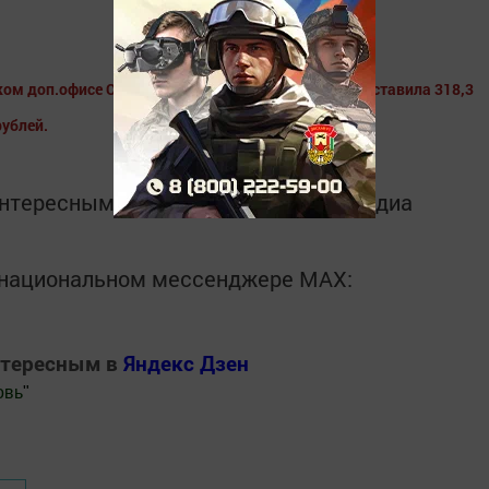
м доп.офисе Сбербанка России на начало года составила 318,3
рублей.
интересным в
Telegram-канале
Татмедиа
в национальном мессенджере MАХ:
нтересным в
Яндекс Дзен
овь
"
.Новости