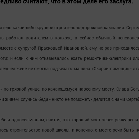
едливо считают, что в этом деле его заслуга.
водитель какой-либо крупной строительно-дорожной кампании. Серге
нь работал водителем в колхозе, а сейчас обычный пенсионер
месте с супругой Прасковьей Ивановной, ему не раз приходилос
роги: и если к ним отказывались ехать ремонтники-электрики ил
болевшей жене не смогла подъехать машина «Скорой помощи» - эт
» по грязной улице, по качающемуся навесному мосту. Слава Богу
и живем, случись беда - никто не поможет, - делится с нами Серге
ебе и односельчанам, считая, что хороший мост через речку реши
ось строительство новой школы, и конечно, о мосте речи быть н