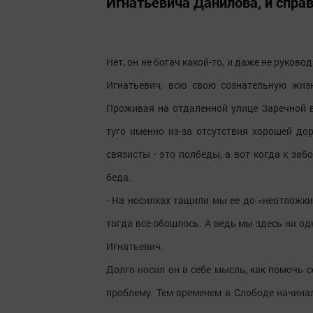
Игнатьевича Данилова, и справ
Нет, он не богач какой-то, и даже не руко
Игнатьевич, всю свою сознательную жиз
Проживая на отдаленной улице Заречной в
туго именно из-за отсутствия хорошей до
связисты - это полбеды, а вот когда к за
беда.
- На носилках тащили мы ее до «неотложки
тогда все обошлось. А ведь мы здесь ни одн
Игнатьевич.
Долго носил он в себе мысль, как помочь с
проблему. Тем временем в Слободе начинал