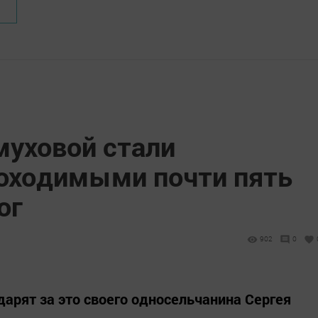
муховой стали
оходимыми почти пять
ог
902
0
арят за это своего односельчанина Сергея