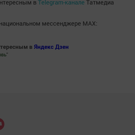
интересным в
Telegram-канале
Татмедиа
в национальном мессенджере MАХ:
нтересным в
Яндекс Дзен
овь
"
.Новости