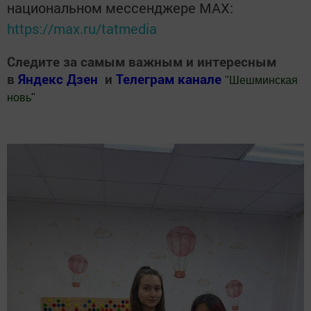
национальном мессенджере MАХ:
https://max.ru/tatmedia
Следите за самым важным и интересным
в
Яндекс Дзен
и
Телеграм канале
"
Шешминская
новь
"
Добавить Шешминскую новь в Яндекс.Новости