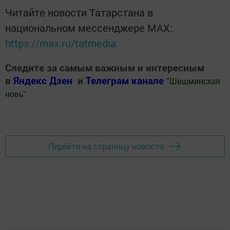
Читайте новости Татарстана в
национальном мессенджере MАХ:
https://max.ru/tatmedia
Следите за самым важным и интересным
в
Яндекс Дзен
и
Телеграм канале
"
Шешминская
новь
"
Добавить Шешминскую новь в Яндекс.Новости
Перейти на страницу новости