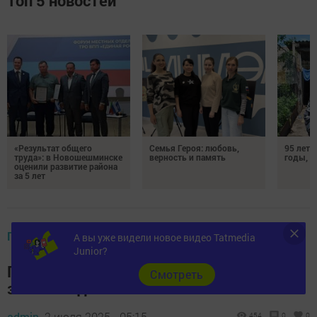
Топ 5 новостей
«Результат общего
Семья Героя: любовь,
95 лет 
труда»: в Новошешминске
верность и память
годы, э
оценили развитие района
за 5 лет
ГОРОСКОП
А вы уже видели новое видео Tatmedia
Junior?
Гороскоп на 2 июля 2025 года для всех
Cмотреть
знаков зодиака
admin,
2 июля 2025 - 05:15
454
0
0