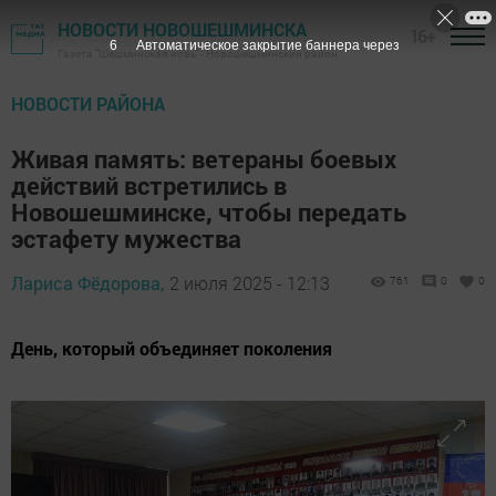
НОВОСТИ НОВОШЕШМИНСКА
16+
4
Автоматическое закрытие баннера через
Газета "Шешминская новь" - Новошешминский район
НОВОСТИ РАЙОНА
Живая память: ветераны боевых
действий встретились в
Новошешминске, чтобы передать
эстафету мужества
Лариса Фёдорова,
2 июля 2025 - 12:13
761
0
0
День, который объединяет поколения