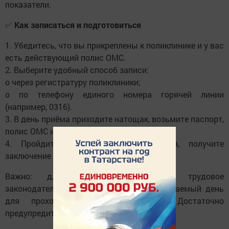
показатели.
✅
Как записаться и подготовиться
1. Убедитесь, что вы прикреплены к поликлинике и у вас
есть действующий полис ОМС.
2. Выберите удобный способ записи:
o через регистратуру поликлиники;
o по телефону единого номера горячей линии
(например, 0316).
3. В день приёма приходите натощак, возьмите паспорт,
полис ОМС и СНИЛС.
4. Пройдите все этапы обследования, получите
заключение и рекомендации врача.
Важно: для работающих граждан трудовое
законодательство даёт право на оплачиваемый день
для прохождения диспансеризации. Достаточно
предупредить работодателя заранее.