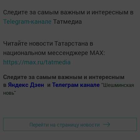
Следите за самым важным и интересным в
Telegram-канале
Татмедиа
Читайте новости Татарстана в
национальном мессенджере MАХ:
https://max.ru/tatmedia
Следите за самым важным и интересным
в
Яндекс Дзен
и
Телеграм канале
"
Шешминская
новь
"
Добавить Шешминскую новь в Яндекс.Новости
Перейти на страницу новости