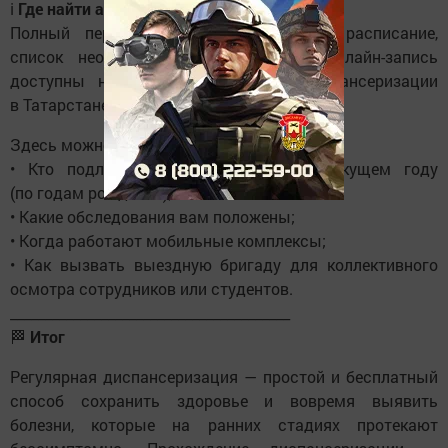
ℹ️
Где найти актуальную информацию
Полный перечень поликлиник, адреса, расписание,
список необходимых документов и онлайн-запись
доступны на официальном сайте диспансеризации
в Татарстане — диспансеризациярт. рф
Здесь можно узнать:
• Кто подлежит диспансеризации в текущем году
(по годам рождения);
• Какие обследования вам положены;
• Когда работают мобильные комплексы;
• Как вызвать выездную бригаду для коллективного
осмотра сотрудников или студентов.
________________________________________
🏁
Итог
Регулярная диспансеризация — простой и бесплатный
способ сохранить здоровье и вовремя выявить
болезни, которые на ранних стадиях протекают