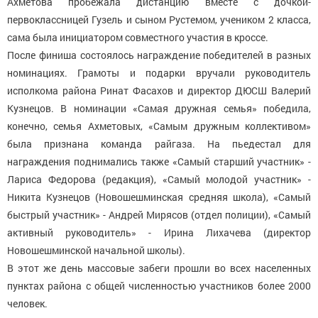
Ахметова пробежала дистанцию вместе с дочкой-
первоклассницей Гузель и сыном Рустемом, учеником 2 класса,
сама была инициатором совместного участия в кроссе.
После финиша состоялось награждение победителей в разных
номинациях. Грамоты и подарки вручали руководитель
исполкома района Ринат Фасахов и директор ДЮСШ Валерий
Кузнецов. В номинации «Самая дружная семья» победила,
конечно, семья Ахметовых, «Самым дружным коллективом»
была признана команда райгаза. На пьедестал для
награждения поднимались также «Самый старший участник» -
Лариса Федорова (редакция), «Самый молодой участник» -
Никита Кузнецов (Новошешминская средняя школа), «Самый
быстрый участник» - Андрей Мирясов (отдел полиции), «Самый
активный руководитель» - Ирина Лихачева (директор
Новошешминской начальной школы).
В этот же день массовые забеги прошли во всех населенных
пунктах района с общей численностью участников более 2000
человек.