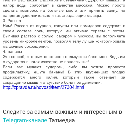
напор воды сработает в качестве массажа. Можно просто
сделать компресс на больные места или принять ванну, не
напрягая дополнительно и так страдающие мышцы.
3. Рассол
Ням! Рассол от огурцов, капусты или помидоров содержит в
своем составе соль, которую мы активно теряем с потом.
Выпивая раствор с солью, сахаром и уксусом, вы пополняете
уровень микроэлементов, позволяя телу лучше контролировать
мышечные сокращения.
4. Бананы
Это способ, которым постоянно пользуются балерины. Ведь им
о судорогах в ногах известно не понаслышке!
Если вас мучают судороги, либо вы хотите провести
профилактику, ешьте бананы! В этих вкуснейших плодах
содержится много калия, который также отвечает за
сокращение мышц и отсутствие боли при движении.
http://zpravda.ru/novosti/item/27304.html
Следите за самым важным и интересным в
Telegram-канале
Татмедиа