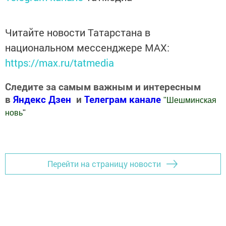
Читайте новости Татарстана в
национальном мессенджере MАХ:
https://max.ru/tatmedia
Следите за самым важным и интересным
в
Яндекс Дзен
и
Телеграм канале
"
Шешминская
новь
"
Добавить Шешминскую новь в Яндекс.Новости
Перейти на страницу новости