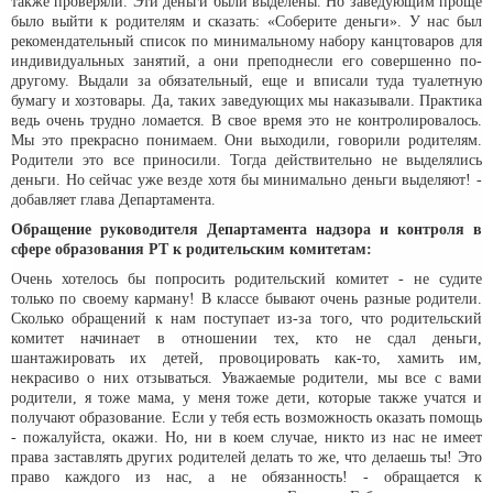
также проверяли. Эти деньги были выделены. Но заведующим проще
было выйти к родителям и сказать: «Соберите деньги». У нас был
рекомендательный список по минимальному набору канцтоваров для
индивидуальных занятий, а они преподнесли его совершенно по-
другому. Выдали за обязательный, еще и вписали туда туалетную
бумагу и хозтовары. Да, таких заведующих мы наказывали. Практика
ведь очень трудно ломается. В свое время это не контролировалось.
Мы это прекрасно понимаем. Они выходили, говорили родителям.
Родители это все приносили. Тогда действительно не выделялись
деньги. Но сейчас уже везде хотя бы минимально деньги выделяют! -
добавляет глава Департамента.
Обращение руководителя Департамента надзора и контроля в
сфере образования РТ к родительским комитетам:
Очень хотелось бы попросить родительский комитет - не судите
только по своему карману! В классе бывают очень разные родители.
Сколько обращений к нам поступает из-за того, что родительский
комитет начинает в отношении тех, кто не сдал деньги,
шантажировать их детей, провоцировать как-то, хамить им,
некрасиво о них отзываться. Уважаемые родители, мы все с вами
родители, я тоже мама, у меня тоже дети, которые также учатся и
получают образование. Если у тебя есть возможность оказать помощь
- пожалуйста, окажи. Но, ни в коем случае, никто из нас не имеет
права заставлять других родителей делать то же, что делаешь ты! Это
право каждого из нас, а не обязанность! - обращается к