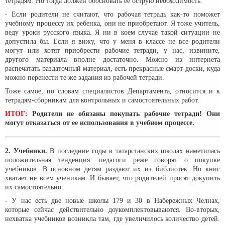
тетрадям. Но тогда должен обосновать ее острую необходимость.
- Если родители не считают, что рабочая тетрадь как-то поможет
учебному процессу их ребенка, они не приобретают. Я тоже учитель,
веду уроки русского языка. Я ни в коем случае такой ситуации не
допустила бы. Если я вижу, что у меня в классе не все родители
могут или хотят приобрести рабочие тетради, у нас, извините,
другого материала вполне достаточно. Можно из интернета
распечатать раздаточный материал, есть прекрасные смарт-доски, куда
можно перенести те же задания из рабочей тетради.
Тоже самое, по словам специалистов Департамента, относится и к
тетрадям-сборникам для контрольных и самостоятельных работ.
ИТОГ:
Родители не обязаны покупать рабочие тетради! Они
могут отказаться от ее использования в учебном процессе.
2. Учебники.
В последние годы в татарстанских школах наметилась
положительная тенденция: педагоги реже говорят о покупке
учебников. В основном детям раздают их из библиотек. Но книг
хватает не всем ученикам. И бывает, что родителей просят докупить
их самостоятельно.
- У нас есть две новые школы 179 и 30 в Набережных Челнах,
которые сейчас действительно доукомплектовываются. Во-вторых,
нехватка учебников возникла там, где увеличилось количество детей.