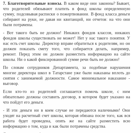
7. Благотворительные взносы.
В каком виде они законны? Бывает,
что родителей обязывают платить в фонд школы определенную
сумму, подсовывая расписки о пожертвовании. В фонд класса деньги
собирают на руки, не давая ни квитанций, ни отчетов: на что они
были потрачены.
- Вот такого быть не должно! Никаких фондов классов, никаких
фондов школы существовать не может! Нет у нас такого понятия. У
нас есть счет школы. Директор вправе обратиться к родителям, но он
должен показать смету того, что собирается делать, например,
ремонт. Перед этим он должен разместить информацию на сайте
школы. Ни о какой фиксированной сумме речи быть не должно!
По словам сотрудников Департамента, за подобные нарушения
многие директора школ в Татарстане уже были наказаны вплоть до
снятия с занимаемой должности. Самое минимальное наказание -
выговор.
Если кто-то из родителей соглашается помочь школе, с ним
обязательно должны составить договор, в котором будет указано на
что пойдут его деньги.
- И эти деньги ни в коем случае не передаются наличными! Они
уходят на расчетный счет школы, которая обязана после того, как вся
работа будет проведена, опять же на сайте разместить всю
информацию о том, куда и как были потрачены средства.