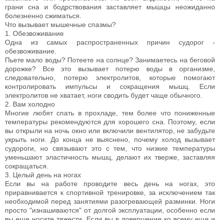
грани сна и бодрствования заставляет мышцы неожиданно
болезненно сжиматься.
Что вызывает мышечные спазмы?
1. Обезвоживание
Одна из самых распространенных причин судорог -
обезвоживание.
Пьете мало воды? Потеете на солнце? Занимаетесь на беговой
дорожке? Все это вызывает потерю воды в организме,
следовательно, потерю электролитов, которые помогают
контролировать импульсы и сокращения мышц. Если
электролитов не хватает, ноги сводить будет чаще обычного.
2. Вам холодно
Многие любят спать в прохладе, тем более что пониженные
температуры рекомендуются для хорошего сна. Поэтому, если
вы открыли на ночь окно или включили вентилятор, не забудьте
укрыть ноги. До конца не выяснено, почему холод вызывает
судороги, но связывают это с тем, что низкие температуры
уменьшают эластичность мышц, делают их тверже, заставляя
сокращаться.
3. Целый день на ногах
Если вы на работе проводите весь день на ногах, это
приравнивается к спортивной тренировке, за исключением так
необходимой перед занятиями разогревающей разминки. Ноги
просто "изнашиваются" от долгой эксплуатации, особенно если
вы еще носите тяжести. Если вы в довершение ко всему еще и