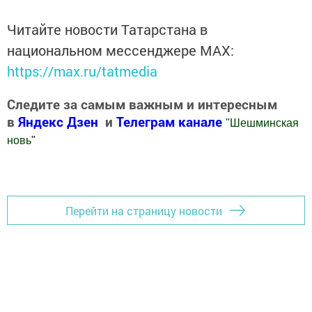
Читайте новости Татарстана в
национальном мессенджере MАХ:
https://max.ru/tatmedia
Следите за самым важным и интересным
в
Яндекс Дзен
и
Телеграм канале
"
Шешминская
новь
"
Добавить Шешминскую новь в Яндекс.Новости
Перейти на страницу новости