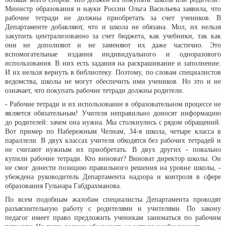
Министр образования и науки России Ольга Васильева заявила, что
рабочие тетради не должны приобретать за счет учеников. В
Департаменте добавляют, что и школа не обязана. Мол, их нельзя
закупить централизованно за счет бюджета, как учебники, так как
они не дополняют и не заменяют их даже частично. Это
вспомогательные издания индивидуального и одноразового
использования. В них есть задания на раскрашивание и заполнение.
И их нельзя вернуть в библиотеку. Поэтому, по словам специалистов
ведомства, школы не могут обеспечить ими учеников. Но это и не
означает, что покупать рабочие тетради должны родители.
- Рабочие тетради и их использование в образовательном процессе не
является обязательным! Учителя неправильно доносят информацию
до родителей: зачем она нужна. Мы столкнулись с рядом обращений.
Вот пример по Набережным Челнам, 34-я школа, четыре класса в
параллели. В двух классах учителя обходятся без рабочих тетрадей и
не считают нужным их приобретать. В двух других - повально
купили рабочие тетради. Кто виноват? Виноват директор школы. Он
не смог донести позицию правильного решения на уровне школы, -
убеждена руководитель Департамента надзора и контроля в сфере
образования Гульнара Габдрахманова.
По всем подобным жалобам специалисты Департамента проводят
разъяснительную работу с родителями и учителями. По закону
педагог имеет право предложить ученикам заниматься по рабочим