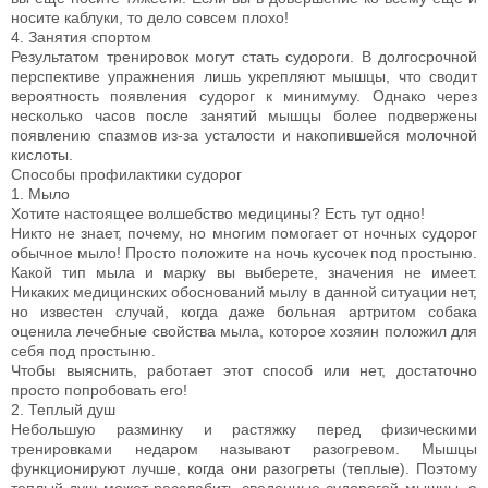
носите каблуки, то дело совсем плохо!
4. Занятия спортом
Результатом тренировок могут стать судороги. В долгосрочной
перспективе упражнения лишь укрепляют мышцы, что сводит
вероятность появления судорог к минимуму. Однако через
несколько часов после занятий мышцы более подвержены
появлению спазмов из-за усталости и накопившейся молочной
кислоты.
Способы профилактики судорог
1. Мыло
Хотите настоящее волшебство медицины? Есть тут одно!
Никто не знает, почему, но многим помогает от ночных судорог
обычное мыло! Просто положите на ночь кусочек под простыню.
Какой тип мыла и марку вы выберете, значения не имеет.
Никаких медицинских обоснований мылу в данной ситуации нет,
но известен случай, когда даже больная артритом собака
оценила лечебные свойства мыла, которое хозяин положил для
себя под простыню.
Чтобы выяснить, работает этот способ или нет, достаточно
просто попробовать его!
2. Теплый душ
Небольшую разминку и растяжку перед физическими
тренировками недаром называют разогревом. Мышцы
функционируют лучше, когда они разогреты (теплые). Поэтому
теплый душ может расслабить сведенные судорогой мышцы, а