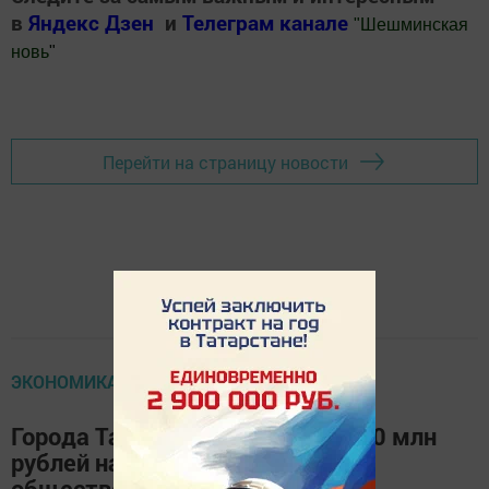
в
Яндекс Дзен
и
Телеграм канале
"
Шешминская
новь
"
Добавить Шешминскую новь в Яндекс.Новости
Перейти на страницу новости
ЭКОНОМИКА
Города Татарстана выиграли 920 млн
рублей на благоустройство
общественных пространств