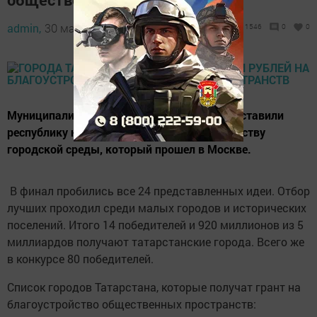
admin,
30 мая 2018 - 08:23
1546
0
0
Муниципалитеты Татарстана успешно представили
республику на конкурсе проектов по устройству
городской среды, который прошел в Москве.
В финал пробились все 24 представленных идеи. Отбор
лучших проходил среди малых городов и исторических
поселений. Итого 14 победителей и 920 миллионов из 5
миллиардов получают татарстанские города. Всего же
в конкурсе 80 победителей.
Список городов Татарстана, которые получат грант на
благоустройство общественных пространств: