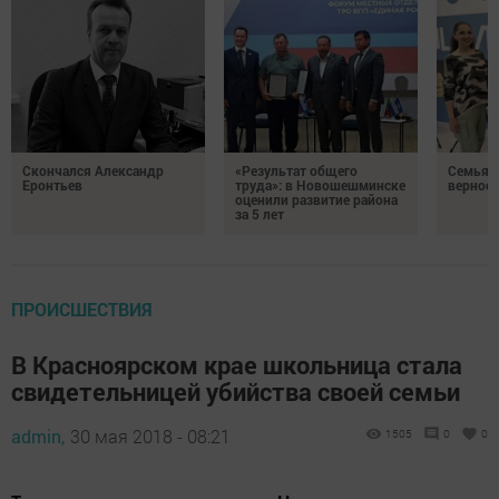
Скончался Александр
«Результат общего
Семья Г
Еронтьев
труда»: в Новошешминске
верност
оценили развитие района
за 5 лет
ПРОИСШЕСТВИЯ
В Красноярском крае школьница стала
свидетельницей убийства своей семьи
admin,
30 мая 2018 - 08:21
1505
0
0