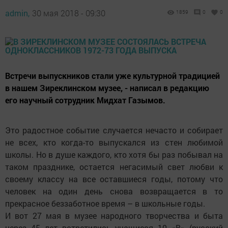
admin,
30 мая 2018 - 09:30
1859
0
0
Встречи выпускников стали уже культурной традицией
в нашем Зиреклинском музее, - написал в редакцию
его научный сотрудник Мидхат Газымов.
Это радостное событие случается нечасто и собирает
не всех, кто когда-то выпускался из стен любимой
школы. Но в душе каждого, кто хотя бы раз побывал на
таком празднике, остается негасимый свет любви к
своему классу на все оставшиеся годы, потому что
человек на один день снова возвращается в то
прекрасное беззаботное время – в школьные годы.
И вот 27 мая в музее народного творчества и быта
через 45 лет встретились учащиеся 10 «В» (русский