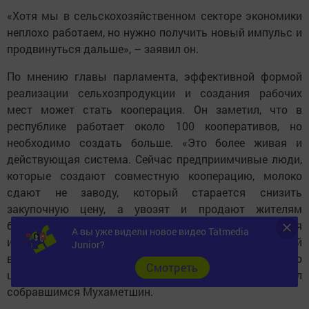
«Хотя мы в сельскохозяйственном секторе экономики
неплохо работаем, но нужно получить новый импульс и
продвинуться дальше», – заявил он.
По мнению главы парламента, эффективной формой
реализации сельхозпродукции и создания рабочих
мест может стать кооперация. Он заметил, что в
республике работает около 100 кооперативов, но
необходимо создать больше. «Это более живая и
действующая система. Сейчас предприимчивые люди,
которые создают совместную кооперацию, молоко
сдают не заводу, который старается снизить
закупочную цену, а увозят и продают жителям
близлежащих городов. Недавно в Песчаных Ковалях я
А вы уже видели новое видео Tatmedia
и сам видел такую молочную бочку, к которой
Junior?
выстроилась большая очередь. Литр хорошего
Cмотреть
цельного молока продавали за 35 рублей», – рассказал
собравшимся Мухаметшин.