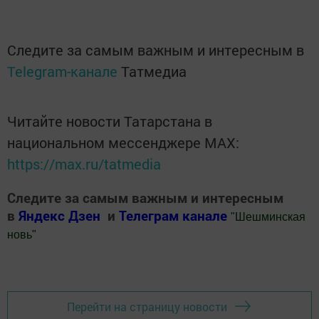
Следите за самым важным и интересным в
Telegram-канале
Татмедиа
Читайте новости Татарстана в
национальном мессенджере MАХ:
https://max.ru/tatmedia
Следите за самым важным и интересным
в
Яндекс Дзен
и
Телеграм канале
"
Шешминская
новь
"
Добавить Шешминскую новь в Яндекс.Новости
Перейти на страницу новости