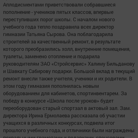
Аплодисментами приветствовали собравшиеся
пополнение - учеников пятых классов, впервые
переступивших порог школы. С началом нового
учебного года тепло поздравила всех директор
гимназии Татьяна Сырова. Она поблагодарила
строителей за качественный ремонт, в результате
которого преобразились холл, внутренние помещения,
туалеты, заменено отопление и подарила
руководителям ЗАО «Стройсервис» Халиму Бильданову
и Шавкату Сабирову подарки. Большой вклад в текущий
ремонт внесли также учителя, ученики и их родители. В
этом году гимназия пополнилась новым
оборудованием для кабинетов, спортинвентарем. За
победу в конкурсе «Школа после уроков» будет
переоборудован старый спортзал в актовый зал. Зам.
директора Ирина Ермолаева рассказала об участии
учащихся в различных конкурсах, подвела итог
прошлого учебного года, и отличники были награждены
похвальными грамотами и подарками, спонсорами