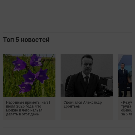
Топ 5 новостей
Народные приметы на 31
Скончался Александр
«Резуль
июля 2026 года: что
Еронтьев
труда»
можно и чего нельзя
оценили
делать в этот день
за 5 лет