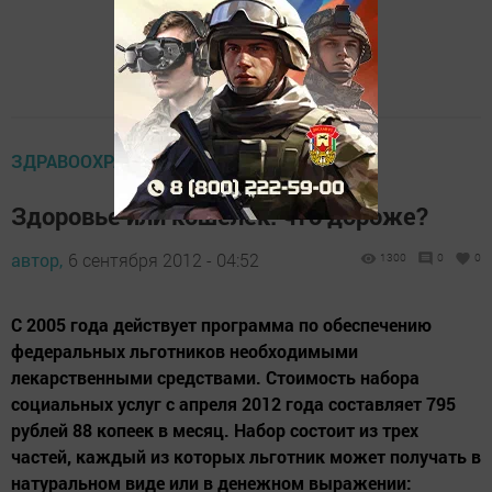
ЗДРАВООХРАНЕНИЕ
Здоровье или кошелек: что дороже?
автор,
6 сентября 2012 - 04:52
1300
0
0
С 2005 года действует программа по обеспечению
федеральных льготников необходимыми
лекарственными средствами. Стоимость набора
социальных услуг с апреля 2012 года составляет 795
рублей 88 копеек в месяц. Набор состоит из трех
частей, каждый из которых льготник может получать в
натуральном виде или в денежном выражении: