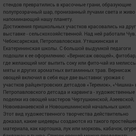
стендов превратились в красочные грани, образующие
полупрозрачный шар, пронизанный лучами света и живо
напоминающий нашу планету.
Достижения пришкольных участков красовались на дру
выставке - сельскохозяйственной. Над ней работали Чув.
Чебоксаркская, Петропавловская. Утяшкинская и
Екатерининская школы. С большой выдумкой педагоги
подошли к ее оформлению: «Вернисаж овощей», фитобар
где желающий мог выпить соку или фито-чай из мелиссы
мяты и других ароматных витаминных трав. Вернисаж
овощей включил в себя еще две выставки: урожая с
участков райцентровских детсадов «Теремок», «Чишма» 
Петропавловского детсада и карвинга - художественные
поделки из овощей мастеров Чертушкинской, Азеевской,
Новоиванаевской и Новошешминской начальных школ.
Этот вид художественного творчества действительно
доказал, какие шедевры создаются из такого простейше
материала, как картошка, лук или морковь, кабачок, огуре
баклажан и тыква. Список овощей можно продолжать