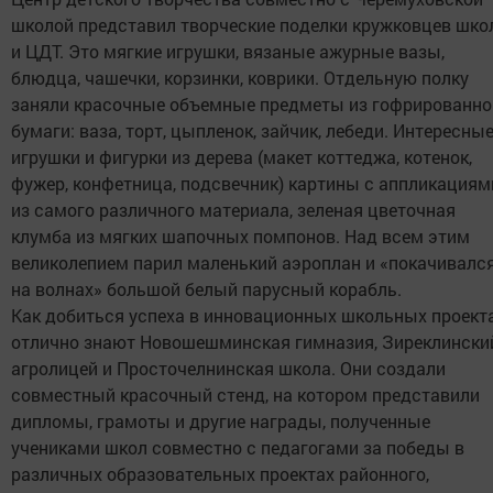
школой представил творческие поделки кружковцев шк
и ЦДТ. Это мягкие игрушки, вязаные ажурные вазы,
блюдца, чашечки, корзинки, коврики. Отдельную полку
заняли красочные объемные предметы из гофрированно
бумаги: ваза, торт, цыпленок, зайчик, лебеди. Интересны
игрушки и фигурки из дерева (макет коттеджа, котенок,
фужер, конфетница, подсвечник) картины с аппликациям
из самого различного материала, зеленая цветочная
клумба из мягких шапочных помпонов. Над всем этим
великолепием парил маленький аэроплан и «покачивалс
на волнах» большой белый парусный корабль.
Как добиться успеха в инновационных школьных проект
отлично знают Новошешминская гимназия, Зиреклински
агролицей и Просточелнинская школа. Они создали
совместный красочный стенд, на котором представили
дипломы, грамоты и другие награды, полученные
учениками школ совместно с педагогами за победы в
различных образовательных проектах районного,