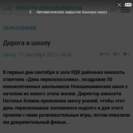
НОВОСТИ НОВОШЕШМИНСКА
16+
4
Автоматическое закрытие баннера через
Газета "Шешминская новь" - Новошешминский район
ОБРАЗОВАНИЕ
Дорога в школу
автор,
11 сентября 2012 - 05:42
902
0
0
В первые дни сентября в зале РДК районная киносеть
отметила «День первоклассника», поздравив 50
новоиспеченных школьников Новошешминских школ с
началом их нового этапа жизни. Директор киносети
Наталья Холина приложила массу усилий, чтобы этот
день первоклашкам запомнился надолго и для этого
провели с ними развлекательные игры, потом показали
им документальный фильм...