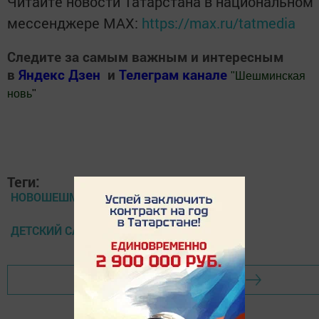
Читайте новости Татарстана в национальном
мессенджере MАХ:
https://max.ru/tatmedia
Следите за самым важным и интересным
в
Яндекс Дзен
и
Телеграм канале
"
Шешминская
новь
"
Добавить Шешминскую новь в Яндекс.Новости
Теги:
НОВОШЕШМИНСК
ДЕТСКИЙ САД
Перейти на страницу новости