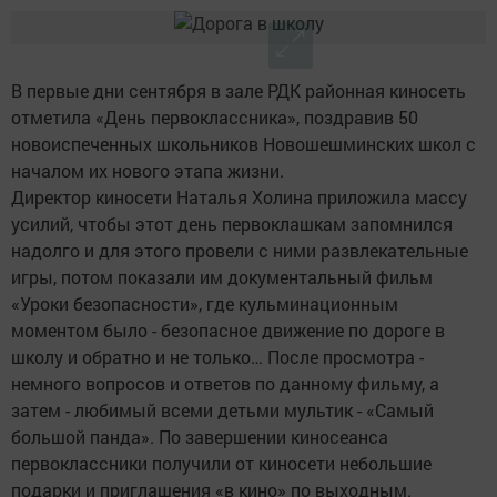
В первые дни сентября в зале РДК районная киносеть
отметила «День первоклассника», поздравив 50
новоиспеченных школьников Новошешминских школ с
началом их нового этапа жизни.
Директор киносети Наталья Холина приложила массу
усилий, чтобы этот день первоклашкам запомнился
надолго и для этого провели с ними развлекательные
игры, потом показали им документальный фильм
«Уроки безопасности», где кульминационным
моментом было - безопасное движение по дороге в
школу и обратно и не только… После просмотра -
немного вопросов и ответов по данному фильму, а
затем - любимый всеми детьми мультик - «Самый
большой панда». По завершении киносеанса
первоклассники получили от киносети небольшие
подарки и приглашения «в кино» по выходным.