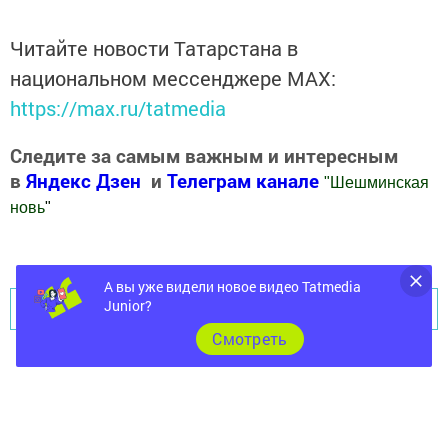
Читайте новости Татарстана в
национальном мессенджере MАХ:
https://max.ru/tatmedia
Следите за самым важным и интересным
в
Яндекс Дзен
и
Телеграм канале
"
Шешминская
новь
"
Добавить Шешминскую новь в Яндекс.Новости
А вы уже видели новое видео Tatmedia
Junior?
Перейти на страницу новости
Cмотреть