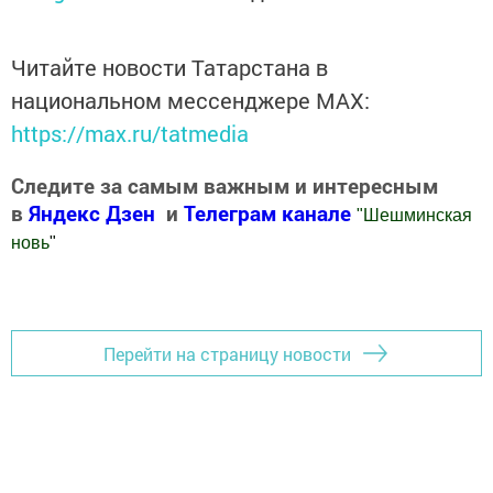
Читайте новости Татарстана в
национальном мессенджере MАХ:
https://max.ru/tatmedia
Следите за самым важным и интересным
в
Яндекс Дзен
и
Телеграм канале
"
Шешминская
новь
"
Добавить Шешминскую новь в Яндекс.Новости
Перейти на страницу новости