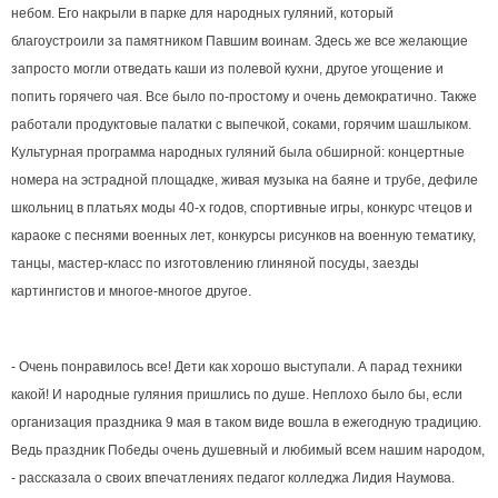
небом. Его накрыли в парке для народных гуляний, который
благоустроили за памятником Павшим воинам. Здесь же все желающие
запросто могли отведать каши из полевой кухни, другое угощение и
попить горячего чая. Все было по-простому и очень демократично. Также
работали продуктовые палатки с выпечкой, соками, горячим шашлыком.
Культурная программа народных гуляний была обширной: концертные
номера на эстрадной площадке, живая музыка на баяне и трубе, дефиле
школьниц в платьях моды 40-х годов, спортивные игры, конкурс чтецов и
караоке с песнями военных лет, конкурсы рисунков на военную тематику,
танцы, мастер-класс по изготовлению глиняной посуды, заезды
картингистов и многое-многое другое.
- Очень понравилось все! Дети как хорошо выступали. А парад техники
какой! И народные гуляния пришлись по душе. Неплохо было бы, если
организация праздника 9 мая в таком виде вошла в ежегодную традицию.
Ведь праздник Победы очень душевный и любимый всем нашим народом,
- рассказала о своих впечатлениях педагог колледжа Лидия Наумова.