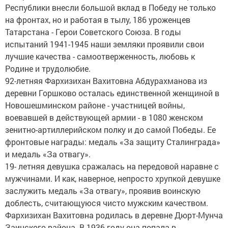
Республики внесли большой вклад в Победу не только
на фронтах, но и работая в тылу, 186 уроженцев
Татарстана - Герои Советского Союза. В годы
испытаний 1941-1945 наши земляки проявили свои
лучшие качества - самоотверженность, любовь к
Родине и трудолюбие.
92-летняя Фархизихан Вахитовна Абдурахманова из
деревни Горшково осталась единственной женщиной в
Новошешминском районе - участницей войны,
воевавшей в действующей армии - в 1080 женском
зенитно-артиллерийском полку и до самой Победы. Ее
фронтовые награды: медаль «За защиту Сталинграда»
и медаль «За отвагу».
19- летняя девушка сражалась на передовой наравне с
мужчинами. И как, наверное, непросто хрупкой девушке
заслужить медаль «За отвагу», проявив воинскую
доблесть, считающуюся чисто мужским качеством.
Фархизихан Вахитовна родилась в деревне Дюрт-Мунча
Заинского района. В 1936 году она попала в