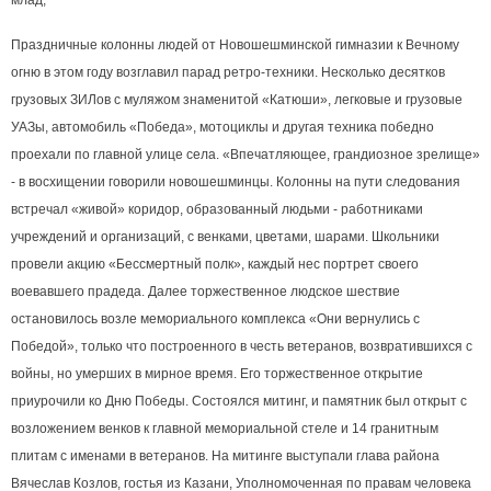
млад,
Праздничные колонны людей от Новошешминской гимназии к Вечному
огню в этом году возглавил парад ретро-техники. Несколько десятков
грузовых ЗИЛов с муляжом знаменитой «Катюши», легковые и грузовые
УАЗы, автомобиль «Победа», мотоциклы и другая техника победно
проехали по главной улице села. «Впечатляющее, грандиозное зрелище»
- в восхищении говорили новошешминцы. Колонны на пути следования
встречал «живой» коридор, образованный людьми - работниками
учреждений и организаций, с венками, цветами, шарами. Школьники
провели акцию «Бессмертный полк», каждый нес портрет своего
воевавшего прадеда. Далее торжественное людское шествие
остановилось возле мемориального комплекса «Они вернулись с
Победой», только что построенного в честь ветеранов, возвратившихся с
войны, но умерших в мирное время. Его торжественное открытие
приурочили ко Дню Победы. Состоялся митинг, и памятник был открыт с
возложением венков к главной мемориальной стеле и 14 гранитным
плитам с именами в ветеранов. На митинге выступали глава района
Вячеслав Козлов, гостья из Казани, Уполномоченная по правам человека