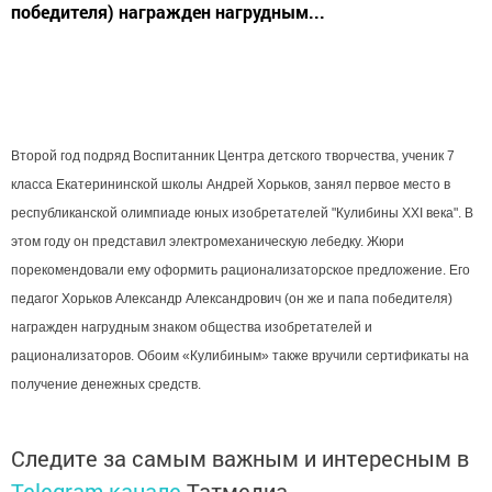
победителя) награжден нагрудным...
Второй год подряд Воспитанник Центра детского творчества, ученик 7
класса Екатерининской школы Андрей Хорьков, занял первое место в
республиканской олимпиаде юных изобретателей "Кулибины XXI века". В
этом году он представил электромеханиче
скую лебедку. Жюри
порекомендовали ему оформить рационализаторск
ое предложение. Его
педагог Хорьков Александр Александрович (он же и папа победителя)
награжден нагрудным знаком общества изобретателей и
рационализаторов
. Обоим «Кулибиным» также вручили сертификаты на
получение денежных средств.
Следите за самым важным и интересным в
Telegram-канале
Татмедиа