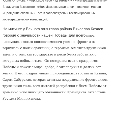
Юрия Антонова, «Мир, какое небо над землей!» и «Мы вращаем землю»
Владимира Высоцкого , «Над Мамаевом курганом - тишина», марши
«Прощание славянки» - все в сопровождении костюмированных
хореографических композиций.
На митинге у Вечного огня глава района Вячеслав Козлов
говорил о значимости нашей Победы для всего
мира,
напомнил, сколько новошешминцев ушло на фронт и не
вернулось с полей сражений, о героизме земляков-тружени
ков
тыла, и о том, как государство и республика заботится о
ветеранах войны и тыла. Он поздравил всех с праздником
Победы и пожелал мира, добра, благополучия и долгих лет
жизни. К его поздравлениям присоединилась гостья из Казани,
Сария Сабурская, которая зачитала поздравление фронтовиков,
тружеников тыла, всех жителей республики с Днем Победы от
временно исполняющего обязанности Президента Татарстана
Рустама Минниханова.