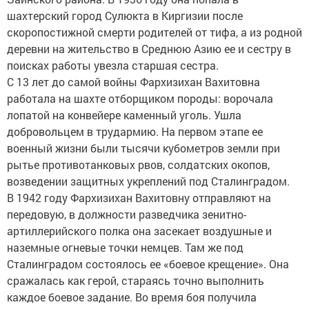
шахтерский город Сулюкта в Киргизии после
скоропостижной смерти родителей от тифа, а из родной
деревни на жительство в Среднюю Азию ее и сестру в
поисках работы увезла старшая сестра.
С 13 лет до самой войны Фархизихан Вахитовна
работала на шахте отборщиком породы: ворочала
лопатой на конвейере каменный уголь. Ушла
добровольцем в трудармию. На первом этапе ее
военный жизни были тысячи кубометров земли при
рытье противотанковых рвов, солдатских окопов,
возведении защитных укреплений под Сталинградом.
В 1942 году Фархизихан Вахитовну отправляют на
передовую, в должности разведчика зенитно-
артиллерийского полка она засекает воздушные и
наземные огневые точки немцев. Там же под
Сталинградом состоялось ее «боевое крещение». Она
сражалась как герой, стараясь точно выполнить
каждое боевое задание. Во время боя получила