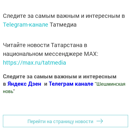
Следите за самым важным и интересным в
Telegram-канале
Татмедиа
Читайте новости Татарстана в
национальном мессенджере MАХ:
https://max.ru/tatmedia
Следите за самым важным и интересным
в
Яндекс Дзен
и
Телеграм канале
"
Шешминская
новь
"
Добавить Шешминскую новь в Яндекс.Новости
Перейти на страницу новости