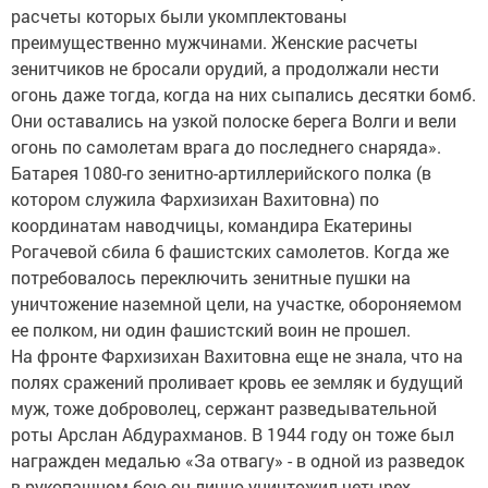
расчеты которых были укомплектованы
преимущественно мужчинами. Женские расчеты
зенитчиков не бросали орудий, а продолжали нести
огонь даже тогда, когда на них сыпались десятки бомб.
Они оставались на узкой полоске берега Волги и вели
огонь по самолетам врага до последнего снаряда».
Батарея 1080-го зенитно-артиллерийского полка (в
котором служила Фархизихан Вахитовна) по
координатам наводчицы, командира Екатерины
Рогачевой сбила 6 фашистских самолетов. Когда же
потребовалось переключить зенитные пушки на
уничтожение наземной цели, на участке, обороняемом
ее полком, ни один фашистский воин не прошел.
На фронте Фархизихан Вахитовна еще не знала, что на
полях сражений проливает кровь ее земляк и будущий
муж, тоже доброволец, сержант разведывательной
роты Арслан Абдурахманов. В 1944 году он тоже был
награжден медалью «За отвагу» - в одной из разведок
в рукопашном бою он лично уничтожил четырех