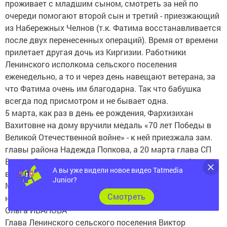
проживает с младшим сыном, смотреть за ней по
очереди помогают второй сын и третий - приезжающий
из Набережных Челнов (т.к. Фатима восстанавливается
после двух перенесенных операций). Время от времени
прилетает другая дочь из Киргизии. Работники
Ленинского исполкома сельского поселения
еженедельно, а то и через день навещают ветерана, за
что Фатима очень им благодарна. Так что бабушка
всегда под присмотром и не бывает одна.
5 марта, как раз в день ее рождения, Фархизихан
Вахитовне на дому вручили медаль «70 лет Победы в
Великой Отечественной войне» - к ней приезжала зам.
главы района Надежда Попкова, а 20 марта глава СП
Виктор Веретенников привез ей подарочный набор
А вы уже видели новое видео Tatmedia
ветерана войны от Президента РТ Рустама
Junior?
Минниханова. Бабушка-ветеран войны была
Cмотреть
несказанно рада и растрогана таким вниманием.
Ольга ИВАНОВА
Глава Ленинского сельского поселения Виктор