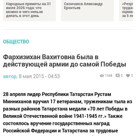
Народные приметы на 31
Скончался Александр
«Резуль
июля 2026 года: что
Еронтьев
труда»
можно и чего нельзя
оценили
делать в этот день
за 5 лет
ОБЩЕСТВО
Фархизихан Вахитовна была в
действующей армии до самой Победы
автор,
8 мая 2015 - 04:53
1048
0
0
28 апреля лидер Республики Татарстан Рустам
Минниханов вручил 17 ветеранам, труженикам тыла из
разных районов Татарстана медали «70 лет Победы в
Великой Отечественной войне 1941-1945 гг.» Также
состоялось вручение государственных наград
Российской Федерации и Татарстана за трудовые