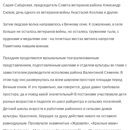
Сария Сабурская, председатель Совета ветеранов района Александр
Скоков, дочь одного из ветеранов войны Анастасия Козлова и другие.
Затем людская волна направилось к Вечному огню. К сожалению, в селе
больше не осталось ветеранов войны, но остались труженики тыла, с
орденами и медалями они - на почетных местах митинга напротив
Памятника павшим воинам.
Праздник продолжился музыкальным театрализованным
представлением, подготовленным школами и отделом культуры во главе с
заместителем руководителя исполкома района Валентиной Семеняк. В
этом году оно развернулась на всем широком просторе площади перед
Вечным огнем. И это правильно, как говорится, душа давно требовала
простора, да и повод какой значительный! В постановке участвовали дети
разных возрастов и педагоги из школ райцентра и сельских поселений,
Детской школы искусств и работники районного и сельских домов
культуры. Красочное, берущее за душу действие никого не оставило
равнодушным. Прозвучали знаменитые «Журавли», «Красные маки»