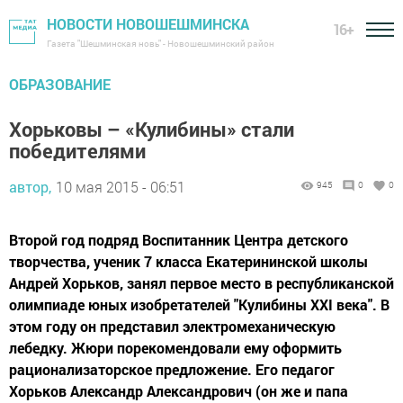
НОВОСТИ НОВОШЕШМИНСКА
16+
Газета "Шешминская новь" - Новошешминский район
ОБРАЗОВАНИЕ
Хорьковы – «Кулибины» стали
победителями
автор,
10 мая 2015 - 06:51
945
0
0
Второй год подряд Воспитанник Центра детского
творчества, ученик 7 класса Екатерининской школы
Андрей Хорьков, занял первое место в республиканской
олимпиаде юных изобретателей "Кулибины XXI века". В
этом году он представил электромеханическую
лебедку. Жюри порекомендовали ему оформить
рационализаторское предложение. Его педагог
Хорьков Александр Александрович (он же и папа