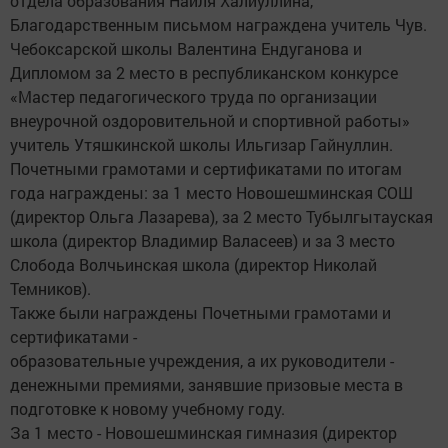
отдела образования Наиля Халиуллина,
Благодарственным письмом награждена учитель Чув.
Чебоксарской школы Валентина Ендуганова и
Дипломом за 2 место в республиканском конкурсе
«Мастер педагогического труда по организации
внеурочной оздоровительной и спортивной работы»
учитель Утяшкинской школы Ильгизар Гайнуллин.
Почетными грамотами и сертификатами по итогам
года награждены: за 1 место Новошешминская СОШ
(директор Ольга Лазарева), за 2 место Тубылгытауская
школа (директор Владимир Валасеев) и за 3 место
Слобода Волчьинская школа (директор Николай
Темников).
Также были награждены Почетными грамотами и
сертификатами -
образовательные учреждения, а их руководители -
денежными премиями, занявшие призовые места в
подготовке к новому учебному году.
За 1 место - Новошешминская гимназия (директор