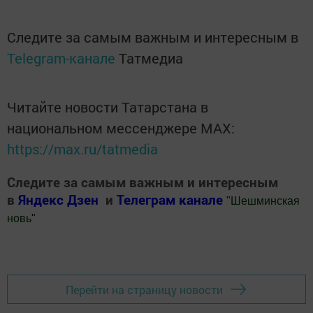
Следите за самым важным и интересным в
Telegram-канале
Татмедиа
Читайте новости Татарстана в
национальном мессенджере MАХ:
https://max.ru/tatmedia
Следите за самым важным и интересным
в
Яндекс Дзен
и
Телеграм канале
"
Шешминская
новь
"
Добавить Шешминскую новь в Яндекс.Новости
Перейти на страницу новости