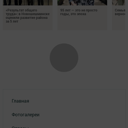
«Результат общего
95 лет — это не просто
Семья Г
труда»: в Новошешминске
годы, это эпоха
верност
оценили развитие района
за 5 лет
Главная
Фотогалереи