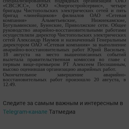
специализированных подрядных организации ОАО
«СВСЭСС», ООО «Энергостройсервис», четыре
бригады Чистопольских электрических сетей и пять
бригад «линейщиков» филиалов ОАО «Сетевая
компания» Альметьевские, Нижнекамские,
Бугульминские, Буинские, Приволжские сети. Общее
руководство аварийно-восстановительными работами
осуществляли директор Чистопольских электрических
сетей Александр Наумов и назначенный Генеральным
директором ОАО «Сетевая компания» за выполнение
аварийно-восстановительных работ Юрий Васильев.
18 августа на место вышеописанных событий
вылетала правительственная комиссия во главе с
первым вице-премьером РТ Алексеем Песошиным,
высоко оценившая организацию аварийных работ.
Окончательное завершение аварийно-
восстановительных работ произошло 20 августа, в
12.49.
Следите за самым важным и интересным в
Telegram-канале
Татмедиа