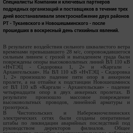
Специалисты Компании и ключевых партнеров
подрядных организаций и поставщиков в течение трех
дней восстанавливали электроснабжение двух районов
РТ - Тукаевского и Новошешминского - после
прошедших в воскресный день стихийных явлений.
В результате воздействия сильного шквалистого ветра
временами превышавшего 28 м/с, сопровождавшегося
сильным ливнем с грозой и выпадением града были
повреждены опоры высоковольтных линий ВЛ 110 кВ
«НчТЭЦ - Сидоровка 1, 2» и «Каргали -
Архангельская». На ВЛ 110 кВ «НчТЭЦ - Сидоровка
1, 2» произошло падение пяти опор в анкерном
пролете, а на отпайке к подстанции Новошешминск
от ВЛ 110 кВ «Каргали - Архангельская» - падение
четырнадцати опор в двух анкерных пролетах. В
результате произошло массовое повреждение
высоковольтных проводов, линейной арматуры и
грозотроса.
В Чистопольских и Набережночелнинских
электрических сетях были созданы оперативные
штабы по ликвидации аварийных последствий под
руководством директоров филиалов. Общее
руководство аварийно-восстановительными работами