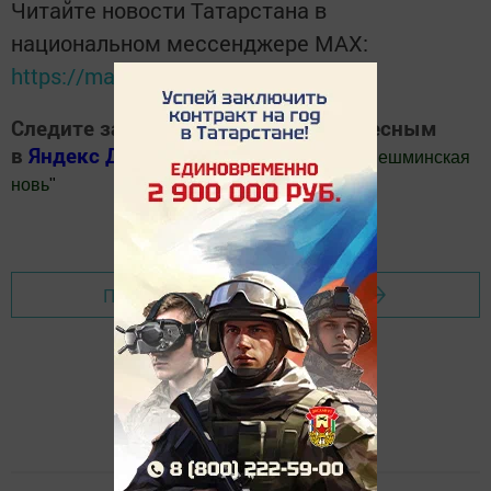
Читайте новости Татарстана в
национальном мессенджере MАХ:
https://max.ru/tatmedia
Следите за самым важным и интересным
в
Яндекс Дзен
и
Телеграм канале
"
Шешминская
новь
"
Добавить Шешминскую новь в Яндекс.Новости
Перейти на страницу новости