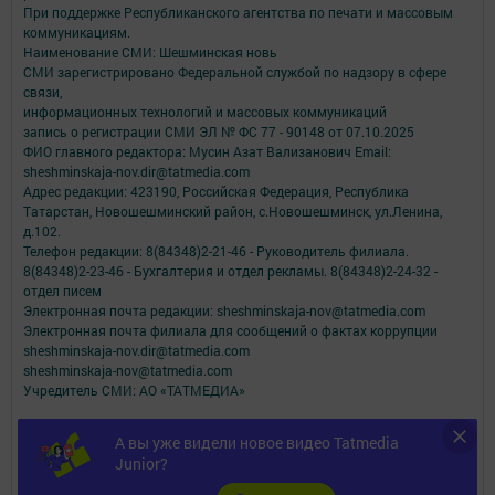
При поддержке Республиканского агентства по печати и массовым
коммуникациям.
Наименование СМИ: Шешминская новь
СМИ зарегистрировано Федеральной службой по надзору в сфере
связи,
информационных технологий и массовых коммуникаций
запись о регистрации СМИ ЭЛ № ФС 77 - 90148 от 07.10.2025
ФИО главного редактора: Мусин Азат Вализанович Email:
sheshminskaja-nov.dir@tatmedia.com
Адрес редакции: 423190, Российская Федерация, Республика
Татарстан, Новошешминский район, с.Новошешминск, ул.Ленина,
д.102.
Телефон редакции: 8(84348)2-21-46 - Руководитель филиала.
8(84348)2-23-46 - Бухгалтерия и отдел рекламы. 8(84348)2-24-32 -
отдел писем
Электронная почта редакции: sheshminskaja-nov@tatmedia.com
Электронная почта филиала для сообщений о фактах коррупции
sheshminskaja-nov.dir@tatmedia.com
sheshminskaja-nov@tatmedia.com
Учредитель СМИ: АО «ТАТМЕДИА»
Антикоррупционная политика
А вы уже видели новое видео Tatmedia
АО «ТАТМЕДИА» использует «cookie»
для персонализации сервисов и
Junior?
удобства пользователей сайтом.
Использование «cookie» можно отменить в настройках браузера.