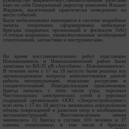
взял на себя Генеральный директор компании Ильшат
Фардиев, вылетевший практически немедленно на
место событий.
Были мобилизованы имеющиеся в системе аварийные
запасы, оперативно сформированы мобильные
бригады подрядных организаций и филиалов ОАО
«Сетевая компания», укомплектованные необходимой
спецтехникой, запчастями и инструментами.
На время восстановительных работ подстанции
Новошешминск и Новошешминский район были
запитаны по ВЛ-35 кВ «Аксубаево - Новошешминск».
В течение ночи с 17 на 18 августа были решены все
организационные вопросы комплектования данной
работы материальными, людскими ресурсами и
спецавтотехникой. Передислокация привлекаемых
бригад началась с пяти часов утра, персонал
Чистопольских электрических сетей и персонал
подрядной организации ООО «Энергостройсервис»
всю ночь с 17 по 18 августа занимались определением
объема повреждений и развозом опор и необходимых
металоконструкций. Восстановлением линии
занимались 13 бригад в составе 103 человек и 27
единиц спецтехники, в том числе 4 бригады