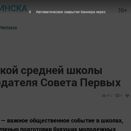
ИНСКА
16+
3
Автоматическое закрытие баннера через
Реклама
кой средней школы
дателя Совета Первых
4
912
0
— важное общественное событие в школах,
ступенью подготовки будущих молодежных