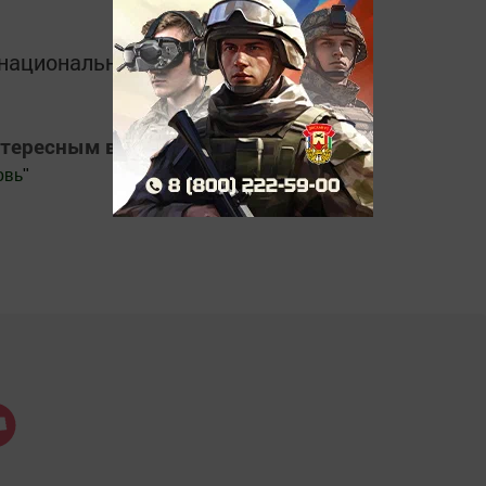
в национальном мессенджере MАХ:
нтересным в
Яндекс Дзен
овь
"
.Новости