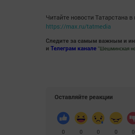
Читайте новости Татарстана 
https://max.ru/tatmedia
Следите за самым важным и и
и
Телеграм канале
"
Шешминская н
Добавить Шешминскую новь в Яндекс
Оставляйте реакции
0
0
0
0
0