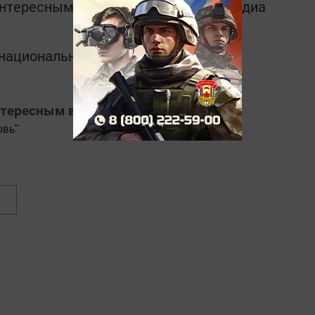
интересным в
Telegram-канале
Татмедиа
в национальном мессенджере MАХ:
нтересным в
Яндекс Дзен
овь
"
.Новости