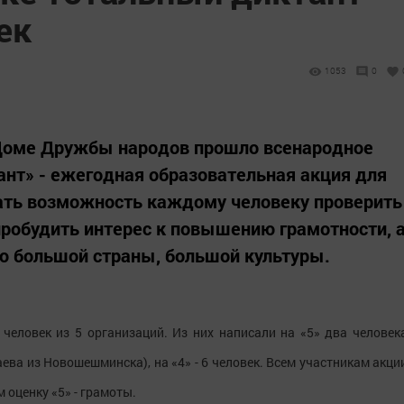
ек
1053
0
Доме Дружбы народов прошло всенародное
нт» - ежегодная образовательная акция для
ать возможность каждому человеку проверить
 пробудить интерес к повышению грамотности, 
ю большой страны, большой культуры.
 человек из 5 организаций. Из них написали на «5» два человек
ва из Новошешминска), на «4» - 6 человек. Всем участникам акци
 оценку «5» - грамоты.