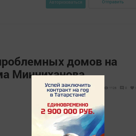
Отправить
Авторизоваться
проблемных домов на
ма Минниханова
1126
0