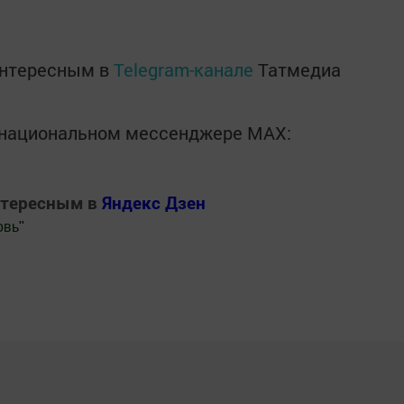
интересным в
Telegram-канале
Татмедиа
в национальном мессенджере MАХ:
нтересным в
Яндекс Дзен
овь
"
.Новости