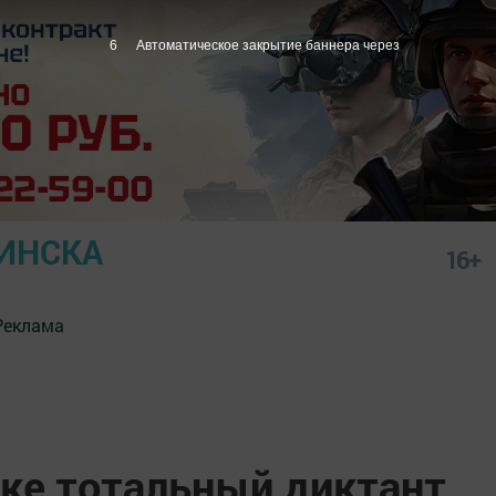
5
Автоматическое закрытие баннера через
ИНСКА
16+
Реклама
ке тотальный диктант