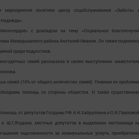
и мероприятия посетили центр соцобслуживания «Забота» 
 «Надежда».
Милосердие» с докладом на тему «Социальное благополучи
глава Мамадышского района Анатолий Иванов. Он также поделилс
шений среди подростков.
ногодетных семей рассказала в своем выступлении заместител
опкова.
ых семей (10% от общего количества семей). Главная их проблема
обходима помощь со стороны общества. И такая существенна
и помощь от депутатов Госдумы РФ А.Н.Хайруллина и О.И.Павловой
а и Ш.Г.Ягудина, местных депутатов в выделении матпомощи н
погашения задолженности за коммунальные услуги, приобретени