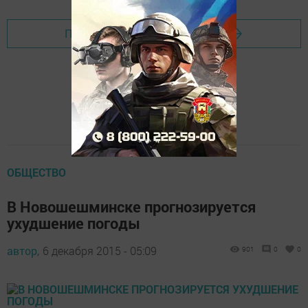
Перейти на страницу новости
ОБЩЕСТВО
В Новошешминске прогнозируется
ухудшение погоды
автор,
6 декабря 2015 - 05:09
901
0
0