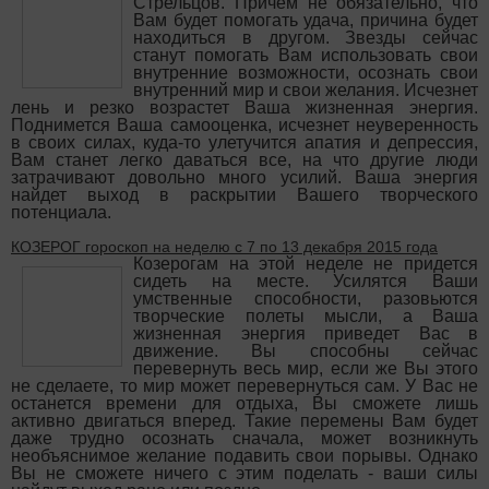
Стрельцов. Причем не обязательно, что
Вам будет помогать удача, причина будет
находиться в другом. Звезды сейчас
станут помогать Вам использовать свои
внутренние возможности, осознать свои
внутренний мир и свои желания. Исчезнет
лень и резко возрастет Ваша жизненная энергия.
Поднимется Ваша самооценка, исчезнет неуверенность
в своих силах, куда-то улетучится апатия и депрессия,
Вам станет легко даваться все, на что другие люди
затрачивают довольно много усилий. Ваша энергия
найдет выход в раскрытии Вашего творческого
потенциала.
КОЗЕРОГ гороскоп на неделю с 7 по 13 декабря 2015 года
Козерогам на этой неделе не придется
сидеть на месте. Усилятся Ваши
умственные способности, разовьются
творческие полеты мысли, а Ваша
жизненная энергия приведет Вас в
движение. Вы способны сейчас
перевернуть весь мир, если же Вы этого
не сделаете, то мир может перевернуться сам. У Вас не
останется времени для отдыха, Вы сможете лишь
активно двигаться вперед. Такие перемены Вам будет
даже трудно осознать сначала, может возникнуть
необъяснимое желание подавить свои порывы. Однако
Вы не сможете ничего с этим поделать - ваши силы