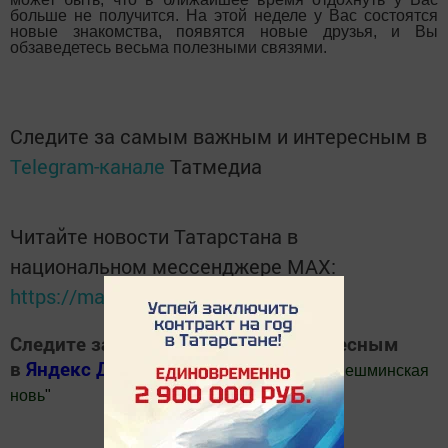
больше не получится. На этой неделе у Вас состоятся
новые знакомства, появятся новые друзья, и Вы
обзаведетесь весьма полезными связями.
Следите за самым важным и интересным в
Telegram-канале
Татмедиа
Читайте новости Татарстана в
национальном мессенджере MАХ:
https://max.ru/tatmedia
Следите за самым важным и интересным
в
Яндекс Дзен
и
Телеграм канале
"
Шешминская
новь
"
Добавить Шешминскую новь в Яндекс.Новости