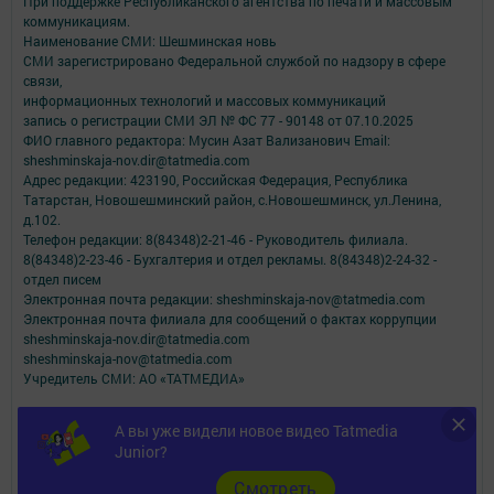
При поддержке Республиканского агентства по печати и массовым
коммуникациям.
Наименование СМИ: Шешминская новь
СМИ зарегистрировано Федеральной службой по надзору в сфере
связи,
информационных технологий и массовых коммуникаций
запись о регистрации СМИ ЭЛ № ФС 77 - 90148 от 07.10.2025
ФИО главного редактора: Мусин Азат Вализанович Email:
sheshminskaja-nov.dir@tatmedia.com
Адрес редакции: 423190, Российская Федерация, Республика
Татарстан, Новошешминский район, с.Новошешминск, ул.Ленина,
д.102.
Телефон редакции: 8(84348)2-21-46 - Руководитель филиала.
8(84348)2-23-46 - Бухгалтерия и отдел рекламы. 8(84348)2-24-32 -
отдел писем
Электронная почта редакции: sheshminskaja-nov@tatmedia.com
Электронная почта филиала для сообщений о фактах коррупции
sheshminskaja-nov.dir@tatmedia.com
sheshminskaja-nov@tatmedia.com
Учредитель СМИ: АО «ТАТМЕДИА»
Антикоррупционная политика
А вы уже видели новое видео Tatmedia
АО «ТАТМЕДИА» использует «cookie»
для персонализации сервисов и
Junior?
удобства пользователей сайтом.
Использование «cookie» можно отменить в настройках браузера.
Cмотреть