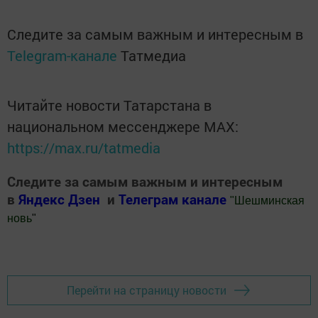
Следите за самым важным и интересным в
Telegram-канале
Татмедиа
Читайте новости Татарстана в
национальном мессенджере MАХ:
https://max.ru/tatmedia
Следите за самым важным и интересным
в
Яндекс Дзен
и
Телеграм канале
"
Шешминская
новь
"
Добавить Шешминскую новь в Яндекс.Новости
Перейти на страницу новости