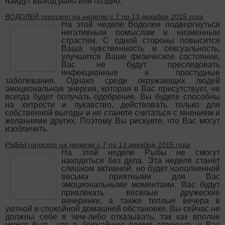
найдут выход рано или поздно.
ВОДОЛЕЙ гороскоп на неделю с 7 по 13 декабря 2015 года
На этой неделе Водолеи подвергнуться
негативным помыслам и низменным
страстям. С одной стороны повысится
Ваша чувственность и сексуальность,
улучшится Ваше физическое состояние,
Вас не будут преследовать
инфекционные и простудные
заболевания. Однако среди окружающих людей
эмоциональная энергия, которая в Вас присутствует, не
всегда будет получать одобрение. Вы будете способны
на хитрости и лукавство, действовать только для
собственной выгоды и не станете считаться с мнением и
желаниями других. Поэтому Вы рискуете, что Вас могут
изобличить.
РЫБЫ гороскоп на неделю с 7 по 13 декабря 2015 года
На этой неделе Рыбы не смогут
находиться без дела. Эта неделя станет
слишком активной, но будет наполненной
весьма приятными для Вас
эмоциональными моментами. Вас будут
привлекать веселые дружеские
вечеринки, а также теплые вечера в
уютной и спокойной домашней обстановке. Вы сейчас не
должны себе в чем-либо отказывать, так как вполне
может быть, что в ближайшее время отдохнуть у Вас