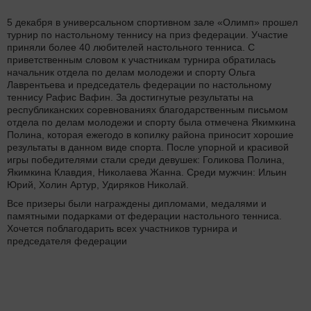
5 декабря в универсальном спортивном зале «Олимп» прошел
турнир по настольному теннису на приз федерации. Участие
приняли более 40 любителей настольного тенниса. С
приветственным словом к участникам турнира обратилась
начальник отдела по делам молодежи и спорту Ольга
Лаврентьева и председатель федерации по настольному
теннису Рафис Вафин. За достигнутые результаты на
республиканских соревнованиях благодарственным письмом
отдела по делам молодежи и спорту была отмечена Якимкина
Полина, которая ежегодо в копилку района приносит хорошие
результаты в данном виде спорта. После упорной и красивой
игры победителями стали среди девушек: Голикова Полина,
Якимкина Клавдия, Николаева Жанна. Среди мужчин: Ильин
Юрий, Холин Артур, Удиряков Николай.
Все призеры были награждены дипломами, медалями и
памятными подарками от федерации настольного тенниса.
Хочется поблагодарить всех участников турнира и
председателя федерации