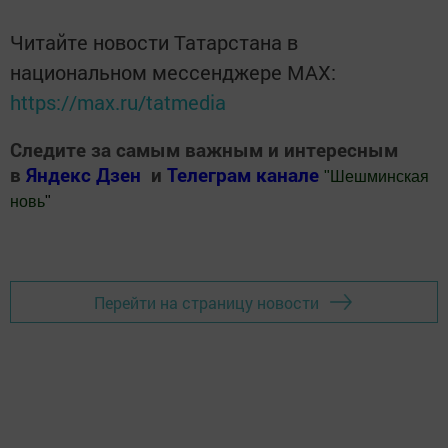
Читайте новости Татарстана в
национальном мессенджере MАХ:
https://max.ru/tatmedia
Следите за самым важным и интересным
в
Яндекс Дзен
и
Телеграм канале
"
Шешминская
новь
"
Добавить Шешминскую новь в Яндекс.Новости
Перейти на страницу новости