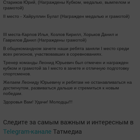
Стариков Юрий, (Награждены Кубком, медалью, вымпелом и
грамотой)
II место - Хайруллин Булат (Награжден медалью и грамотой)
III места-Карпов Илья, Козлов Кирилл, Хорьков Данил и
Гаврилов Данил (Награждены грамотой)
В общекомандном зачете наши ребята заняли I место среди
всех регионов, участвовавших в соревнованиях.
Тренер команды Леонид Юрьевич был отмечен и награжден
кубком и грамотой за I место в зачете и отличную подготовку
спортсменов.
Желаем Леониду Юрьевичу и ребятам не останавливаться на
достигнутом, развиваться дальше и стремиться к новым
победам.
Здоровья Вам! Удачи! Молодцы!!!
Следите за самым важным и интересным в
Telegram-канале
Татмедиа