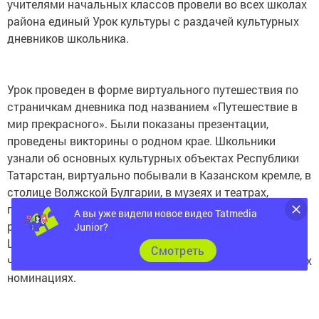
учителями начальных классов провели во всех школах
района единый Урок культуры с раздачей культурных
дневников школьника.
Урок проведен в форме виртуального путешествия по
страничкам дневника под названием «Путешествие в
мир прекрасного». Были показаны презентации,
проведены викторины о родном крае. Школьники
узнали об основных культурных объектах Республики
Татарстан, виртуально побывали в Казанском кремле, в
столице Волжской Булгарии, в музеях и театрах,
посмотрели мультфильм «Алиса знает все». Дети
А вы уже видели новое видео Tatmedia
рассказывали стихи, отгадывали загадки и танцевали.
Junior?
Школьникам пожелали активного участия в проекте,
Cмотреть
чаще посещать культурные учреждения и побед во всех
номинациях.