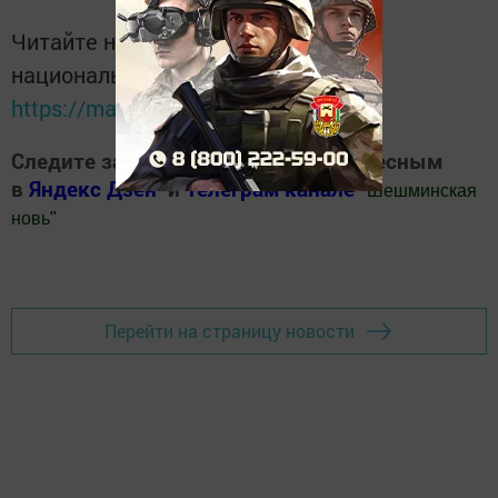
Читайте новости Татарстана в
национальном мессенджере MАХ:
https://max.ru/tatmedia
Следите за самым важным и интересным
в
Яндекс Дзен
и
Телеграм канале
"
Шешминская
новь
"
Добавить Шешминскую новь в Яндекс.Новости
Перейти на страницу новости