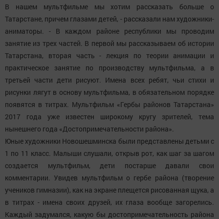
В нашем мультфильме мы хотим рассказать больше о
Татарстане, причем глазами детей, - рассказали нам художники-
аниматоры. - В каждом районе республики мы проводим
занятие из трех частей. В первой мы рассказываем об истории
Татарстана, вторая часть - лекция по теории анимации и
практическое занятие по производству мультфильма, а в
третьей части дети рисуют. Имена всех ребят, чьи стихи и
рисунки лягут в основу мультфильма, в обязательном порядке
появятся в титрах. Мультфильм «Гербы районов Татарстана»
2017 года уже известен широкому кругу зрителей, тема
нынешнего года «Достопримечательности района».
Юные художники Новошешминска были представлены детьми с
1 по 11 класс. Малыши слушали, открыв рот, как шаг за шагом
создается мультфильм, дети постарше давали свои
комментарии. Увидев мультфильм о гербе района (творение
учеников гимназии), как на экране плещется рисованная щука, а
в титрах - имена своих друзей, их глаза вообще загорелись.
Каждый задумался, какую бы достопримечательность района