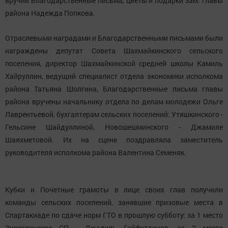
вручив Благодарственные письма, цветы и подарки зам. главы
района Надежда Попкова.
Отраслевыми наградами и Благодарственными письмами были
награждены депутат Совета Шахмайкинского сельского
поселения, директор Шахмайкинской средней школы Камиль
Хайруллин, ведущий специалист отдела экономики исполкома
района Татьяна Шолгина, Благодарственные письма главы
района вручены начальнику отдела по делам молодежи Ольге
Лаврентьевой, бухгалтерам сельских поселений: Утяшкинского -
Гельсине Шайдуллиной, Новошешминского - Джамиле
Шаяхметовой. Их на сцене поздравляла заместитель
руководителя исполкома района Валентина Семеняк.
Кубки и Почетные грамоты в лице своих глав получили
команды сельских поселений, занявшие призовые места в
Спартакиаде по сдаче норм ГТО в прошлую субботу: за 1 место
Зиреклинское СП - Джалиль Гайфутдинов, за 2 место