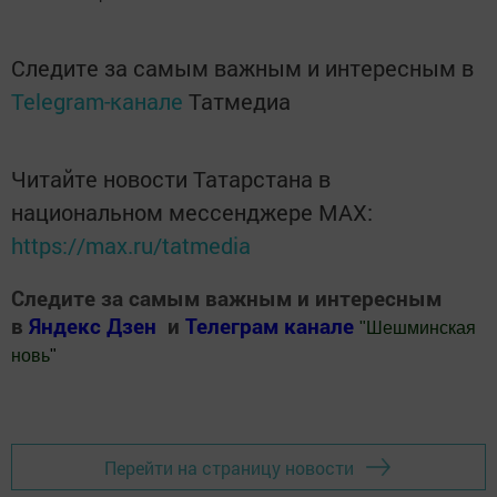
Следите за самым важным и интересным в
Telegram-канале
Татмедиа
Читайте новости Татарстана в
национальном мессенджере MАХ:
https://max.ru/tatmedia
Следите за самым важным и интересным
в
Яндекс Дзен
и
Телеграм канале
"
Шешминская
новь
"
Добавить Шешминскую новь в Яндекс.Новости
Перейти на страницу новости