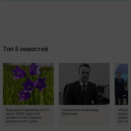
Топ 5 новостей
Народные приметы на 31
Скончался Александр
«Резуль
июля 2026 года: что
Еронтьев
труда»
можно и чего нельзя
оценили
делать в этот день
за 5 лет