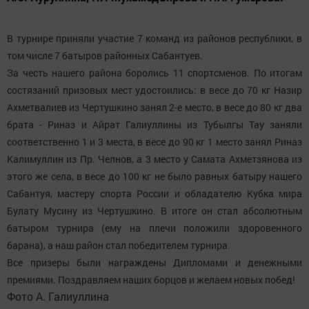
В турнире приняли участие 7 команд из районов республики, в
том числе 7 батыров районных Сабантуев.
За честь нашего района боролись 11 спортсменов. По итогам
состязаний призовых мест удостоились: в весе до 70 кг Назир
Ахметвалиев из Чертушкино занял 2-е место, в весе до 80 кг два
брата - Риназ и Айрат Галиуллины из Тубылгы Тау заняли
соответственно 1 и 3 места, в весе до 90 кг 1 место занял Риназ
Калимуллин из Пр. Челнов, а 3 место у Самата Ахметзянова из
этого же села, в весе до 100 кг не было равных батыру нашего
Сабантуя, мастеру спорта России и обладателю Кубка мира
Булату Мусину из Чертушкино. В итоге он стал абсолютным
батыром турнира (ему на плечи положили здоровенного
барана), а наш район стал победителем турнира.
Все призеры были награждены Дипломами и денежными
премиями. Поздравляем наших борцов и желаем новых побед!
Фото А. Галиуллина