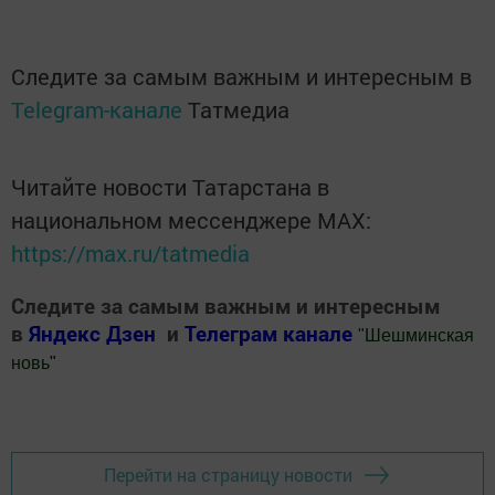
Следите за самым важным и интересным в
Telegram-канале
Татмедиа
Читайте новости Татарстана в
национальном мессенджере MАХ:
https://max.ru/tatmedia
Следите за самым важным и интересным
в
Яндекс Дзен
и
Телеграм канале
"
Шешминская
новь
"
Добавить Шешминскую новь в Яндекс.Новости
Перейти на страницу новости