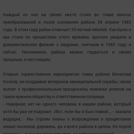
Каждый из них на своем месте стоял во главе многих
преобразований и после основания района 28 апреля 1983
года. В этом году район отмечает 35-летний юбилей. Как было и
как стало по прошествии этого времени, зрители увидели в
документальном фильме с кадрами, снятыми в 1983 году и
сейчас. Несомненно, району можно гордиться и своим
прошлым, и настоящим.
Открыл торжественное мероприятие глава района Вячеслав
Козлов, он поздравил ветеранов муниципальной службы, своих
коллег с профессиональным праздником, пожелал успехов на
таком нужном обществу и ответственном поприще.
- Наверное, нет ни одного человека в нашем районе, который
хотя бы раз не подумал: «Вот, если бы я был главой…, - сказали
ведущие, - Мы строим планы о возрождении и процветании
наших поселков, деревень, да и всего района в целом. Но порой
думаешь: «А так ли легко взвалить на себя такую ношу?