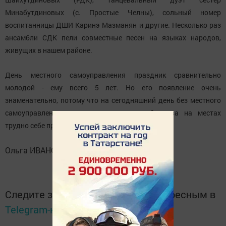
Минабутдиновых (с. Простые Челны), сольный номер
воспитанницы ДШИ Каринэ Мазманян и другие. Несколько раз
ансамбли СДК пели совместные песен на языках народов,
живущих в нашем районе.
День местного самоуправления праздник сравнительно
молодой - ему всего 5 лет. Но его появление очень
знаменательно, потому что на сегодняшний день без местного
самоуправления жизнь современного общества на местах
трудно себе представить.
Ольга ИВАНОВА.
Следите за самым важным и интересным в
Telegram-канале
Татмедиа