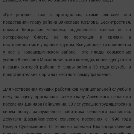
«Где родился, там и пригодился», этими словами они
представили главу района Вячеслава Козлова. Бесхитростная,
прямая биография человека, «сделавшего жизнь» не по
лотерейному билету, не по протекции и связям, а
настойчивостью и упорным трудом. Все доброе, что появляется
у нас в Новошешминском районе - это плоды совместных
усилий Вячеслава Михайловича, его команды, коллег-депутатов
и самих жителей района. У главы района 33 года службы в
представительных органах местного самоуправления.
Для чествования лучших работников муниципальной службы к
нему на сцену пригласили также главу Азеевского сельского
поселения Данияра Гайнуллина, 30 лет успешно трудящегося на
своем посту; заслуженного работника сельского хозяйства,
депутата Шахмайкинского сельского поселения с 1990 года
Гумера Сулейманова. С теплыми словами Благодарственные
письма и подарки им вручил ветеран, один из старейших