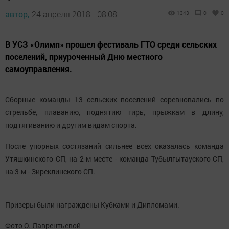
автор,
24 апреля 2018 - 08:08
1343
0
0
В УСЗ «Олимп» прошел фестиваль ГТО среди сельских
поселений, приуроченный Дню местного
самоуправления.
Сборные команды 13 сельских поселений соревновались по
стрельбе, плаванию, поднятию гирь, прыжкам в длину,
подтягиванию и другим видам спорта.
После упорных состязаний сильнее всех оказалась команда
Утяшкинского СП, на 2-м месте - команда Тубылгытауского СП,
на 3-м - Зиреклинского СП.
Призеры были награждены Кубками и Дипломами.
Фото О. Лаврентьевой