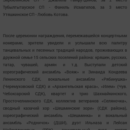
Тубылгытауское СП - Фаниль Исмагилов, за 3 место
Утяшкинское СП - Любовь Котова.
После церемонии награждения, перемежавшейся концертными
номерами, зрители увидели и услышали всю палитру
танцевальных и песенных традиций народов, проживающих в
дружной семье 15 сельских поселений района: кряшен, русских,
татар, чувашей, армян и т.д. Выступали детский
хореографический ансамбль «Вояж» и Зинаида Кондеева
Ленинского СДК, вокальные ансамбли «Рябинушка»
(Черемуховский СДК) и «Архангельская краса», «Илем» (Чув.
Чебоксарский СДК), квартет и трио Шахмайкинского,
Просточелнинского СДК, коллектив ветеранов «Селяночка»,
сводный казачий хор «Шешминские зори» (СДК района),
хореографический ансамбль «Шешминка» и вокальный
ансамбль «Родничок» (ДШИ), дуэт Ильназа и Лейсан
Шайхутдиновых (РДК), танцевальный дуэт сестер