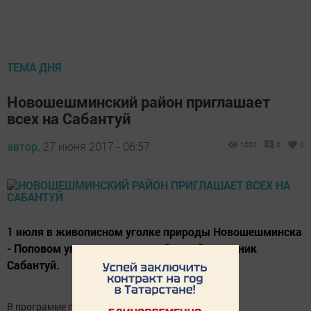
ТЕМА ДНЯ
Новошешминский район приглашает
всех на Сабантуй
автор,
27 июня 2017 - 06:57
1002
0
0
1 июля в живописном уголке природы Новошешминска
- Поповом углу - состоится районный праздник
Сабантуй.
В программе праздника: