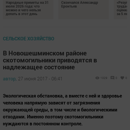
Народные приметы на 31
Скончался Александр
«Резуль
июля 2026 года: что
Еронтьев
труда»
можно и чего нельзя
оценили
делать в этот день
за 5 лет
СЕЛЬСКОЕ ХОЗЯЙСТВО
В Новошешминском районе
скотомогильники приводятся в
надлежащее состояние
автор,
27 июня 2017 - 06:41
1029
0
0
Экологическая обстановка, а вместе с ней и здоровье
человека напрямую зависят от загрязнения
окружающей среды, в том числе и биологическими
отходами. Именно поэтому скотомогильники
нуждаются в постоянном контроле.