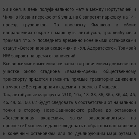
28 июня, в день полуфинального матча между Португалией и
Чили, в Казани перекроют 9 улиц, на 8 запретят парковку, на 14 -
проезд грузовиков. По проспекту Ямашева в обоих
направлениях сократят маршруты автобусов, троллейбусов и
трамвая №5. У последнего временно конечными остановками
станут «Ветеринарная академия» и «Ул. Адоратского». Трамвай
№6 закроют на время ограничений.
Все вносимые изменения связаны с ограничением движения на
участке около стадиона «Казань-Арена»: общественному
транспорту придется изменить прямые траектории движения
на участке Ветеринарная академия - проспект Ямашева.
Так, автобусные маршруты №10, 10а, 18, 33, 35, 35а, 36, 44, 45,
46, 49, 55, 60, 62 будут следовать в соответствии от начальной
точки в сторону Ново-Савиновского района до остановки
«Ветеринарная академия», затем разворачиваться на
проспекте Ямашева и далее следовать в обратном направлении
к конечным остановкам или по дублирующим маршрутам в