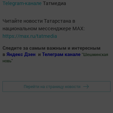
Telegram-канале
Татмедиа
Читайте новости Татарстана в
национальном мессенджере MАХ:
https://max.ru/tatmedia
Следите за самым важным и интересным
в
Яндекс Дзен
и
Телеграм канале
"
Шешминская
новь
"
Добавить Шешминскую новь в Яндекс.Новости
Перейти на страницу новости