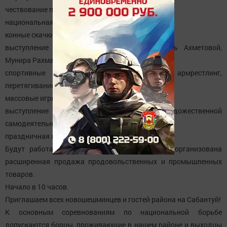
чествование передовиков производства;
национальная борьба;
конные скачки, рысистые бега;
выступление звезд татарской эстрады Гузель Ахметовой,
Мунира Рахмаева, Айгуль Рахимовой;
спортивные состязания (поднятие гирь, армрестлинг,
перетягивание каната и др.);
массовые игры и аттракционы;
выступление лучших участников художественной
самодеятельности района;
праздничная лотерея.
Будут работать выездные магазины, буфеты, организована
расширенная продажа продовольственных и промышленных
товаров.
Начало в 10 часов.
Приглашаем всех новошешминцев и гостей района на Сабантуй!
К основным соревнованиям по национальной борьбе
допускаются борцы, проживающие в нашем районе и выходцы