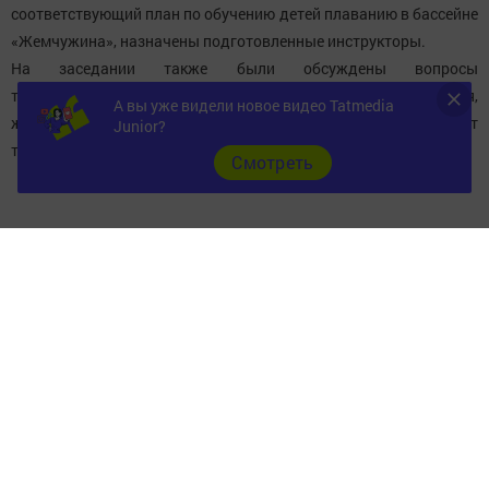
соответствующий план по обучению детей плаванию в бассейне
«Жемчужина», назначены подготовленные инструкторы.
На заседании также были обсуждены вопросы
трудоустройства школьников в летнее каникулярное время,
А вы уже видели новое видео Tatmedia
желающих поработать подростков немало, и все они будут
Junior?
трудоустроены.
Cмотреть
Следите за самым важным и интересным в
Telegram-канале
Татмедиа
Читайте новости Татарстана в
национальном мессенджере MАХ:
https://max.ru/tatmedia
Следите за самым важным и интересным