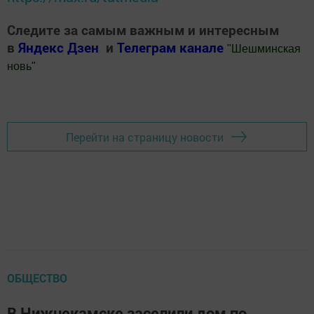
Следите за самым важным и интересным
в
Яндекс Дзен
и
Телеграм канале
"
Шешминская
новь
"
Добавить Шешминскую новь в Яндекс.Новости
Перейти на страницу новости
ОБЩЕСТВО
В Нижнекамске заселили дом по