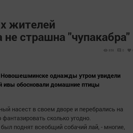
х жителей
не страшна "чупакабра"
858
0
 Новошешминске однажды утром увидели
ой ивы обосновали домашние птицы
ый насест в своем дворе и перебрались на
о фантазировать сколько угодно.
был поднят всеобщий собачий лай, - многие,