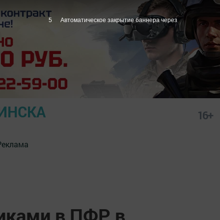
4
Автоматическое закрытие баннера через
ИНСКА
16+
Реклама
иками в ПФР в