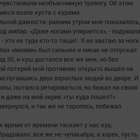
очувствовали необъяснимую тревогу. Об этом
иеся возле куста с курами.
льной давности: ранним утром мне показалось,
од амбар. «Даже ногами упирается», - подумал
 - это ее туда кто-то тащит. Я ее хватаю за ноги
глаз «визави» был сильнее и никак не отпускал
д 30, и куш достался все же мне, но без
ой потерей мой противник открыто вышел на
 испугавшись двух взрослых людей во дворе. И
вилы, пытался ретироваться, но бежал на своих
 и даже на мой окрик «ты куда пошел?»
звернулся, и так же не торопясь, побежал
к время от времени таскает у нас кур,
радовало: все же не чупакабра, а хорек, пусть