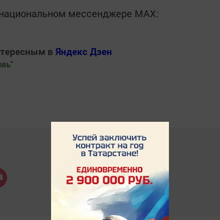
в национальном мессенджере MАХ:
нтересным в
Яндекс Дзен
овь
"
.Новости