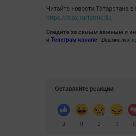
Читайте новости Татарстана 
https://max.ru/tatmedia
Следите за самым важным и и
и
Телеграм канале
"
Шешминская н
Добавить Шешминскую новь в Яндекс
Оставляйте реакции
0
0
0
0
0