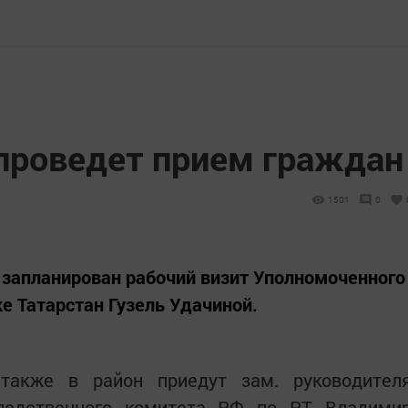
 проведет прием граждан
1501
0
н запланирован рабочий визит Уполномоченного
е Татарстан Гузель Удачиной.
также в район приедут зам. руководител
Следственного комитета РФ по РТ Владими