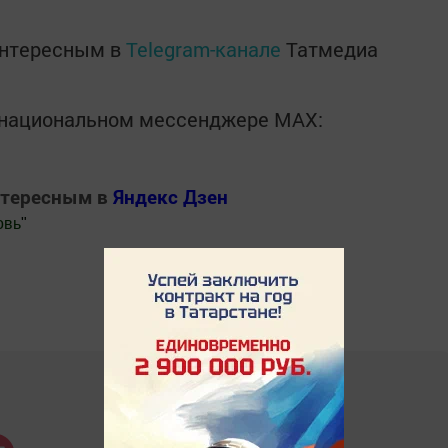
интересным в
Telegram-канале
Татмедиа
в национальном мессенджере MАХ:
нтересным в
Яндекс Дзен
овь
"
.Новости