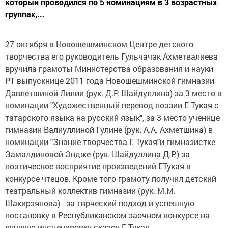
который проводился по 5 номинациям в 3 возрастных
группах,...
27 октября в Новошешминском Центре детского
творчества его руководитель Гульчачак Ахметвалиева
вручила грамоты Министерства образования и науки
РТ выпускнице 2011 года Новошешминской гимназии
Давлетшиной Лилии (рук. Д.Р. Шайдуллина) за 3 место в
номинации "Художественный перевод поэзии Г. Тукая с
татарского языка на русский язык", за 3 место ученице
гимназии Валиуллиной Гулине (рук. А.А. Ахметшина) в
номинации "Знание творчества Г. Тукая"и гимназистке
Замалдиновой Эндже (рук. Шайдуллина Д.Р.) за
поэтическое восприятие произведений Г.Тукая в
конкурсе чтецов. Кроме того грамоту получил детский
театральный коллектив гимназии (рук. М.М.
Шакирзянова) - за тврческий подход и успешную
постановку в Республиканском заочном конкурсе на
лучшую инсценировку сказок Г. Тукая.