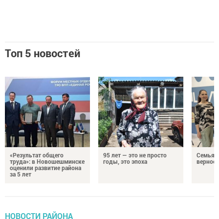
Топ 5 новостей
«Результат общего
95 лет — это не просто
Семья Г
труда»: в Новошешминске
годы, это эпоха
верност
оценили развитие района
за 5 лет
НОВОСТИ РАЙОНА