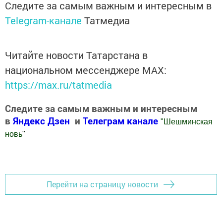
Следите за самым важным и интересным в
Telegram-канале
Татмедиа
Читайте новости Татарстана в
национальном мессенджере MАХ:
https://max.ru/tatmedia
Следите за самым важным и интересным
в
Яндекс Дзен
и
Телеграм канале
"
Шешминская
новь
"
Добавить Шешминскую новь в Яндекс.Новости
Перейти на страницу новости