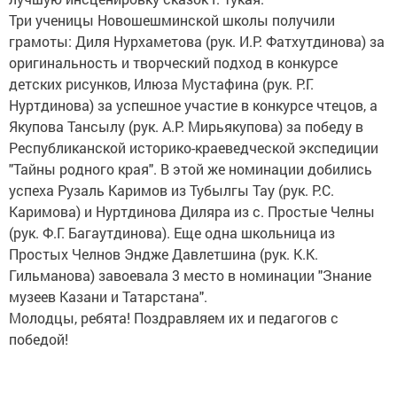
Три ученицы Новошешминской школы получили
грамоты: Диля Нурхаметова (рук. И.Р. Фатхутдинова) за
оригинальность и творческий подход в конкурсе
детских рисунков, Илюза Мустафина (рук. Р.Г.
Нуртдинова) за успешное участие в конкурсе чтецов, а
Якупова Тансылу (рук. А.Р. Мирьякупова) за победу в
Республиканской историко-краеведческой экспедиции
"Тайны родного края". В этой же номинации добились
успеха Рузаль Каримов из Тубылгы Тау (рук. Р.С.
Каримова) и Нуртдинова Диляра из с. Простые Челны
(рук. Ф.Г. Багаутдинова). Еще одна школьница из
Простых Челнов Эндже Давлетшина (рук. К.К.
Гильманова) завоевала 3 место в номинации "Знание
музеев Казани и Татарстана".
Молодцы, ребята! Поздравляем их и педагогов с
победой!