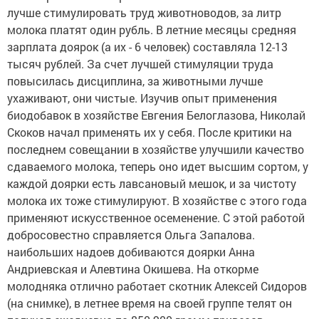
лучше стимулировать труд животноводов, за литр
молока платят один рубль. В летние месяцы средняя
зарплата доярок (а их - 6 человек) составляла 12-13
тысяч рублей. За счет лучшей стимуляции труда
повысилась дисциплина, за животными лучше
ухаживают, они чистые. Изучив опыт применения
биодобавок в хозяйстве Евгения Белоглазова, Николай
Скоков начал применять их у себя. После критики на
последнем совещании в хозяйстве улучшили качество
сдаваемого молока, теперь оно идет высшим сортом, у
каждой доярки есть лавсановый мешок, и за чистоту
молока их тоже стимулируют. В хозяйстве с этого года
применяют искусственное осеменение. С этой работой
добросовестно справляется Ольга Запалова.
наибольших надоев добиваются доярки Анна
Андриевская и Алевтина Окишева. На откорме
молодняка отлично работает скотник Алексей Сидоров
(на снимке), в летнее время на своей группе телят он