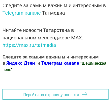
Следите за самым важным и интересным в
Telegram-канале
Татмедиа
Читайте новости Татарстана в
национальном мессенджере MАХ:
https://max.ru/tatmedia
Следите за самым важным и интересным
в
Яндекс Дзен
и
Телеграм канале
"
Шешминская
новь
"
Добавить Шешминскую новь в Яндекс.Новости
Перейти на страницу новости