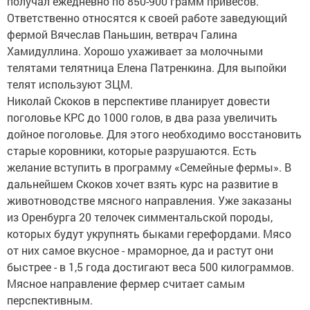
получал ежедневно по 850-900 грамм привесов.
Ответственно относятся к своей работе заведующий
фермой Вячеслав Паньшин, ветврач Галина
Хамидуллина. Хорошо ухаживает за молочными
телятами телятница Елена Патренкина. Для выпойки
телят используют ЗЦМ.
Николай Скоков в перспективе планирует довести
поголовье КРС до 1000 голов, в два раза увеличить
дойное поголовье. Для этого необходимо восстановить
старые коровники, которые разрушаются. Есть
желание вступить в программу «Семейные фермы». В
дальнейшем Скоков хочет взять курс на развитие в
животноводстве мясного направления. Уже заказаны
из Оренбурга 20 телочек симментальской породы,
которых будут укрупнять быками герефордами. Мясо
от них самое вкусное - мраморное, да и растут они
быстрее - в 1,5 года достигают веса 500 килограммов.
Мясное направление фермер считает самым
перспективным.