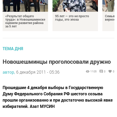
«Результат общего
95 лет — это не просто
Семья Г
труда»: в Новошешминске
годы, это эпоха
верност
оценили развитие района
за 5 лет
ТЕМА ДНЯ
Новошешминцы проголосовали дружно
автор,
6 декабря 2011 - 05:36
1105
0
0
Прошедшие 4 декабря выборы в Государственную
Думу Федерального Собрания РФ шестого созыва
прошли организованно и при достаточно высокой явке
избирателей. Азат МУСИН