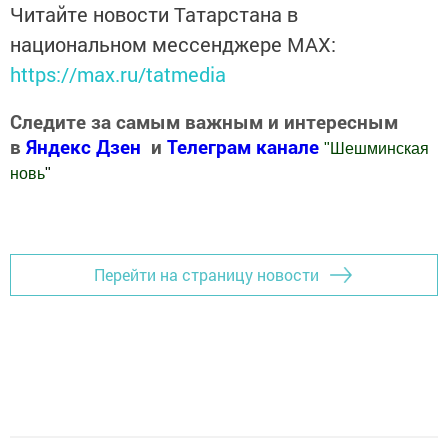
Читайте новости Татарстана в
национальном мессенджере MАХ:
https://max.ru/tatmedia
Следите за самым важным и интересным
в
Яндекс Дзен
и
Телеграм канале
"
Шешминская
новь
"
Добавить Шешминскую новь в Яндекс.Новости
Перейти на страницу новости