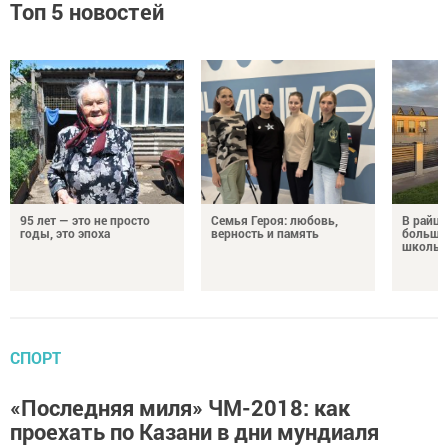
Топ 5 новостей
95 лет — это не просто
Семья Героя: любовь,
В райце
годы, это эпоха
верность и память
большо
школы
СПОРТ
«Последняя миля» ЧМ-2018: как
проехать по Казани в дни мундиаля