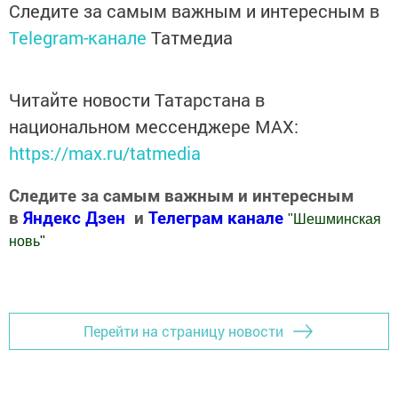
Следите за самым важным и интересным в
Telegram-канале
Татмедиа
Читайте новости Татарстана в
национальном мессенджере MАХ:
https://max.ru/tatmedia
Следите за самым важным и интересным
в
Яндекс Дзен
и
Телеграм канале
"
Шешминская
новь
"
Добавить Шешминскую новь в Яндекс.Новости
Перейти на страницу новости