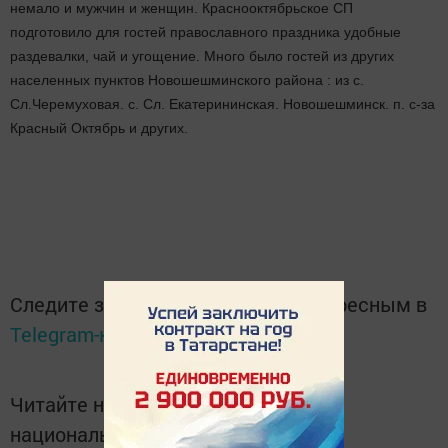
немало и мужчин и женщин. Краснооктябрьское СП
подготовило для гостей православного праздника удобные
раздевалки, чай и угощение. Много было гостей из других
населенных пунктов Новошешминского района : из с.
Сл.Черемуховая. с. Сл. Екатерининская. Новошешминск. п. с-за
Красный Октябрь и других.
Следите за самым важным и интересным в
Telegram-канале
Татмедиа
Читайте новости Татарстана в
национальном мессенджере MАХ: