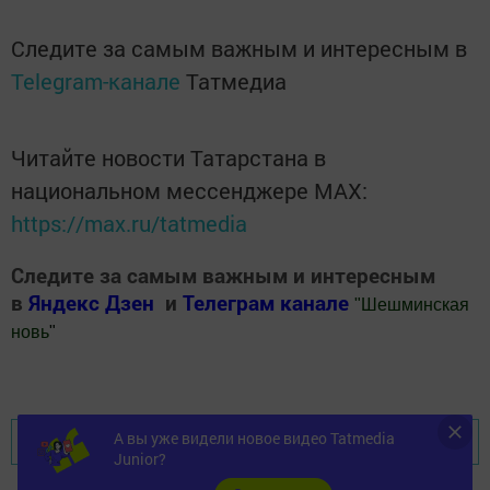
Следите за самым важным и интересным в
Telegram-канале
Татмедиа
Читайте новости Татарстана в
национальном мессенджере MАХ:
https://max.ru/tatmedia
Следите за самым важным и интересным
в
Яндекс Дзен
и
Телеграм канале
"
Шешминская
новь
"
Добавить Шешминскую новь в Яндекс.Новости
А вы уже видели новое видео Tatmedia
Перейти на страницу новости
Junior?