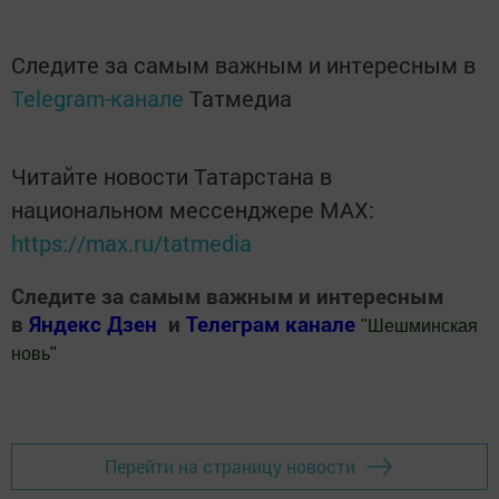
Следите за самым важным и интересным в
Telegram-канале
Татмедиа
Читайте новости Татарстана в
национальном мессенджере MАХ:
https://max.ru/tatmedia
Следите за самым важным и интересным
в
Яндекс Дзен
и
Телеграм канале
"
Шешминская
новь
"
Добавить Шешминскую новь в Яндекс.Новости
Перейти на страницу новости