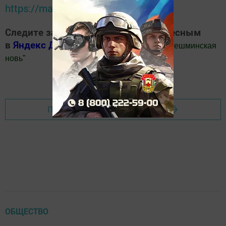
https://max.ru/tatmedia
Следите за самым важным и интересным
в
Яндекс Дзен
и
Телеграм канале
"
Шешминская
новь
"
Добавить Шешминскую новь в Яндекс.Новости
Перейти на страницу новости
ОБЩЕСТВО