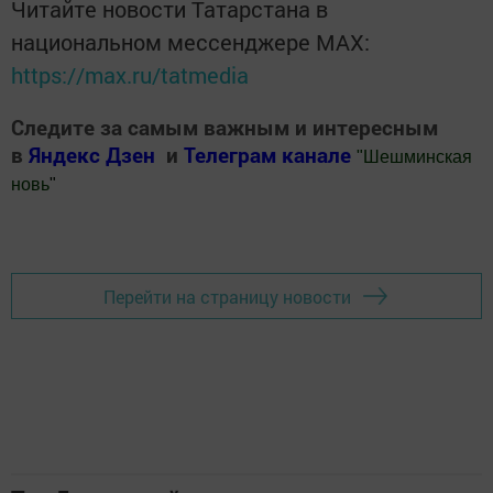
Читайте новости Татарстана в
национальном мессенджере MАХ:
https://max.ru/tatmedia
Следите за самым важным и интересным
в
Яндекс Дзен
и
Телеграм канале
"
Шешминская
новь
"
Добавить Шешминскую новь в Яндекс.Новости
Перейти на страницу новости