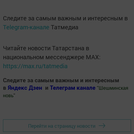
Следите за самым важным и интересным в
Telegram-канале
Татмедиа
Читайте новости Татарстана в
национальном мессенджере MАХ:
https://max.ru/tatmedia
Следите за самым важным и интересным
в
Яндекс Дзен
и
Телеграм канале
"
Шешминская
новь
"
Добавить Шешминскую новь в Яндекс.Новости
Перейти на страницу новости