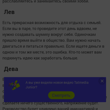
расслабляйтесь и занимайтесь своими хобби.
Лев
Есть прекрасная возможность для отдыха с семьей.
Если вы в паре, то проведите этот день вдвоем, не
нужно создавать шумиху вокруг себя. Одиночкам
пришло время выйти в общество. Вам нужно начать
двигаться и питаться правильно. Если ищете деньги в
одном и том же месте, это ошибка. Кто-то может вам
подкинуть идею как заработать больше.
Дева
Если вы чувствуете, что другие люди ограничивают
А вы уже видели новое видео Tatmedia
вас, пришло время положить этому конец. Скажите
Junior?
стоп негативным мыслям и отношению окружающих.
Cмотреть
Ваш партнер почувствует изменения, и даже если вы не
сделаете ничего существенного, напряжение будет.
Руководство будет удивлено вашей инициативой и