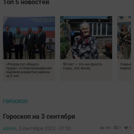
Топ 5 новостей
«Результат общего
95 лет — это не просто
Семья Г
труда»: в Новошешминске
годы, это эпоха
верност
оценили развитие района
за 5 лет
ГОРОСКОП
Гороскоп на 3 сентября
admin,
3 сентября 2023 - 07:50
468
0
0